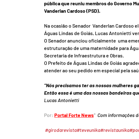
pública que reuniu membros do Governo Mun
Vanderlan Cardoso (PSD).
Na ocasião o Senador  Vanderlan Cardoso el
Águas Lindas de Goiás, Lucas Antonietti v
O Senador anunciou oficialmente  uma emend
estruturação de uma maternidade para Águ
Secretaria de Infraestrutura e Obras.
O Prefeito de Águas Lindas de Goiás agrade
atender ao seu pedido em especial pela sa
“Nós precisamos ter as nossas mulheres ga
Então essa é uma das nossas bandeiras qu
Lucas Antonietti
Por: 
Portal Forte News
*  
Com informações d
#girodarevista
#teveunika
#revistaunika
#por