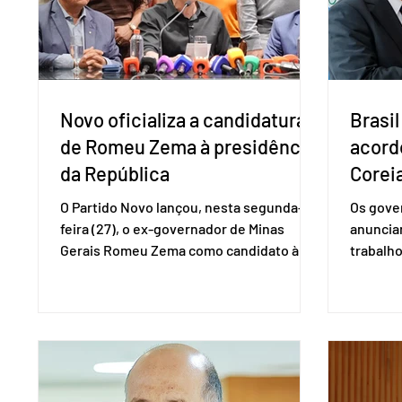
obrigações assumidas pelos Estados
que vem
Unid
Novo oficializa a candidatura
Brasil
de Romeu Zema à presidência
acord
da República
Coreia
O Partido Novo lançou, nesta segunda-
Os gover
feira (27), o ex-governador de Minas
anuncia
Gerais Romeu Zema como candidato à
trabalho
presidência da República. A convenção
negociaç
nacional do partido foi realizada em
Mercosu
Brasília. O Novo ainda não definiu quem
por Bras
vai compor a chapa como candidato a
além de
vice-presidente. A convenção contou
“Decidim
com a presença do presidente nacional
que vai 
do partido, Eduardo Ribeiro, e do senador
dois lad