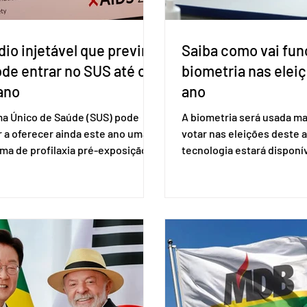
io injetável que previne
Saiba como vai fun
ode entrar no SUS até o
biometria nas elei
ano
ano
ma Único de Saúde (SUS) pode
A biometria será usada ma
 a oferecer ainda este ano uma
votar nas eleições deste a
ma de profilaxia pré-exposição
tecnologia estará disponí
aplicada por injeção, para a
seções eleitorais do país 
o do HIV. Trata-se do
fraudes e garantir a lisura 
ento carbotegravir, que impede
Apesar da requisição, a bi
ação do vírus de forma prolongada
obrigatória para exercer o 
ser tomado a cada dois meses. O
Se o título estiver regular
de inclusão vai ser encaminhado
votar mesmo sem ter real
nistério da Saúde à Comissão
cadastro. Neste caso, será
l de Incorporação de Novas
documento de identificaç
gias no SUS (Conitec) na semana
à urna eletrônica. Se a urn