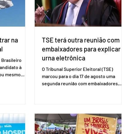
60+ formalizados atingiram o maior
rendime
rar na
TSE terá outra reunião com
l
embaixadores para explicar
urna eletrônica
Brasileiro
candidato à
O Tribunal Superior Eleitoral (TSE)
a ou mesmo
marcou para o dia 17 de agosto uma
s para as
segunda reunião com embaixadores,
são foi
representantes diplomáticos e
 nacional nesta
organismos internacionais, a fim de
ido decidiu
explicar o funcionamento da urna
taduais para a
eletrônica brasileira, bem como do
bito local. A
sistema eleitoral do país. Segundo o
 focar na
tribunal, o encontro ocorrerá na sede do
e deputados
TSE e dará continuidade às ações de