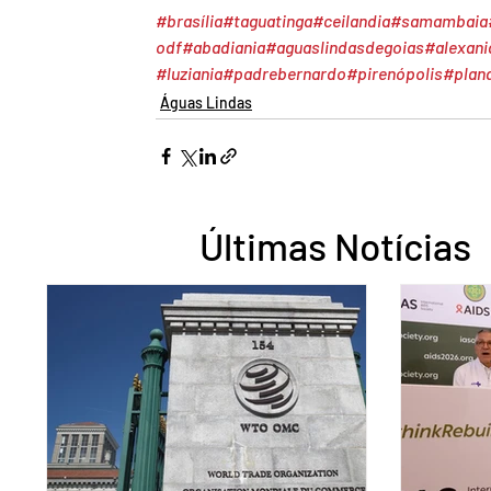
#brasília
#taguatinga
#ceilandia
#samambaia
odf
#abadiania
#aguaslindasdegoias
#alexani
#luziania
#padrebernardo
#pirenópolis
#plana
Águas Lindas
Últimas Notícias