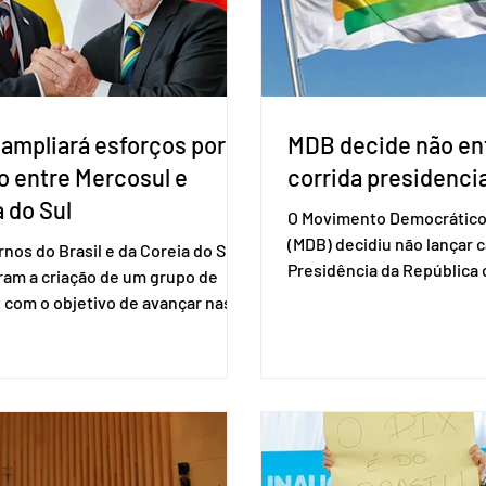
. A Conitec é um colegiado
não reconh
 ampliará esforços por
MDB decide não ent
o entre Mercosul e
corrida presidencia
 do Sul
O Movimento Democrático 
(MDB) decidiu não lançar 
nos do Brasil e da Coreia do Sul
Presidência da Repúblic
ram a criação de um grupo de
firmar coligações nacionai
 com o objetivo de avançar nas
eleições deste ano. A deci
ões entre o país asiático e o
formalizada em convenção
l. O bloco econômico formado
segunda-feira (27). O part
il, Argentina, Paraguai e Uruguai,
liberar seus diretórios es
 outros países associados.
formação de alianças no âm
os criar um grupo de trabalho
ideia, segundo o partido, é
identificar sensibilidades dos
eleição de governadores 
os e evitar que elas sejam um