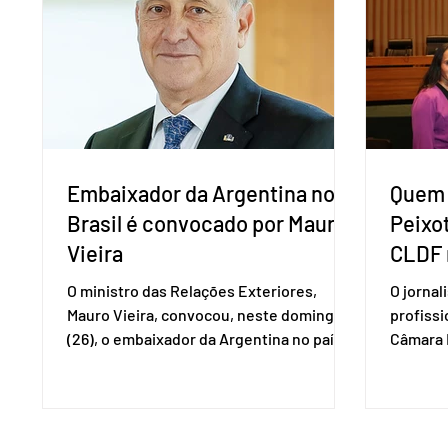
Eduardo Girão, filiado ao Novo desde
empecil
fevereiro de 2023. Formado em
negocia
administração de empresas pela Fundaç
com a Co
Embaixador da Argentina no
Quem 
Brasil é convocado por Mauro
Peixo
Vieira
CLDF 
O ministro das Relações Exteriores,
O jornal
Mauro Vieira, convocou, neste domingo
profiss
(26), o embaixador da Argentina no país,
Câmara L
Daniel Raimondi, e transmitiu ao
durante 
diplomata estrangeiro a repulsa do
de junho
governo brasileiro à fala do presidente
Imprens
argentino Javier Milei, feita durante visita
deputada