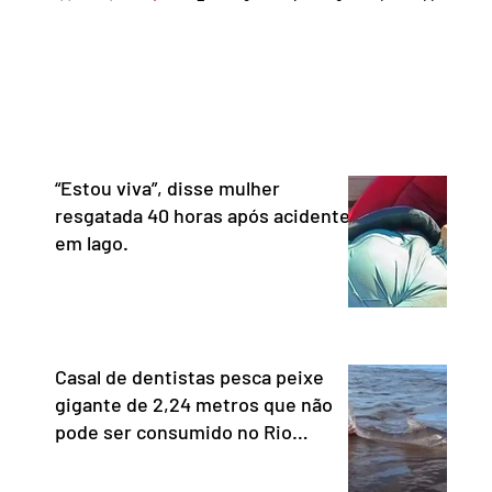
ceu personalidades que
tecnologia nacional e diss
nham relevantes serviços à
não aceita ser tratado co
ção no Distrito Federal e
republiqueta de banana”. 
 contribuindo para a informação,
Representante Comercial
nia e o fortalecimento da
Unidos (USTR) atacou o s
cia. Com uma trajetória
pagamento instantâneo cr
dad
Banco Cen
“Estou viva”, disse mulher
resgatada 40 horas após acidente
em lago.
Casal de dentistas pesca peixe
gigante de 2,24 metros que não
pode ser consumido no Rio
Araguaia