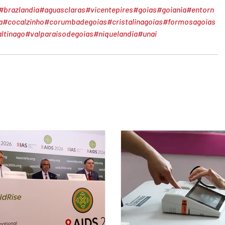
#brazlandia
#aguasclaras
#vicentepires
#goias
#goiania
#entorn
a
#cocalzinho
#corumbadegoias
#cristalinagoias
#formosagoias
ltinago
#valparaisodegoias
#niquelandia
#unai