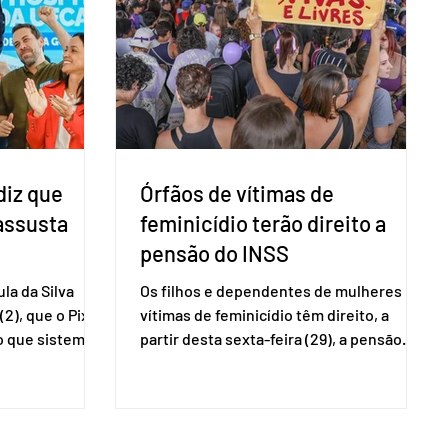
ecer a bancada
transparência voltadas à comunidade
com senad
internacional. Nela, o presidente da
Corte, ministro Kássio Nunes Marques,
voltará a explic
diz que
Órfãos de vítimas de
 assusta
feminicídio terão direito a
pensão do INSS
la da Silva
Os filhos e dependentes de mulheres
(2), que o Pix
vítimas de feminicídio têm direito, a
so que sistemas
partir desta sexta-feira (29), a pensão
ses que
especial do Instituto Nacional do Seguro
amento
Social (INSS). A norma regulamenta a
Catalão (GO),
concessão do benefício no valor de um
ns da
salário-mínimo. De acordo com a norma,