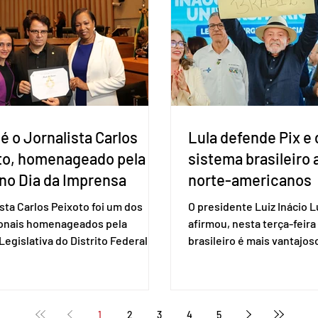
estaduais, além de fortal
ho para a retomada das
no Congresso Nacional, 
ções de um acordo do Mercosul
reia”, disse o presiden
é o Jornalista Carlos
Lula defende Pix e 
to, homenageado pela
sistema brasileiro
no Dia da Imprensa
norte-americanos
ista Carlos Peixoto foi um dos
O presidente Luiz Inácio Lu
ionais homenageados pela
afirmou, nesta terça-feira 
egislativa do Distrito Federal
brasileiro é mais vantajo
a sessão solene realizada em 1º
de empresas estaduniden
, data em que se celebra o Dia da
prestam serviços de pag
a. A homenagem, proposta pela
eletrônico. Em evento em 
 distrital Dra. Jane Klébia,
Lula destacou as vantage
1
2
3
4
5