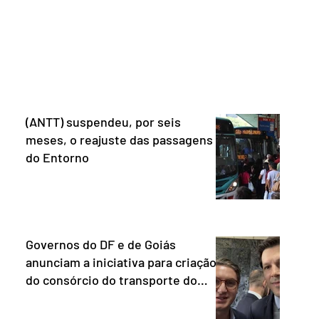
e que o Brasil
têm direito à pensão os menores de 18
mo “uma
anos em situação de vulnerabilidade
O Escritório do
social cuja renda familiar per capita seja
 dos Estados
igual ou inferior a um quarto do salário-
istema de
mínimo. Além dos filhos biológicos,
iado pelo
poderão receber o
(ANTT) suspendeu, por seis
meses, o reajuste das passagens
do Entorno
Governos do DF e de Goiás
anunciam a iniciativa para criação
do consórcio do transporte do
Entorno.