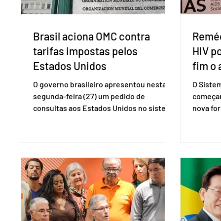
Brasil aciona OMC contra
Reméd
tarifas impostas pelos
HIV p
Estados Unidos
fim o 
O governo brasileiro apresentou nesta
O Siste
segunda-feira (27) um pedido de
começar
consultas aos Estados Unidos no sistema
nova for
de solução de controvérsias da
(PreP), 
Organização Mundial do Comércio (OMC),
prevençã
contestando duas medidas tarifárias
medicam
adotadas pelo país norte-americano com
a replic
base na Seção 301 da Lei de Comércio de
e pode 
1974. Segundo nota divulgada pelo
pedido 
Ministério das Relações Exteriores, o
pelo Mi
Brasil considera que as tarifas são
Naciona
injustificadas e incompatíveis com as
Tecnolo