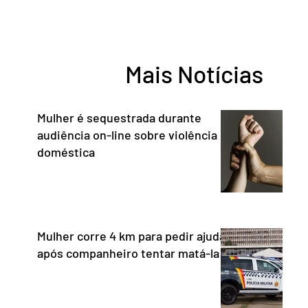
do chefe de Estado a São Paulo. “Não há
reconhe
precedentes de um presidente
desempe
estrangeiro que, em território nacional,
comunica
enfeixe agressões e ofensas ao Chefe de
Entorno,
Mais Notícias
Estado, às instituições democráticas,
a cidada
inclusive ao Poder Judic
democra
consoli
Mulher é sequestrada durante
audiência on-line sobre violência
doméstica
Mulher corre 4 km para pedir ajuda
após companheiro tentar matá-la