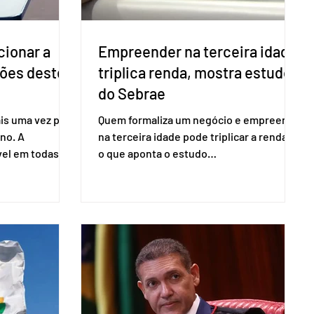
cionar a
Empreender na terceira idade
ções deste
triplica renda, mostra estudo
do Sebrae
is uma vez para
Quem formaliza um negócio e empreende
no. A
na terceira idade pode triplicar a renda. É
vel em todas as
o que aponta o estudo
para evitar
Empreendedorismo Sênior Sob a Ótica da
do pleito.
Pesquisa Nacional por Amostra de
ometria não é
Domicílio (PNAD Contínua), do Serviço
direito ao voto.
Brasileiro de Apoio às Micro e Pequenas
, o eleitor pode
Empresas (Sebrae), realizado a partir de
izado esse
dados do Instituto Brasileiro de
 exigido o
Geografia e Estatística (IBGE). O estudo
ão para acesso
do Sebrae mostra que, no quarto
a eletrônica
trimestre de 2025, os empreendedores