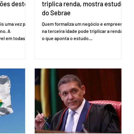
ções deste
triplica renda, mostra estudo
do Sebrae
is uma vez para
Quem formaliza um negócio e empreende
no. A
na terceira idade pode triplicar a renda. É
vel em todas as
o que aponta o estudo
para evitar
Empreendedorismo Sênior Sob a Ótica da
do pleito.
Pesquisa Nacional por Amostra de
ometria não é
Domicílio (PNAD Contínua), do Serviço
direito ao voto.
Brasileiro de Apoio às Micro e Pequenas
, o eleitor pode
Empresas (Sebrae), realizado a partir de
izado esse
dados do Instituto Brasileiro de
 exigido o
Geografia e Estatística (IBGE). O estudo
ão para acesso
do Sebrae mostra que, no quarto
a eletrônica
trimestre de 2025, os empreendedores
60+ formalizados atingiram o maior
rendime