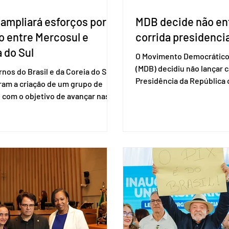
 ampliará esforços por
MDB decide não ent
o entre Mercosul e
corrida presidencia
 do Sul
O Movimento Democrático 
(MDB) decidiu não lançar 
nos do Brasil e da Coreia do Sul
Presidência da Repúblic
ram a criação de um grupo de
firmar coligações nacionai
 com o objetivo de avançar nas
eleições deste ano. A deci
ões entre o país asiático e o
formalizada em convenção
l. O bloco econômico formado
segunda-feira (27). O part
il, Argentina, Paraguai e Uruguai,
liberar seus diretórios es
 outros países associados.
formação de alianças no âm
os criar um grupo de trabalho
ideia, segundo o partido, é
identificar sensibilidades dos
eleição de governadores 
os e evitar que elas sejam um
estaduais, além de fortal
ho para a retomada das
no Congresso Nacional, 
ções de um acordo do Mercosul
reia”, disse o presiden