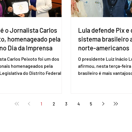
é o Jornalista Carlos
Lula defende Pix e 
to, homenageado pela
sistema brasileiro
no Dia da Imprensa
norte-americanos
ista Carlos Peixoto foi um dos
O presidente Luiz Inácio Lu
ionais homenageados pela
afirmou, nesta terça-feira 
egislativa do Distrito Federal
brasileiro é mais vantajo
a sessão solene realizada em 1º
de empresas estaduniden
, data em que se celebra o Dia da
prestam serviços de pag
a. A homenagem, proposta pela
eletrônico. Em evento em 
 distrital Dra. Jane Klébia,
Lula destacou as vantage
1
2
3
4
5
ceu personalidades que
tecnologia nacional e diss
nham relevantes serviços à
não aceita ser tratado co
ção no Distrito Federal e
republiqueta de banana”. 
 contribuindo para a informação,
Representante Comercial