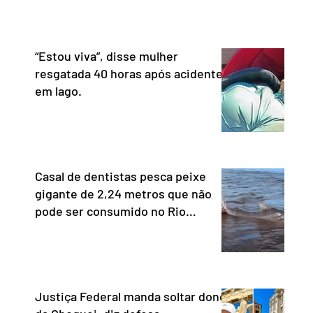
nia e o fortalecimento da
Unidos (USTR) atacou o s
cia. Com uma trajetória
pagamento instantâneo cr
dad
Banco Cen
“Estou viva”, disse mulher
resgatada 40 horas após acidente
em lago.
Casal de dentistas pesca peixe
gigante de 2,24 metros que não
pode ser consumido no Rio
Araguaia
Justiça Federal manda soltar dono