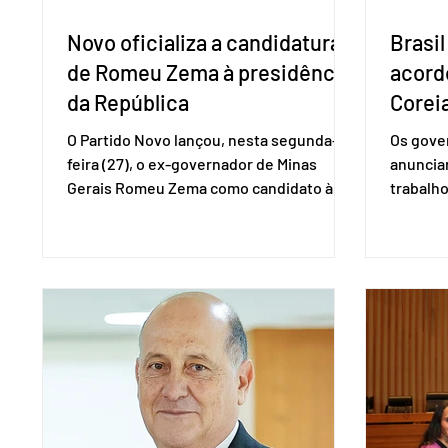
Novo oficializa a candidatura
Brasil
de Romeu Zema à presidência
acord
da República
Coreia
O Partido Novo lançou, nesta segunda-
Os gover
feira (27), o ex-governador de Minas
anuncia
Gerais Romeu Zema como candidato à
trabalho
presidência da República. A convenção
negociaç
nacional do partido foi realizada em
Mercosu
Brasília. O Novo ainda não definiu quem
por Bras
vai compor a chapa como candidato a
além de
vice-presidente. A convenção contou
“Decidim
com a presença do presidente nacional
que vai 
do partido, Eduardo Ribeiro, e do senador
dois lad
Eduardo Girão, filiado ao Novo desde
empecil
fevereiro de 2023. Formado em
negocia
administração de empresas pela Fundaç
com a Co