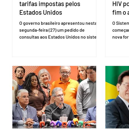
tarifas impostas pelos
HIV p
Estados Unidos
fim o 
O governo brasileiro apresentou nesta
O Siste
segunda-feira (27) um pedido de
começar
consultas aos Estados Unidos no sistema
nova for
de solução de controvérsias da
(PreP), 
Organização Mundial do Comércio (OMC),
prevençã
contestando duas medidas tarifárias
medicam
adotadas pelo país norte-americano com
a replic
base na Seção 301 da Lei de Comércio de
e pode 
1974. Segundo nota divulgada pelo
pedido 
Ministério das Relações Exteriores, o
pelo Mi
Brasil considera que as tarifas são
Naciona
injustificadas e incompatíveis com as
Tecnolo
obrigações assumidas pelos Estados
que vem
Unid