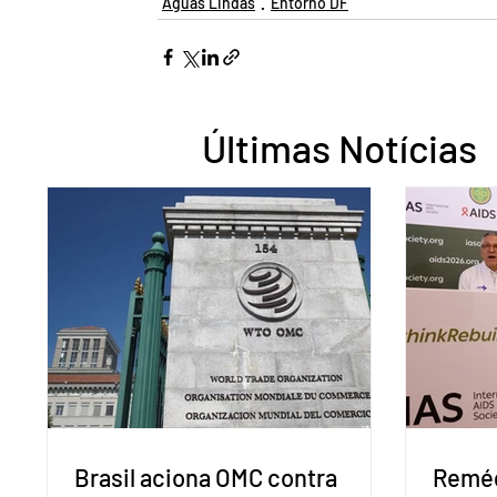
Águas Lindas
Entorno DF
Últimas Notícias
Brasil aciona OMC contra
Reméd