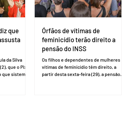
voltará a explic
diz que
Órfãos de vítimas de
 assusta
feminicídio terão direito a
pensão do INSS
la da Silva
Os filhos e dependentes de mulheres
(2), que o Pix
vítimas de feminicídio têm direito, a
so que sistemas
partir desta sexta-feira (29), a pensão
ses que
especial do Instituto Nacional do Seguro
amento
Social (INSS). A norma regulamenta a
Catalão (GO),
concessão do benefício no valor de um
ns da
salário-mínimo. De acordo com a norma,
e que o Brasil
têm direito à pensão os menores de 18
mo “uma
anos em situação de vulnerabilidade
O Escritório do
social cuja renda familiar per capita seja
 dos Estados
igual ou inferior a um quarto do salário-