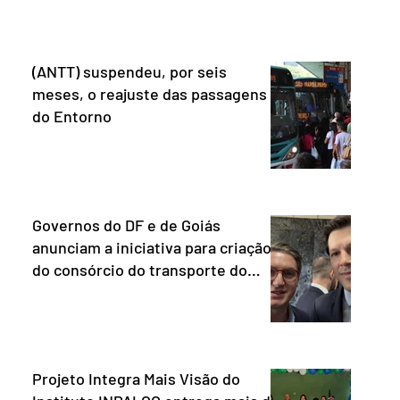
istema de
mínimo. Além dos filhos biológicos,
iado pelo
poderão receber o
(ANTT) suspendeu, por seis
meses, o reajuste das passagens
do Entorno
Governos do DF e de Goiás
anunciam a iniciativa para criação
do consórcio do transporte do
Entorno.
Projeto Integra Mais Visão do