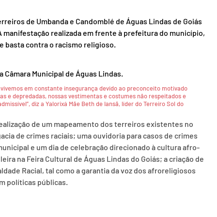
terreiros de Umbanda e Candomblé de Águas Lindas de Goiás 
A manifestação realizada em frente à prefeitura do município, 
de basta contra o racismo religioso.
a Câmara Municipal de Águas Lindas.
convivemos em constante insegurança devido ao preconceito motivado 
idas e depredadas, nossas vestimentas e costumes não respeitados e 
missível”, diz a Yalorixá Mãe Beth de Iansã, líder do Terreiro Sol do 
realização de um mapeamento dos terreiros existentes no 
acia de crimes raciais; uma ouvidoria para casos de crimes 
municipal e um dia de celebração direcionado à cultura afro-
ileira na Feira Cultural de Águas Lindas do Goiás; a criação de 
ade Racial, tal como a garantia da voz dos afroreligiosos 
 políticas públicas.