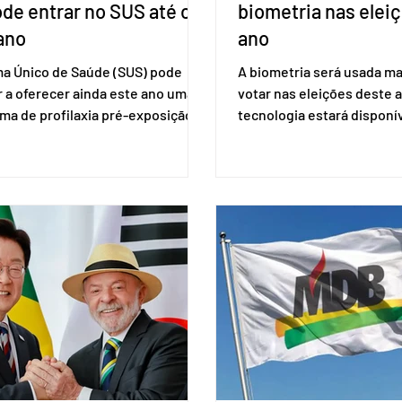
ode entrar no SUS até o
biometria nas elei
ano
ano
ma Único de Saúde (SUS) pode
A biometria será usada ma
 a oferecer ainda este ano uma
votar nas eleições deste a
ma de profilaxia pré-exposição
tecnologia estará disponí
aplicada por injeção, para a
seções eleitorais do país 
o do HIV. Trata-se do
fraudes e garantir a lisura 
ento carbotegravir, que impede
Apesar da requisição, a bi
ação do vírus de forma prolongada
obrigatória para exercer o 
ser tomado a cada dois meses. O
Se o título estiver regular
de inclusão vai ser encaminhado
votar mesmo sem ter real
nistério da Saúde à Comissão
cadastro. Neste caso, será
l de Incorporação de Novas
documento de identificaç
gias no SUS (Conitec) na semana
à urna eletrônica. Se a urn
. A Conitec é um colegiado
não reconh