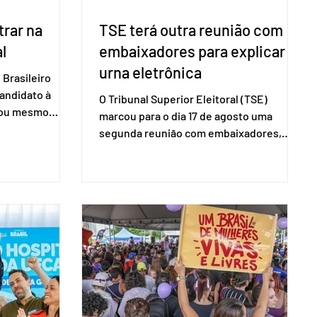
rar na
TSE terá outra reunião com
l
embaixadores para explicar
urna eletrônica
Brasileiro
candidato à
O Tribunal Superior Eleitoral (TSE)
a ou mesmo
marcou para o dia 17 de agosto uma
s para as
segunda reunião com embaixadores,
são foi
representantes diplomáticos e
 nacional nesta
organismos internacionais, a fim de
ido decidiu
explicar o funcionamento da urna
taduais para a
eletrônica brasileira, bem como do
bito local. A
sistema eleitoral do país. Segundo o
 focar na
tribunal, o encontro ocorrerá na sede do
e deputados
TSE e dará continuidade às ações de
ecer a bancada
transparência voltadas à comunidade
com senad
internacional. Nela, o presidente da
Corte, ministro Kássio Nunes Marques,