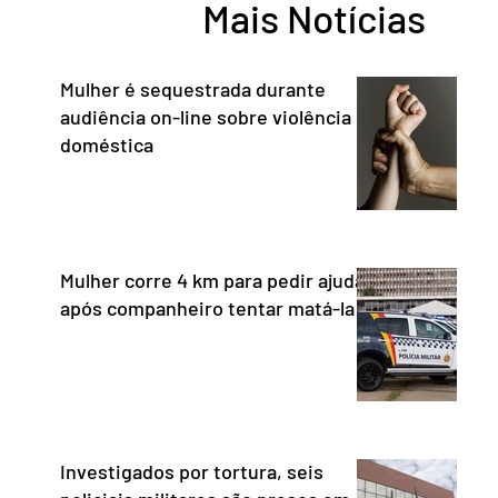
Mais Notícias
Estado, às instituições democráticas,
a cidada
inclusive ao Poder Judic
democra
consoli
Mulher é sequestrada durante
audiência on-line sobre violência
doméstica
Mulher corre 4 km para pedir ajuda
após companheiro tentar matá-la
Investigados por tortura, seis