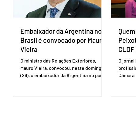
Embaixador da Argentina no
Quem 
Brasil é convocado por Mauro
Peixo
Vieira
CLDF 
O ministro das Relações Exteriores,
O jornal
Mauro Vieira, convocou, neste domingo
profiss
(26), o embaixador da Argentina no país,
Câmara L
Daniel Raimondi, e transmitiu ao
durante 
diplomata estrangeiro a repulsa do
de junho
governo brasileiro à fala do presidente
Imprens
argentino Javier Milei, feita durante visita
deputada
do chefe de Estado a São Paulo. “Não há
reconhe
precedentes de um presidente
desempe
estrangeiro que, em território nacional,
comunica
enfeixe agressões e ofensas ao Chefe de
Entorno,