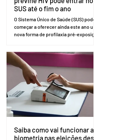
previne HIV pode entrar no
SUS até o fim o ano
O Sistema Único de Saúde (SUS) pode
começar a oferecer ainda este ano uma
nova forma de profilaxia pré-exposição
(PreP), aplicada por injeção, para a
prevenção do HIV. Trata-se do
medicamento carbotegravir, que
impede a replicação do vírus de forma
prolongada e pode ser tomado a cada
dois meses. O pedido de inclusão vai
ser encaminhado pelo Ministério da
Saúde à Comissão Nacional de
Incorporação de Novas Tecnologias no
SUS (Conitec) na semana que vem. A
Conitec é um colegiado
Saiba como vai funcionar a
biometria nas eleições deste