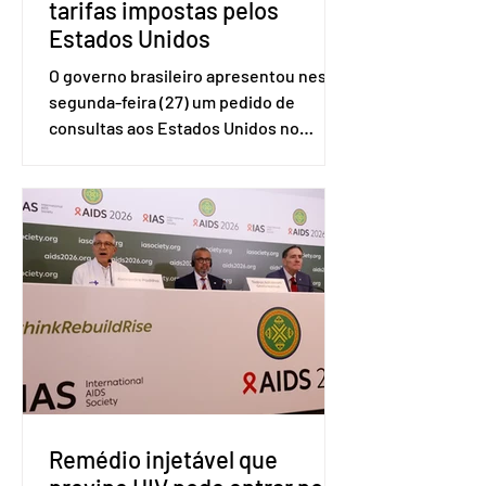
tarifas impostas pelos
Estados Unidos
O governo brasileiro apresentou nesta
segunda-feira (27) um pedido de
consultas aos Estados Unidos no
sistema de solução de controvérsias da
Organização Mundial do Comércio
(OMC), contestando duas medidas
tarifárias adotadas pelo país norte-
americano com base na Seção 301 da
Lei de Comércio de 1974. Segundo nota
divulgada pelo Ministério das Relações
Exteriores, o Brasil considera que as
tarifas são injustificadas e
incompatíveis com as obrigações
assumidas pelos Estados Unid
Remédio injetável que