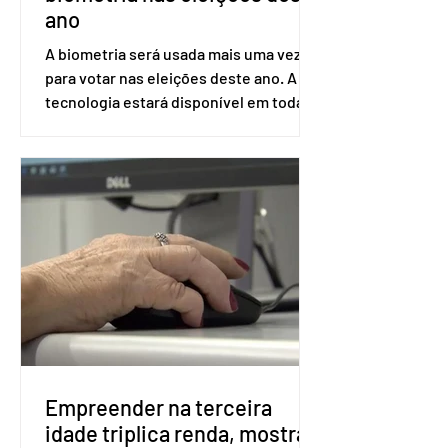
ano
A biometria será usada mais uma vez
para votar nas eleições deste ano. A
tecnologia estará disponível em todas
as seções eleitorais do país para evitar
fraudes e garantir a lisura do pleito.
Apesar da requisição, a biometria não é
obrigatória para exercer o direito ao
voto. Se o título estiver regular, o
eleitor pode votar mesmo sem ter
realizado esse cadastro. Neste caso,
será exigido o documento de
identificação para acesso à urna
eletrônica. Se a urna eletrônica não
reconh
Empreender na terceira
idade triplica renda, mostra