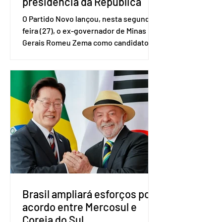
presidência da República
O Partido Novo lançou, nesta segunda-
feira (27), o ex-governador de Minas
Gerais Romeu Zema como candidato à
presidência da República. A convenção
nacional do partido foi realizada em
Brasília. O Novo ainda não definiu quem
vai compor a chapa como candidato a
vice-presidente. A convenção contou
com a presença do presidente nacional
do partido, Eduardo Ribeiro, e do
senador Eduardo Girão, filiado ao Novo
desde fevereiro de 2023. Formado em
administração de empresas pela
Fundaç
Brasil ampliará esforços por
acordo entre Mercosul e
Coreia do Sul