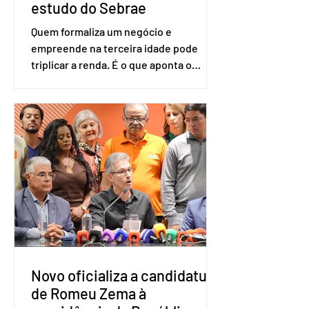
estudo do Sebrae
Quem formaliza um negócio e
empreende na terceira idade pode
triplicar a renda. É o que aponta o
estudo Empreendedorismo Sênior Sob
a Ótica da Pesquisa Nacional por
Amostra de Domicílio (PNAD Contínua),
do Serviço Brasileiro de Apoio às Micro
e Pequenas Empresas (Sebrae),
realizado a partir de dados do Instituto
Brasileiro de Geografia e Estatística
(IBGE). O estudo do Sebrae mostra que,
no quarto trimestre de 2025, os
empreendedores 60+ formalizados
atingiram o maior rendime
Novo oficializa a candidatura
de Romeu Zema à