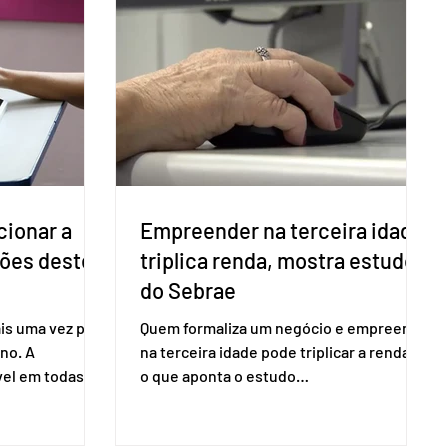
cionar a
Empreender na terceira idade
ções deste
triplica renda, mostra estudo
do Sebrae
is uma vez para
Quem formaliza um negócio e empreende
no. A
na terceira idade pode triplicar a renda. É
vel em todas as
o que aponta o estudo
para evitar
Empreendedorismo Sênior Sob a Ótica da
do pleito.
Pesquisa Nacional por Amostra de
ometria não é
Domicílio (PNAD Contínua), do Serviço