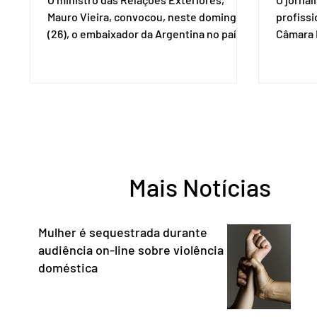
Mauro Vieira, convocou, neste domingo
profiss
(26), o embaixador da Argentina no país,
Câmara L
Daniel Raimondi, e transmitiu ao
durante 
diplomata estrangeiro a repulsa do
de junho
governo brasileiro à fala do presidente
Imprens
argentino Javier Milei, feita durante visita
deputada
do chefe de Estado a São Paulo. “Não há
reconhe
precedentes de um presidente
desempe
estrangeiro que, em território nacional,
comunica
enfeixe agressões e ofensas ao Chefe de
Entorno,
Mais Notícias
Estado, às instituições democráticas,
a cidada
inclusive ao Poder Judic
democra
consoli
Mulher é sequestrada durante
audiência on-line sobre violência
doméstica