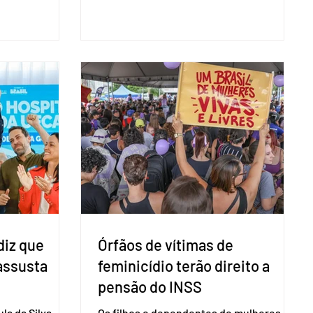
são foi
representantes diplomáticos e
 nacional nesta
organismos internacionais, a fim de
ido decidiu
explicar o funcionamento da urna
taduais para a
eletrônica brasileira, bem como do
bito local. A
sistema eleitoral do país. Segundo o
 focar na
tribunal, o encontro ocorrerá na sede do
e deputados
TSE e dará continuidade às ações de
ecer a bancada
transparência voltadas à comunidade
com senad
internacional. Nela, o presidente da
Corte, ministro Kássio Nunes Marques,
voltará a explic
diz que
Órfãos de vítimas de
 assusta
feminicídio terão direito a
pensão do INSS
la da Silva
Os filhos e dependentes de mulheres