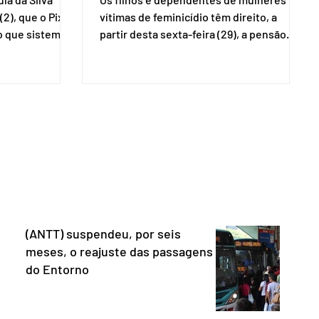
(2), que o Pix
vítimas de feminicídio têm direito, a
so que sistemas
partir desta sexta-feira (29), a pensão
ses que
especial do Instituto Nacional do Seguro
amento
Social (INSS). A norma regulamenta a
Catalão (GO),
concessão do benefício no valor de um
ns da
salário-mínimo. De acordo com a norma,
e que o Brasil
têm direito à pensão os menores de 18
mo “uma
anos em situação de vulnerabilidade
O Escritório do
social cuja renda familiar per capita seja
 dos Estados
igual ou inferior a um quarto do salário-
istema de
mínimo. Além dos filhos biológicos,
iado pelo
poderão receber o
(ANTT) suspendeu, por seis
meses, o reajuste das passagens
do Entorno