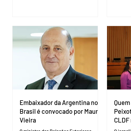
presidência da República. A convenção
negociaç
nacional do partido foi realizada em
Mercosu
Brasília. O Novo ainda não definiu quem
por Bras
vai compor a chapa como candidato a
além de
vice-presidente. A convenção contou
“Decidim
com a presença do presidente nacional
que vai 
do partido, Eduardo Ribeiro, e do senador
dois lad
Eduardo Girão, filiado ao Novo desde
empecil
fevereiro de 2023. Formado em
negocia
administração de empresas pela Fundaç
com a Co
Embaixador da Argentina no
Quem 
Brasil é convocado por Mauro
Peixo
Vieira
CLDF 
O ministro das Relações Exteriores,
O jornal