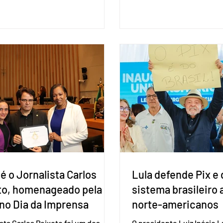
eleições deste ano. A deci
ões entre o país asiático e o
formalizada em convenção
l. O bloco econômico formado
segunda-feira (27). O part
il, Argentina, Paraguai e Uruguai,
liberar seus diretórios es
 outros países associados.
formação de alianças no âm
os criar um grupo de trabalho
ideia, segundo o partido, é
identificar sensibilidades dos
eleição de governadores 
os e evitar que elas sejam um
estaduais, além de fortal
ho para a retomada das
no Congresso Nacional, 
ções de um acordo do Mercosul
reia”, disse o presiden
é o Jornalista Carlos
Lula defende Pix e 
to, homenageado pela
sistema brasileiro
no Dia da Imprensa
norte-americanos
ista Carlos Peixoto foi um dos
O presidente Luiz Inácio Lu