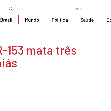
Entrar
Brasil
Mundo
Política
Saúde
E
R-153 mata três
iás