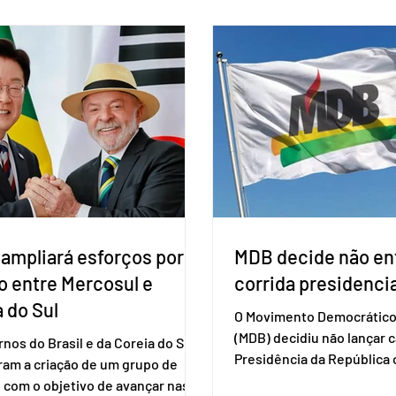
ação do vírus de forma prolongada
obrigatória para exercer o 
ser tomado a cada dois meses. O
Se o título estiver regular
de inclusão vai ser encaminhado
votar mesmo sem ter real
nistério da Saúde à Comissão
cadastro. Neste caso, será
l de Incorporação de Novas
documento de identificaç
gias no SUS (Conitec) na semana
à urna eletrônica. Se a urn
. A Conitec é um colegiado
não reconh
 ampliará esforços por
MDB decide não ent
o entre Mercosul e
corrida presidencia
 do Sul
O Movimento Democrático 
(MDB) decidiu não lançar 
nos do Brasil e da Coreia do Sul
Presidência da Repúblic
ram a criação de um grupo de
firmar coligações nacionai
 com o objetivo de avançar nas