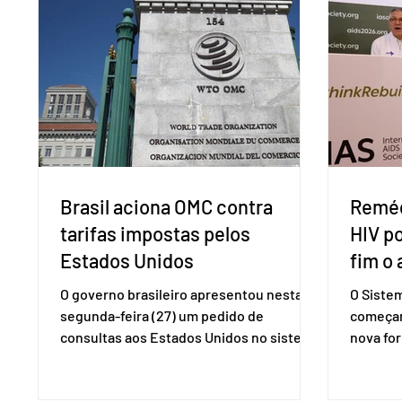
Brasil aciona OMC contra
Reméd
tarifas impostas pelos
HIV p
Estados Unidos
fim o 
O governo brasileiro apresentou nesta
O Siste
segunda-feira (27) um pedido de
começar
consultas aos Estados Unidos no sistema
nova for
de solução de controvérsias da
(PreP), 
Organização Mundial do Comércio (OMC),
prevençã
contestando duas medidas tarifárias
medicam