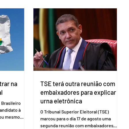
direito ao voto.
Brasileiro de Apoio às Micro e Pequenas
, o eleitor pode
Empresas (Sebrae), realizado a partir de
izado esse
dados do Instituto Brasileiro de
 exigido o
Geografia e Estatística (IBGE). O estudo
ão para acesso
do Sebrae mostra que, no quarto
a eletrônica
trimestre de 2025, os empreendedores
60+ formalizados atingiram o maior
rendime
rar na
TSE terá outra reunião com
l
embaixadores para explicar
urna eletrônica
Brasileiro
candidato à
O Tribunal Superior Eleitoral (TSE)
a ou mesmo
marcou para o dia 17 de agosto uma
s para as
segunda reunião com embaixadores,