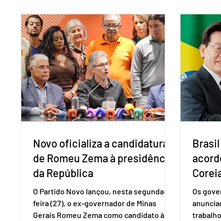
adotadas pelo país norte-americano com
a replic
base na Seção 301 da Lei de Comércio de
e pode 
1974. Segundo nota divulgada pelo
pedido 
Ministério das Relações Exteriores, o
pelo Mi
Brasil considera que as tarifas são
Naciona
injustificadas e incompatíveis com as
Tecnolo
obrigações assumidas pelos Estados
que vem
Unid
Novo oficializa a candidatura
Brasil
de Romeu Zema à presidência
acord
da República
Coreia
O Partido Novo lançou, nesta segunda-
Os gover
feira (27), o ex-governador de Minas
anuncia
Gerais Romeu Zema como candidato à
trabalho