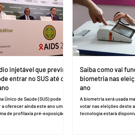
io injetável que previne
Saiba como vai fun
ode entrar no SUS até o
biometria nas elei
ano
ano
ma Único de Saúde (SUS) pode
A biometria será usada ma
 a oferecer ainda este ano uma
votar nas eleições deste a
ma de profilaxia pré-exposição
tecnologia estará disponí
aplicada por injeção, para a
seções eleitorais do país 
o do HIV. Trata-se do
fraudes e garantir a lisura 
ento carbotegravir, que impede
Apesar da requisição, a bi