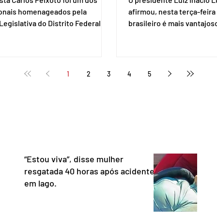
ionais homenageados pela
afirmou, nesta terça-feira 
egislativa do Distrito Federal
brasileiro é mais vantajo
a sessão solene realizada em 1º
de empresas estaduniden
, data em que se celebra o Dia da
prestam serviços de pag
a. A homenagem, proposta pela
eletrônico. Em evento em 
 distrital Dra. Jane Klébia,
Lula destacou as vantage
1
2
3
4
5
ceu personalidades que
tecnologia nacional e diss
nham relevantes serviços à
não aceita ser tratado co
ção no Distrito Federal e
republiqueta de banana”. 
 contribuindo para a informação,
Representante Comercial
nia e o fortalecimento da
Unidos (USTR) atacou o s
cia. Com uma trajetória
pagamento instantâneo cr
dad
Banco Cen
“Estou viva”, disse mulher
resgatada 40 horas após acidente
em lago.