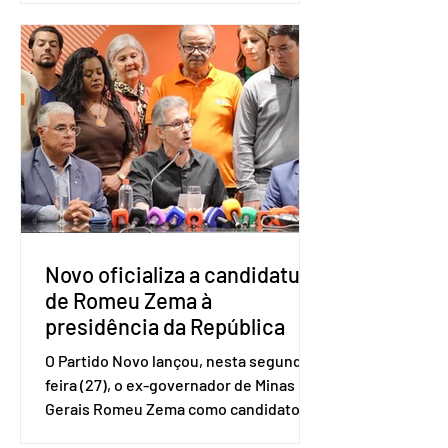
a Ótica da Pesquisa Nacional por
Amostra de Domicílio (PNAD Contínua),
do Serviço Brasileiro de Apoio às Micro
e Pequenas Empresas (Sebrae),
realizado a partir de dados do Instituto
Brasileiro de Geografia e Estatística
(IBGE). O estudo do Sebrae mostra que,
no quarto trimestre de 2025, os
empreendedores 60+ formalizados
atingiram o maior rendime
Novo oficializa a candidatura
de Romeu Zema à
presidência da República
O Partido Novo lançou, nesta segunda-
feira (27), o ex-governador de Minas
Gerais Romeu Zema como candidato à
presidência da República. A convenção