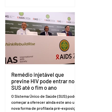
sistema de solução de controvérsias da
Organização Mundial do Comércio
(OMC), contestando duas medidas
tarifárias adotadas pelo país norte-
americano com base na Seção 301 da
Lei de Comércio de 1974. Segundo nota
divulgada pelo Ministério das Relações
Exteriores, o Brasil considera que as
tarifas são injustificadas e
incompatíveis com as obrigações
assumidas pelos Estados Unid
Remédio injetável que
previne HIV pode entrar no
SUS até o fim o ano
O Sistema Único de Saúde (SUS) pode
começar a oferecer ainda este ano uma
nova forma de profilaxia pré-exposição