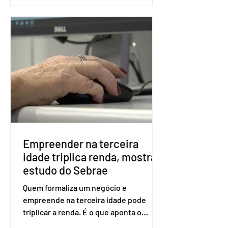
as seções eleitorais do país para evitar
fraudes e garantir a lisura do pleito.
Apesar da requisição, a biometria não é
obrigatória para exercer o direito ao
voto. Se o título estiver regular, o
eleitor pode votar mesmo sem ter
realizado esse cadastro. Neste caso,
será exigido o documento de
identificação para acesso à urna
eletrônica. Se a urna eletrônica não
reconh
Empreender na terceira
idade triplica renda, mostra
estudo do Sebrae
Quem formaliza um negócio e
empreende na terceira idade pode
triplicar a renda. É o que aponta o
estudo Empreendedorismo Sênior Sob