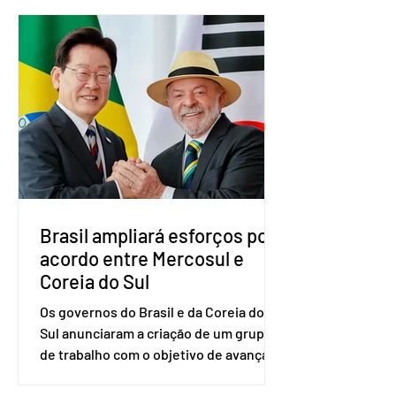
nacional do partido foi realizada em
Brasília. O Novo ainda não definiu quem
vai compor a chapa como candidato a
vice-presidente. A convenção contou
com a presença do presidente nacional
do partido, Eduardo Ribeiro, e do
senador Eduardo Girão, filiado ao Novo
desde fevereiro de 2023. Formado em
administração de empresas pela
Fundaç
Brasil ampliará esforços por
acordo entre Mercosul e
Coreia do Sul
Os governos do Brasil e da Coreia do
Sul anunciaram a criação de um grupo
de trabalho com o objetivo de avançar
nas negociações entre o país asiático e