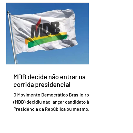
o Mercosul. O bloco econômico formado
por Brasil, Argentina, Paraguai e
Uruguai, além de outros países
associados. “Decidimos criar um grupo
de trabalho que vai identificar
sensibilidades dos dois lados e evitar
que elas sejam um empecilho para a
retomada das negociações de um
acordo do Mercosul com a Coreia”,
disse o presiden
MDB decide não entrar na
corrida presidencial
O Movimento Democrático Brasileiro
(MDB) decidiu não lançar candidato à
Presidência da República ou mesmo
firmar coligações nacionais para as
eleições deste ano. A decisão foi
formalizada em convenção nacional