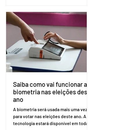
(PreP), aplicada por injeção, para a
prevenção do HIV. Trata-se do
medicamento carbotegravir, que
impede a replicação do vírus de forma
prolongada e pode ser tomado a cada
dois meses. O pedido de inclusão vai
ser encaminhado pelo Ministério da
Saúde à Comissão Nacional de
Incorporação de Novas Tecnologias no
SUS (Conitec) na semana que vem. A
Conitec é um colegiado
Saiba como vai funcionar a
biometria nas eleições deste
ano
A biometria será usada mais uma vez
para votar nas eleições deste ano. A
tecnologia estará disponível em todas