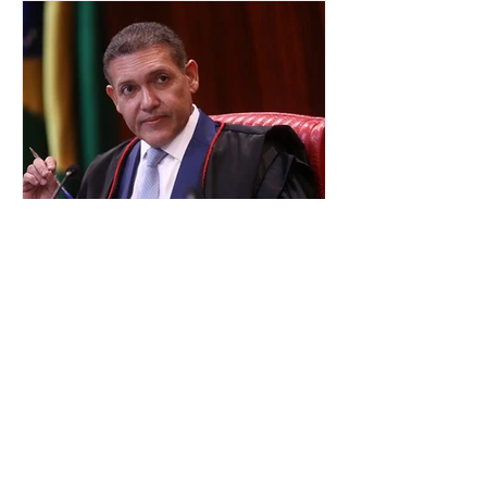
nesta segunda-feira (27). O partido
decidiu liberar seus diretórios
estaduais para a formação de alianças
no âmbito local. A ideia, segundo o
partido, é focar na eleição de
governadores e deputados estaduais,
além de fortalecer a bancada no
Congresso Nacional, com senad
TSE terá outra reunião com
embaixadores para explicar
urna eletrônica
O Tribunal Superior Eleitoral (TSE)
marcou para o dia 17 de agosto uma
segunda reunião com embaixadores,
representantes diplomáticos e
organismos internacionais, a fim de