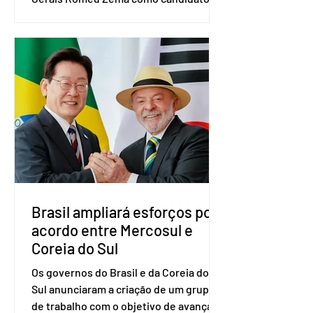
presidência da República. A convenção
nacional do partido foi realizada em
Brasília. O Novo ainda não definiu quem
vai compor a chapa como candidato a
vice-presidente. A convenção contou
com a presença do presidente nacional
do partido, Eduardo Ribeiro, e do
senador Eduardo Girão, filiado ao Novo
desde fevereiro de 2023. Formado em
administração de empresas pela
Fundaç
Brasil ampliará esforços por
acordo entre Mercosul e
Coreia do Sul
Os governos do Brasil e da Coreia do
Sul anunciaram a criação de um grupo
de trabalho com o objetivo de avançar