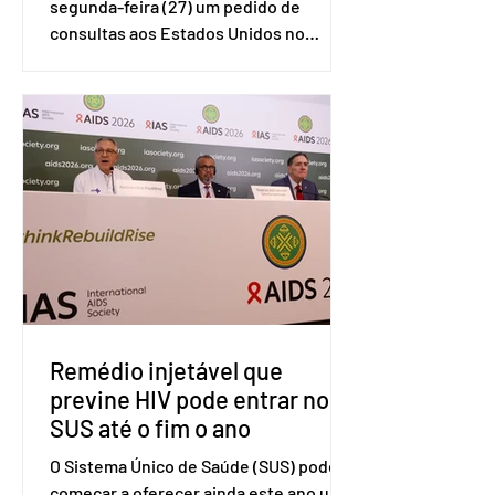
segunda-feira (27) um pedido de
consultas aos Estados Unidos no
sistema de solução de controvérsias da
Organização Mundial do Comércio
(OMC), contestando duas medidas
tarifárias adotadas pelo país norte-
americano com base na Seção 301 da
Lei de Comércio de 1974. Segundo nota
divulgada pelo Ministério das Relações
Exteriores, o Brasil considera que as
tarifas são injustificadas e
incompatíveis com as obrigações
assumidas pelos Estados Unid
Remédio injetável que
previne HIV pode entrar no
SUS até o fim o ano
O Sistema Único de Saúde (SUS) pode
começar a oferecer ainda este ano uma