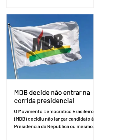
nas negociações entre o país asiático e
o Mercosul. O bloco econômico formado
por Brasil, Argentina, Paraguai e
Uruguai, além de outros países
associados. “Decidimos criar um grupo
de trabalho que vai identificar
sensibilidades dos dois lados e evitar
que elas sejam um empecilho para a
retomada das negociações de um
acordo do Mercosul com a Coreia”,
disse o presiden
MDB decide não entrar na
corrida presidencial
O Movimento Democrático Brasileiro
(MDB) decidiu não lançar candidato à
Presidência da República ou mesmo
firmar coligações nacionais para as