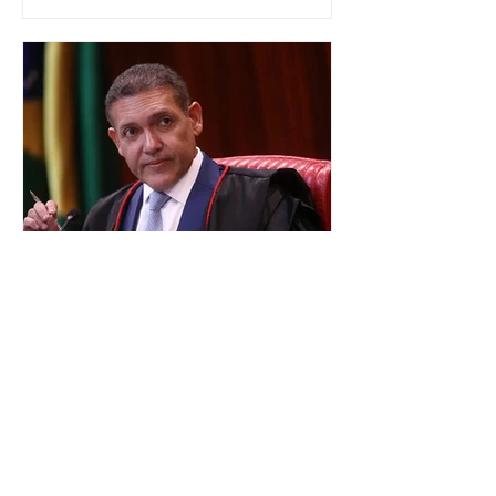
eleições deste ano. A decisão foi
formalizada em convenção nacional
nesta segunda-feira (27). O partido
decidiu liberar seus diretórios
estaduais para a formação de alianças
no âmbito local. A ideia, segundo o
partido, é focar na eleição de
governadores e deputados estaduais,
além de fortalecer a bancada no
Congresso Nacional, com senad
TSE terá outra reunião com
embaixadores para explicar
urna eletrônica
O Tribunal Superior Eleitoral (TSE)
marcou para o dia 17 de agosto uma
segunda reunião com embaixadores,
representantes diplomáticos e