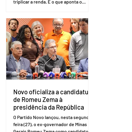
triplicar a renda. É o que aponta o
estudo Empreendedorismo Sênior Sob
a Ótica da Pesquisa Nacional por
Amostra de Domicílio (PNAD Contínua),
do Serviço Brasileiro de Apoio às Micro
e Pequenas Empresas (Sebrae),
realizado a partir de dados do Instituto
Brasileiro de Geografia e Estatística
(IBGE). O estudo do Sebrae mostra que,
no quarto trimestre de 2025, os
empreendedores 60+ formalizados
atingiram o maior rendime
Novo oficializa a candidatura
de Romeu Zema à
presidência da República
O Partido Novo lançou, nesta segunda-
feira (27), o ex-governador de Minas
Gerais Romeu Zema como candidato à