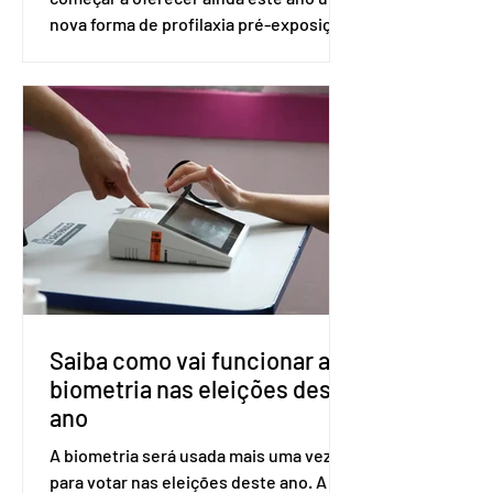
nova forma de profilaxia pré-exposição
(PreP), aplicada por injeção, para a
prevenção do HIV. Trata-se do
medicamento carbotegravir, que
impede a replicação do vírus de forma
prolongada e pode ser tomado a cada
dois meses. O pedido de inclusão vai
ser encaminhado pelo Ministério da
Saúde à Comissão Nacional de
Incorporação de Novas Tecnologias no
SUS (Conitec) na semana que vem. A
Conitec é um colegiado
Saiba como vai funcionar a
biometria nas eleições deste
ano
A biometria será usada mais uma vez
para votar nas eleições deste ano. A