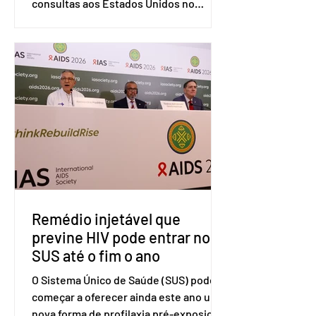
consultas aos Estados Unidos no
sistema de solução de controvérsias da
Organização Mundial do Comércio
(OMC), contestando duas medidas
tarifárias adotadas pelo país norte-
americano com base na Seção 301 da
Lei de Comércio de 1974. Segundo nota
divulgada pelo Ministério das Relações
Exteriores, o Brasil considera que as
tarifas são injustificadas e
incompatíveis com as obrigações
assumidas pelos Estados Unid
Remédio injetável que
previne HIV pode entrar no
SUS até o fim o ano
O Sistema Único de Saúde (SUS) pode
começar a oferecer ainda este ano uma
nova forma de profilaxia pré-exposição