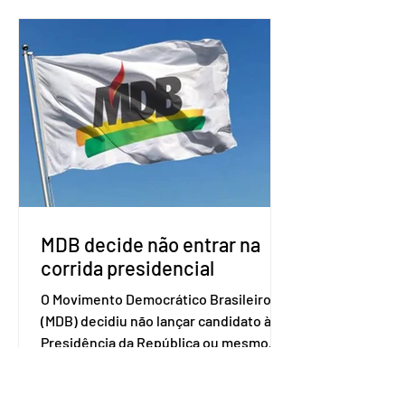
o Mercosul. O bloco econômico formado
por Brasil, Argentina, Paraguai e
Uruguai, além de outros países
associados. “Decidimos criar um grupo
de trabalho que vai identificar
sensibilidades dos dois lados e evitar
que elas sejam um empecilho para a
retomada das negociações de um
acordo do Mercosul com a Coreia”,
disse o presiden
MDB decide não entrar na
corrida presidencial
O Movimento Democrático Brasileiro
(MDB) decidiu não lançar candidato à
Presidência da República ou mesmo
firmar coligações nacionais para as
eleições deste ano. A decisão foi