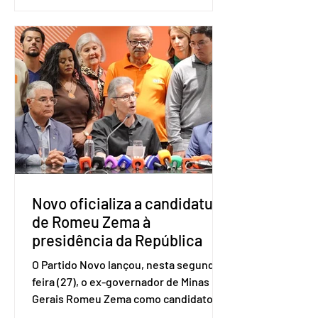
estudo Empreendedorismo Sênior Sob
a Ótica da Pesquisa Nacional por
Amostra de Domicílio (PNAD Contínua),
do Serviço Brasileiro de Apoio às Micro
e Pequenas Empresas (Sebrae),
realizado a partir de dados do Instituto
Brasileiro de Geografia e Estatística
(IBGE). O estudo do Sebrae mostra que,
no quarto trimestre de 2025, os
empreendedores 60+ formalizados
atingiram o maior rendime
Novo oficializa a candidatura
de Romeu Zema à
presidência da República
O Partido Novo lançou, nesta segunda-
feira (27), o ex-governador de Minas
Gerais Romeu Zema como candidato à
presidência da República. A convenção