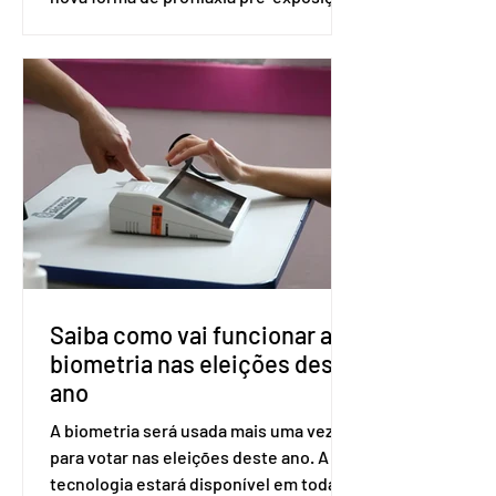
(PreP), aplicada por injeção, para a
prevenção do HIV. Trata-se do
medicamento carbotegravir, que
impede a replicação do vírus de forma
prolongada e pode ser tomado a cada
dois meses. O pedido de inclusão vai
ser encaminhado pelo Ministério da
Saúde à Comissão Nacional de
Incorporação de Novas Tecnologias no
SUS (Conitec) na semana que vem. A
Conitec é um colegiado
Saiba como vai funcionar a
biometria nas eleições deste
ano
A biometria será usada mais uma vez
para votar nas eleições deste ano. A
tecnologia estará disponível em todas