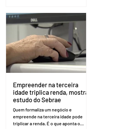
as seções eleitorais do país para evitar
fraudes e garantir a lisura do pleito.
Apesar da requisição, a biometria não é
obrigatória para exercer o direito ao
voto. Se o título estiver regular, o
eleitor pode votar mesmo sem ter
realizado esse cadastro. Neste caso,
será exigido o documento de
identificação para acesso à urna
eletrônica. Se a urna eletrônica não
reconh
Empreender na terceira
idade triplica renda, mostra
estudo do Sebrae
Quem formaliza um negócio e
empreende na terceira idade pode
triplicar a renda. É o que aponta o