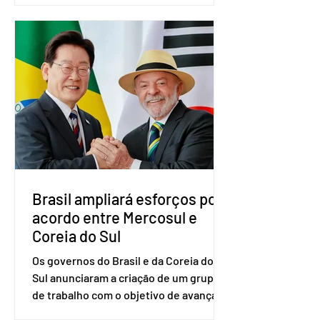
nacional do partido foi realizada em
Brasília. O Novo ainda não definiu quem
vai compor a chapa como candidato a
vice-presidente. A convenção contou
com a presença do presidente nacional
do partido, Eduardo Ribeiro, e do
senador Eduardo Girão, filiado ao Novo
desde fevereiro de 2023. Formado em
administração de empresas pela
Fundaç
Brasil ampliará esforços por
acordo entre Mercosul e
Coreia do Sul
Os governos do Brasil e da Coreia do
Sul anunciaram a criação de um grupo
de trabalho com o objetivo de avançar
nas negociações entre o país asiático e