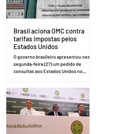
Brasil aciona OMC contra
tarifas impostas pelos
Estados Unidos
O governo brasileiro apresentou nesta
segunda-feira (27) um pedido de
consultas aos Estados Unidos no
sistema de solução de controvérsias da
Organização Mundial do Comércio
(OMC), contestando duas medidas
tarifárias adotadas pelo país norte-
americano com base na Seção 301 da
Lei de Comércio de 1974. Segundo nota
divulgada pelo Ministério das Relações
Exteriores, o Brasil considera que as