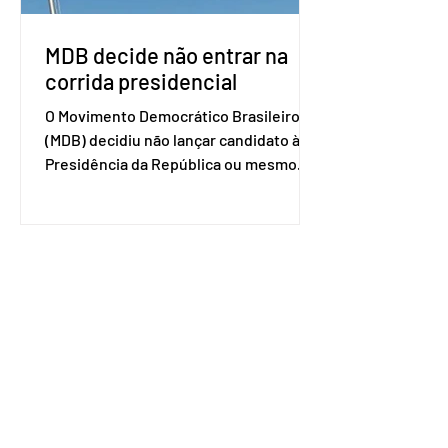
disse o presiden
MDB decide não entrar na
corrida presidencial
O Movimento Democrático Brasileiro
(MDB) decidiu não lançar candidato à
Presidência da República ou mesmo
firmar coligações nacionais para as
eleições deste ano. A decisão foi
formalizada em convenção nacional
nesta segunda-feira (27). O partido
decidiu liberar seus diretórios
estaduais para a formação de alianças
no âmbito local. A ideia, segundo o
partido, é focar na eleição de
governadores e deputados estaduais,
além de fortalecer a bancada no
Congresso Nacional, com senad