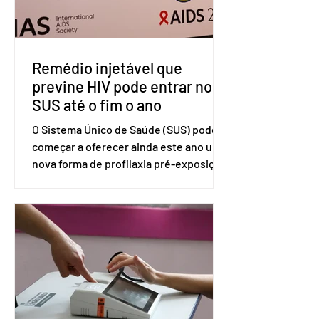
tarifas são injustificadas e
incompatíveis com as obrigações
assumidas pelos Estados Unid
Remédio injetável que
previne HIV pode entrar no
SUS até o fim o ano
O Sistema Único de Saúde (SUS) pode
começar a oferecer ainda este ano uma
nova forma de profilaxia pré-exposição
(PreP), aplicada por injeção, para a
prevenção do HIV. Trata-se do
medicamento carbotegravir, que
impede a replicação do vírus de forma
prolongada e pode ser tomado a cada
dois meses. O pedido de inclusão vai
ser encaminhado pelo Ministério da
Saúde à Comissão Nacional de
Incorporação de Novas Tecnologias no