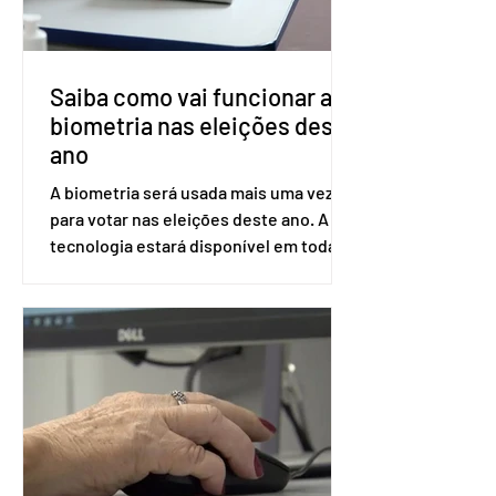
SUS (Conitec) na semana que vem. A
Conitec é um colegiado
Saiba como vai funcionar a
biometria nas eleições deste
ano
A biometria será usada mais uma vez
para votar nas eleições deste ano. A
tecnologia estará disponível em todas
as seções eleitorais do país para evitar
fraudes e garantir a lisura do pleito.
Apesar da requisição, a biometria não é
obrigatória para exercer o direito ao
voto. Se o título estiver regular, o
eleitor pode votar mesmo sem ter
realizado esse cadastro. Neste caso,
será exigido o documento de
identificação para acesso à urna