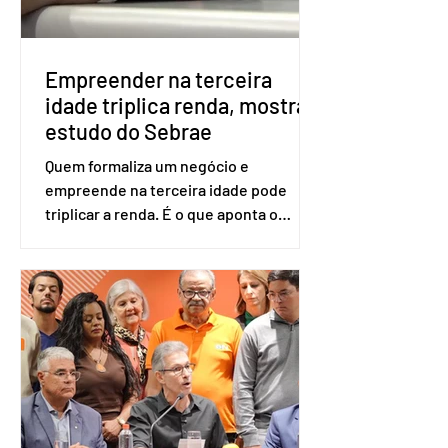
eletrônica. Se a urna eletrônica não
reconh
Empreender na terceira
idade triplica renda, mostra
estudo do Sebrae
Quem formaliza um negócio e
empreende na terceira idade pode
triplicar a renda. É o que aponta o
estudo Empreendedorismo Sênior Sob
a Ótica da Pesquisa Nacional por
Amostra de Domicílio (PNAD Contínua),
do Serviço Brasileiro de Apoio às Micro
e Pequenas Empresas (Sebrae),
realizado a partir de dados do Instituto
Brasileiro de Geografia e Estatística
(IBGE). O estudo do Sebrae mostra que,
no quarto trimestre de 2025, os