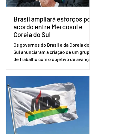
Fundaç
Brasil ampliará esforços por
acordo entre Mercosul e
Coreia do Sul
Os governos do Brasil e da Coreia do
Sul anunciaram a criação de um grupo
de trabalho com o objetivo de avançar
nas negociações entre o país asiático e
o Mercosul. O bloco econômico formado
por Brasil, Argentina, Paraguai e
Uruguai, além de outros países
associados. “Decidimos criar um grupo
de trabalho que vai identificar
sensibilidades dos dois lados e evitar
que elas sejam um empecilho para a
retomada das negociações de um
acordo do Mercosul com a Coreia”,