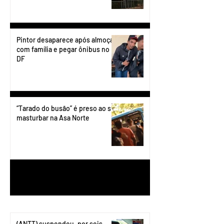
Pintor desaparece após almoçar
com família e pegar ônibus no
DF
“Tarado do busão” é preso ao se
masturbar na Asa Norte
1
/
199
(ANTT) suspendeu, por seis