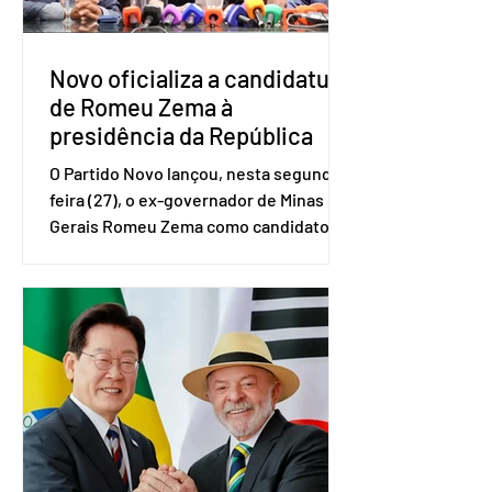
empreendedores 60+ formalizados
atingiram o maior rendime
Novo oficializa a candidatura
de Romeu Zema à
presidência da República
O Partido Novo lançou, nesta segunda-
feira (27), o ex-governador de Minas
Gerais Romeu Zema como candidato à
presidência da República. A convenção
nacional do partido foi realizada em
Brasília. O Novo ainda não definiu quem
vai compor a chapa como candidato a
vice-presidente. A convenção contou
com a presença do presidente nacional
do partido, Eduardo Ribeiro, e do
senador Eduardo Girão, filiado ao Novo
desde fevereiro de 2023. Formado em
administração de empresas pela