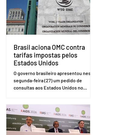
Brasil aciona OMC contra
tarifas impostas pelos
Estados Unidos
O governo brasileiro apresentou nesta
segunda-feira (27) um pedido de
consultas aos Estados Unidos no
sistema de solução de controvérsias da
Organização Mundial do Comércio
(OMC), contestando duas medidas
tarifárias adotadas pelo país norte-
americano com base na Seção 301 da
Lei de Comércio de 1974. Segundo nota