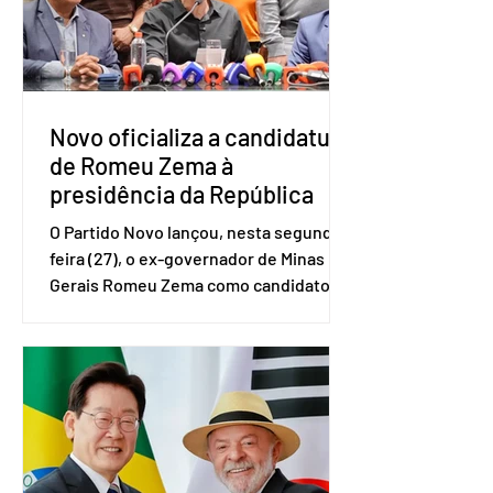
(IBGE). O estudo do Sebrae mostra que,
no quarto trimestre de 2025, os
empreendedores 60+ formalizados
atingiram o maior rendime
Novo oficializa a candidatura
de Romeu Zema à
presidência da República
O Partido Novo lançou, nesta segunda-
feira (27), o ex-governador de Minas
Gerais Romeu Zema como candidato à
presidência da República. A convenção
nacional do partido foi realizada em
Brasília. O Novo ainda não definiu quem
vai compor a chapa como candidato a
vice-presidente. A convenção contou
com a presença do presidente nacional
do partido, Eduardo Ribeiro, e do