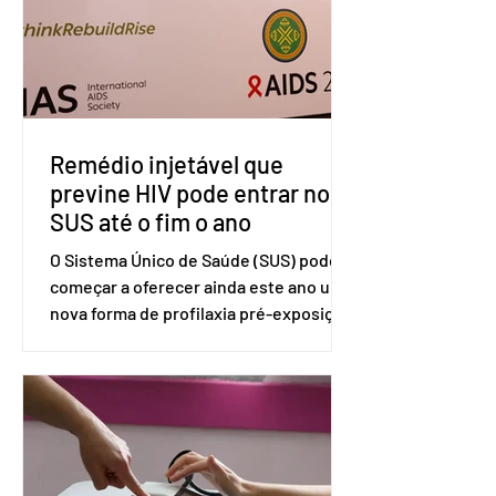
divulgada pelo Ministério das Relações
Exteriores, o Brasil considera que as
tarifas são injustificadas e
incompatíveis com as obrigações
assumidas pelos Estados Unid
Remédio injetável que
previne HIV pode entrar no
SUS até o fim o ano
O Sistema Único de Saúde (SUS) pode
começar a oferecer ainda este ano uma
nova forma de profilaxia pré-exposição
(PreP), aplicada por injeção, para a
prevenção do HIV. Trata-se do
medicamento carbotegravir, que
impede a replicação do vírus de forma
prolongada e pode ser tomado a cada
dois meses. O pedido de inclusão vai