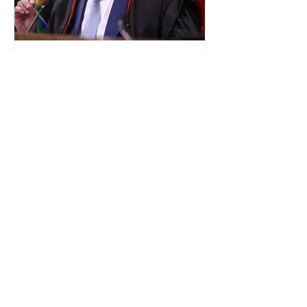
além de fortalecer a bancada no
Congresso Nacional, com senad
TSE terá outra reunião com
embaixadores para explicar
urna eletrônica
O Tribunal Superior Eleitoral (TSE)
marcou para o dia 17 de agosto uma
segunda reunião com embaixadores,
representantes diplomáticos e
organismos internacionais, a fim de
explicar o funcionamento da urna
eletrônica brasileira, bem como do
sistema eleitoral do país. Segundo o
tribunal, o encontro ocorrerá na sede
do TSE e dará continuidade às ações de
transparência voltadas à comunidade