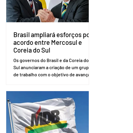
senador Eduardo Girão, filiado ao Novo
desde fevereiro de 2023. Formado em
administração de empresas pela
Fundaç
Brasil ampliará esforços por
acordo entre Mercosul e
Coreia do Sul
Os governos do Brasil e da Coreia do
Sul anunciaram a criação de um grupo
de trabalho com o objetivo de avançar
nas negociações entre o país asiático e
o Mercosul. O bloco econômico formado
por Brasil, Argentina, Paraguai e
Uruguai, além de outros países
associados. “Decidimos criar um grupo
de trabalho que vai identificar
sensibilidades dos dois lados e evitar
que elas sejam um empecilho para a