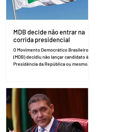
retomada das negociações de um
acordo do Mercosul com a Coreia”,
disse o presiden
MDB decide não entrar na
corrida presidencial
O Movimento Democrático Brasileiro
(MDB) decidiu não lançar candidato à
Presidência da República ou mesmo
firmar coligações nacionais para as
eleições deste ano. A decisão foi
formalizada em convenção nacional
nesta segunda-feira (27). O partido
decidiu liberar seus diretórios
estaduais para a formação de alianças
no âmbito local. A ideia, segundo o
partido, é focar na eleição de
governadores e deputados estaduais,