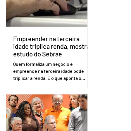
será exigido o documento de
identificação para acesso à urna
eletrônica. Se a urna eletrônica não
reconh
Empreender na terceira
idade triplica renda, mostra
estudo do Sebrae
Quem formaliza um negócio e
empreende na terceira idade pode
triplicar a renda. É o que aponta o
estudo Empreendedorismo Sênior Sob
a Ótica da Pesquisa Nacional por
Amostra de Domicílio (PNAD Contínua),
do Serviço Brasileiro de Apoio às Micro
e Pequenas Empresas (Sebrae),
realizado a partir de dados do Instituto
Brasileiro de Geografia e Estatística