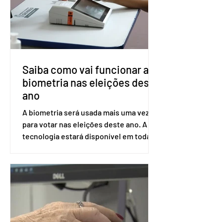
ser encaminhado pelo Ministério da
Saúde à Comissão Nacional de
Incorporação de Novas Tecnologias no
SUS (Conitec) na semana que vem. A
Conitec é um colegiado
Saiba como vai funcionar a
biometria nas eleições deste
ano
A biometria será usada mais uma vez
para votar nas eleições deste ano. A
tecnologia estará disponível em todas
as seções eleitorais do país para evitar
fraudes e garantir a lisura do pleito.
Apesar da requisição, a biometria não é
obrigatória para exercer o direito ao
voto. Se o título estiver regular, o
eleitor pode votar mesmo sem ter
realizado esse cadastro. Neste caso,