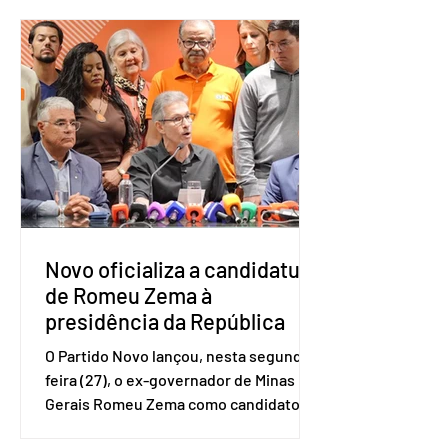
a Ótica da Pesquisa Nacional por
Amostra de Domicílio (PNAD Contínua),
do Serviço Brasileiro de Apoio às Micro
e Pequenas Empresas (Sebrae),
realizado a partir de dados do Instituto
Brasileiro de Geografia e Estatística
(IBGE). O estudo do Sebrae mostra que,
no quarto trimestre de 2025, os
empreendedores 60+ formalizados
atingiram o maior rendime
Novo oficializa a candidatura
de Romeu Zema à
presidência da República
O Partido Novo lançou, nesta segunda-
feira (27), o ex-governador de Minas
Gerais Romeu Zema como candidato à
presidência da República. A convenção