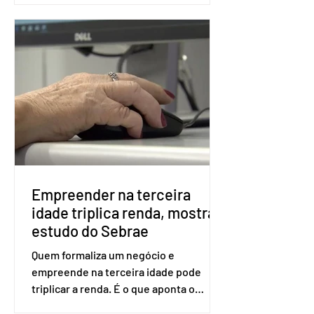
fraudes e garantir a lisura do pleito.
Apesar da requisição, a biometria não é
obrigatória para exercer o direito ao
voto. Se o título estiver regular, o
eleitor pode votar mesmo sem ter
realizado esse cadastro. Neste caso,
será exigido o documento de
identificação para acesso à urna
eletrônica. Se a urna eletrônica não
reconh
Empreender na terceira
idade triplica renda, mostra
estudo do Sebrae
Quem formaliza um negócio e
empreende na terceira idade pode
triplicar a renda. É o que aponta o
estudo Empreendedorismo Sênior Sob