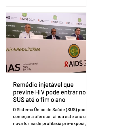
sistema de solução de controvérsias da
Organização Mundial do Comércio
(OMC), contestando duas medidas
tarifárias adotadas pelo país norte-
americano com base na Seção 301 da
Lei de Comércio de 1974. Segundo nota
divulgada pelo Ministério das Relações
Exteriores, o Brasil considera que as
tarifas são injustificadas e
incompatíveis com as obrigações
assumidas pelos Estados Unid
Remédio injetável que
previne HIV pode entrar no
SUS até o fim o ano
O Sistema Único de Saúde (SUS) pode
começar a oferecer ainda este ano uma
nova forma de profilaxia pré-exposição