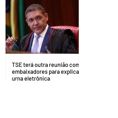
nesta segunda-feira (27). O partido
decidiu liberar seus diretórios
estaduais para a formação de alianças
no âmbito local. A ideia, segundo o
partido, é focar na eleição de
governadores e deputados estaduais,
além de fortalecer a bancada no
Congresso Nacional, com senad
TSE terá outra reunião com
embaixadores para explicar
urna eletrônica
O Tribunal Superior Eleitoral (TSE)
marcou para o dia 17 de agosto uma
segunda reunião com embaixadores,
representantes diplomáticos e
organismos internacionais, a fim de