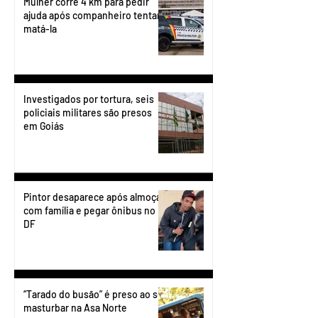
Mulher corre 4 km para pedir
ajuda após companheiro tentar
matá-la
Investigados por tortura, seis
policiais militares são presos
em Goiás
Pintor desaparece após almoçar
com família e pegar ônibus no
DF
“Tarado do busão” é preso ao se
masturbar na Asa Norte