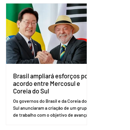
nacional do partido foi realizada em
Brasília. O Novo ainda não definiu quem
vai compor a chapa como candidato a
vice-presidente. A convenção contou
com a presença do presidente nacional
do partido, Eduardo Ribeiro, e do
senador Eduardo Girão, filiado ao Novo
desde fevereiro de 2023. Formado em
administração de empresas pela
Fundaç
Brasil ampliará esforços por
acordo entre Mercosul e
Coreia do Sul
Os governos do Brasil e da Coreia do
Sul anunciaram a criação de um grupo
de trabalho com o objetivo de avançar
nas negociações entre o país asiático e
o Mercosul. O bloco econômico formado