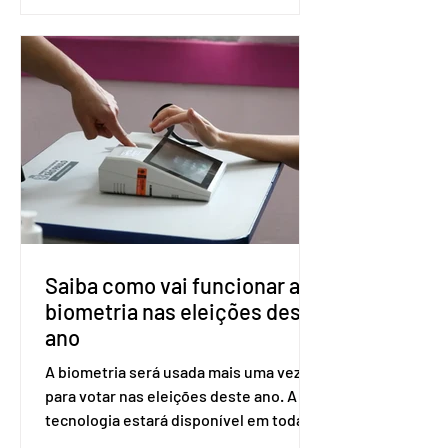
(PreP), aplicada por injeção, para a
prevenção do HIV. Trata-se do
medicamento carbotegravir, que
impede a replicação do vírus de forma
prolongada e pode ser tomado a cada
dois meses. O pedido de inclusão vai
ser encaminhado pelo Ministério da
Saúde à Comissão Nacional de
Incorporação de Novas Tecnologias no
SUS (Conitec) na semana que vem. A
Conitec é um colegiado
Saiba como vai funcionar a
biometria nas eleições deste
ano
A biometria será usada mais uma vez
para votar nas eleições deste ano. A
tecnologia estará disponível em todas
as seções eleitorais do país para evitar