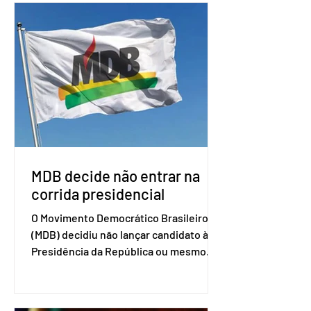
por Brasil, Argentina, Paraguai e
Uruguai, além de outros países
associados. “Decidimos criar um grupo
de trabalho que vai identificar
sensibilidades dos dois lados e evitar
que elas sejam um empecilho para a
retomada das negociações de um
acordo do Mercosul com a Coreia”,
disse o presiden
MDB decide não entrar na
corrida presidencial
O Movimento Democrático Brasileiro
(MDB) decidiu não lançar candidato à
Presidência da República ou mesmo
firmar coligações nacionais para as
eleições deste ano. A decisão foi
formalizada em convenção nacional