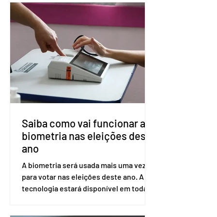
medicamento carbotegravir, que
impede a replicação do vírus de forma
prolongada e pode ser tomado a cada
dois meses. O pedido de inclusão vai
ser encaminhado pelo Ministério da
Saúde à Comissão Nacional de
Incorporação de Novas Tecnologias no
SUS (Conitec) na semana que vem. A
Conitec é um colegiado
Saiba como vai funcionar a
biometria nas eleições deste
ano
A biometria será usada mais uma vez
para votar nas eleições deste ano. A
tecnologia estará disponível em todas
as seções eleitorais do país para evitar
fraudes e garantir a lisura do pleito.