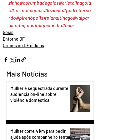
zinho
#corumbadegoias
#cristalinagoia
s
#formosagoias
#luziania
#padreberna
rdo
#pirenópolis
#planaltinago
#valpar
aisodegoias
#niquelandia
#unai
Goiás
Entorno DF
Crimes no DF e Goiás
Mais Notícias
Mulher é sequestrada durante
audiência on-line sobre
violência doméstica
Mulher corre 4 km para pedir
ajuda após companheiro tentar