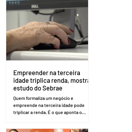
Apesar da requisição, a biometria não é
obrigatória para exercer o direito ao
voto. Se o título estiver regular, o
eleitor pode votar mesmo sem ter
realizado esse cadastro. Neste caso,
será exigido o documento de
identificação para acesso à urna
eletrônica. Se a urna eletrônica não
reconh
Empreender na terceira
idade triplica renda, mostra
estudo do Sebrae
Quem formaliza um negócio e
empreende na terceira idade pode
triplicar a renda. É o que aponta o
estudo Empreendedorismo Sênior Sob
a Ótica da Pesquisa Nacional por