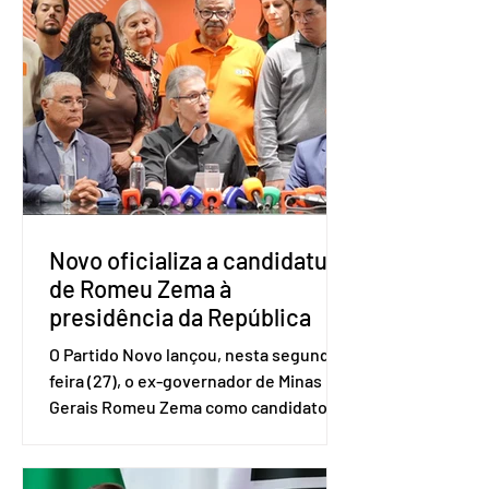
Amostra de Domicílio (PNAD Contínua),
do Serviço Brasileiro de Apoio às Micro
e Pequenas Empresas (Sebrae),
realizado a partir de dados do Instituto
Brasileiro de Geografia e Estatística
(IBGE). O estudo do Sebrae mostra que,
no quarto trimestre de 2025, os
empreendedores 60+ formalizados
atingiram o maior rendime
Novo oficializa a candidatura
de Romeu Zema à
presidência da República
O Partido Novo lançou, nesta segunda-
feira (27), o ex-governador de Minas
Gerais Romeu Zema como candidato à
presidência da República. A convenção
nacional do partido foi realizada em
Brasília. O Novo ainda não definiu quem