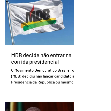
Uruguai, além de outros países
associados. “Decidimos criar um grupo
de trabalho que vai identificar
sensibilidades dos dois lados e evitar
que elas sejam um empecilho para a
retomada das negociações de um
acordo do Mercosul com a Coreia”,
disse o presiden
MDB decide não entrar na
corrida presidencial
O Movimento Democrático Brasileiro
(MDB) decidiu não lançar candidato à
Presidência da República ou mesmo
firmar coligações nacionais para as
eleições deste ano. A decisão foi
formalizada em convenção nacional
nesta segunda-feira (27). O partido