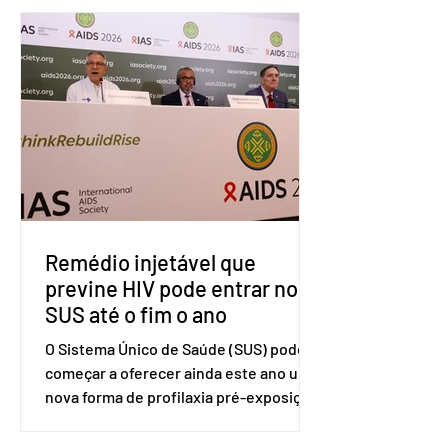
Organização Mundial do Comércio
(OMC), contestando duas medidas
tarifárias adotadas pelo país norte-
americano com base na Seção 301 da
Lei de Comércio de 1974. Segundo nota
divulgada pelo Ministério das Relações
Exteriores, o Brasil considera que as
tarifas são injustificadas e
incompatíveis com as obrigações
assumidas pelos Estados Unid
Remédio injetável que
previne HIV pode entrar no
SUS até o fim o ano
O Sistema Único de Saúde (SUS) pode
começar a oferecer ainda este ano uma
nova forma de profilaxia pré-exposição
(PreP), aplicada por injeção, para a
prevenção do HIV. Trata-se do