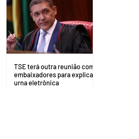
decidiu liberar seus diretórios
estaduais para a formação de alianças
no âmbito local. A ideia, segundo o
partido, é focar na eleição de
governadores e deputados estaduais,
além de fortalecer a bancada no
Congresso Nacional, com senad
TSE terá outra reunião com
embaixadores para explicar
urna eletrônica
O Tribunal Superior Eleitoral (TSE)
marcou para o dia 17 de agosto uma
segunda reunião com embaixadores,
representantes diplomáticos e
organismos internacionais, a fim de
explicar o funcionamento da urna
eletrônica brasileira, bem como do