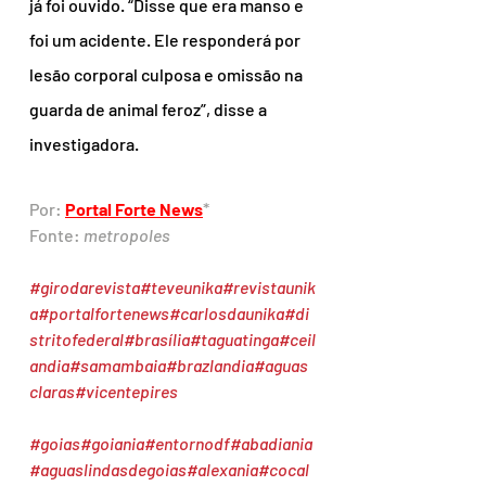
já foi ouvido. “Disse que era manso e 
foi um acidente. Ele responderá por 
lesão corporal culposa e omissão na 
guarda de animal feroz”, disse a 
investigadora.
Por: 
Portal Forte News
*
Fonte: 
metropoles
#girodarevista
#teveunika
#revistaunik
a
#portalfortenews
#carlosdaunika
#di
stritofederal
#brasília
#taguatinga
#ceil
andia
#samambaia
#brazlandia
#aguas
claras
#vicentepires
#goias
#goiania
#entornodf
#abadiania
#aguaslindasdegoias
#alexania
#cocal