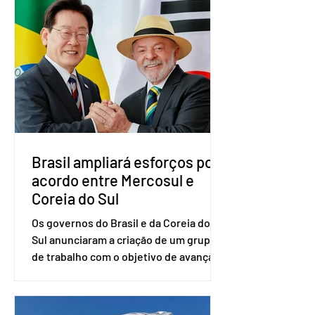
vai compor a chapa como candidato a
vice-presidente. A convenção contou
com a presença do presidente nacional
do partido, Eduardo Ribeiro, e do
senador Eduardo Girão, filiado ao Novo
desde fevereiro de 2023. Formado em
administração de empresas pela
Fundaç
Brasil ampliará esforços por
acordo entre Mercosul e
Coreia do Sul
Os governos do Brasil e da Coreia do
Sul anunciaram a criação de um grupo
de trabalho com o objetivo de avançar
nas negociações entre o país asiático e
o Mercosul. O bloco econômico formado
por Brasil, Argentina, Paraguai e