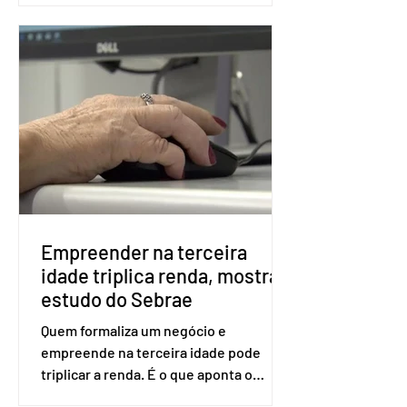
fraudes e garantir a lisura do pleito.
Apesar da requisição, a biometria não é
obrigatória para exercer o direito ao
voto. Se o título estiver regular, o
eleitor pode votar mesmo sem ter
realizado esse cadastro. Neste caso,
será exigido o documento de
identificação para acesso à urna
eletrônica. Se a urna eletrônica não
reconh
Empreender na terceira
idade triplica renda, mostra
estudo do Sebrae
Quem formaliza um negócio e
empreende na terceira idade pode
triplicar a renda. É o que aponta o
estudo Empreendedorismo Sênior Sob