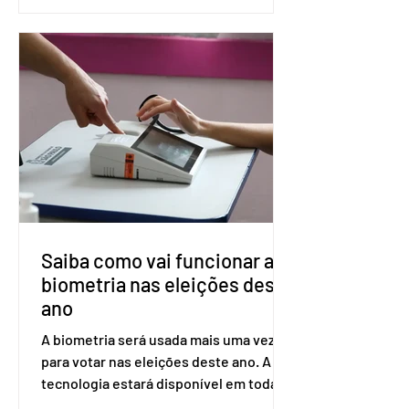
(PreP), aplicada por injeção, para a
prevenção do HIV. Trata-se do
medicamento carbotegravir, que
impede a replicação do vírus de forma
prolongada e pode ser tomado a cada
dois meses. O pedido de inclusão vai
ser encaminhado pelo Ministério da
Saúde à Comissão Nacional de
Incorporação de Novas Tecnologias no
SUS (Conitec) na semana que vem. A
Conitec é um colegiado
Saiba como vai funcionar a
biometria nas eleições deste
ano
A biometria será usada mais uma vez
para votar nas eleições deste ano. A
tecnologia estará disponível em todas
as seções eleitorais do país para evitar