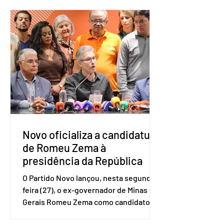
a Ótica da Pesquisa Nacional por
Amostra de Domicílio (PNAD Contínua),
do Serviço Brasileiro de Apoio às Micro
e Pequenas Empresas (Sebrae),
realizado a partir de dados do Instituto
Brasileiro de Geografia e Estatística
(IBGE). O estudo do Sebrae mostra que,
no quarto trimestre de 2025, os
empreendedores 60+ formalizados
atingiram o maior rendime
Novo oficializa a candidatura
de Romeu Zema à
presidência da República
O Partido Novo lançou, nesta segunda-
feira (27), o ex-governador de Minas
Gerais Romeu Zema como candidato à
presidência da República. A convenção