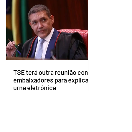
nesta segunda-feira (27). O partido
decidiu liberar seus diretórios
estaduais para a formação de alianças
no âmbito local. A ideia, segundo o
partido, é focar na eleição de
governadores e deputados estaduais,
além de fortalecer a bancada no
Congresso Nacional, com senad
TSE terá outra reunião com
embaixadores para explicar
urna eletrônica
O Tribunal Superior Eleitoral (TSE)
marcou para o dia 17 de agosto uma
segunda reunião com embaixadores,
representantes diplomáticos e
organismos internacionais, a fim de