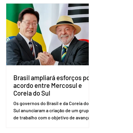
nacional do partido foi realizada em
Brasília. O Novo ainda não definiu quem
vai compor a chapa como candidato a
vice-presidente. A convenção contou
com a presença do presidente nacional
do partido, Eduardo Ribeiro, e do
senador Eduardo Girão, filiado ao Novo
desde fevereiro de 2023. Formado em
administração de empresas pela
Fundaç
Brasil ampliará esforços por
acordo entre Mercosul e
Coreia do Sul
Os governos do Brasil e da Coreia do
Sul anunciaram a criação de um grupo
de trabalho com o objetivo de avançar
nas negociações entre o país asiático e
o Mercosul. O bloco econômico formado