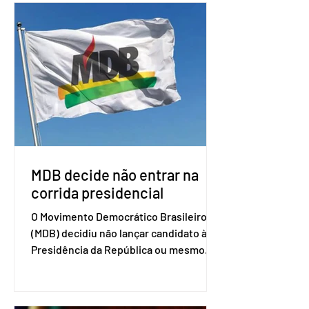
por Brasil, Argentina, Paraguai e
Uruguai, além de outros países
associados. “Decidimos criar um grupo
de trabalho que vai identificar
sensibilidades dos dois lados e evitar
que elas sejam um empecilho para a
retomada das negociações de um
acordo do Mercosul com a Coreia”,
disse o presiden
MDB decide não entrar na
corrida presidencial
O Movimento Democrático Brasileiro
(MDB) decidiu não lançar candidato à
Presidência da República ou mesmo
firmar coligações nacionais para as
eleições deste ano. A decisão foi
formalizada em convenção nacional