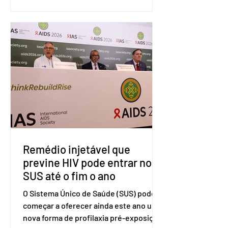
sistema de solução de controvérsias da
Organização Mundial do Comércio
(OMC), contestando duas medidas
tarifárias adotadas pelo país norte-
americano com base na Seção 301 da
Lei de Comércio de 1974. Segundo nota
divulgada pelo Ministério das Relações
Exteriores, o Brasil considera que as
tarifas são injustificadas e
incompatíveis com as obrigações
assumidas pelos Estados Unid
Remédio injetável que
previne HIV pode entrar no
SUS até o fim o ano
O Sistema Único de Saúde (SUS) pode
começar a oferecer ainda este ano uma
nova forma de profilaxia pré-exposição