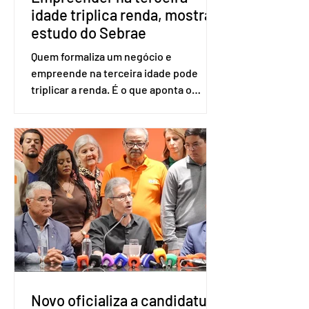
idade triplica renda, mostra
estudo do Sebrae
Quem formaliza um negócio e
empreende na terceira idade pode
triplicar a renda. É o que aponta o
estudo Empreendedorismo Sênior Sob
a Ótica da Pesquisa Nacional por
Amostra de Domicílio (PNAD Contínua),
do Serviço Brasileiro de Apoio às Micro
e Pequenas Empresas (Sebrae),
realizado a partir de dados do Instituto
Brasileiro de Geografia e Estatística
(IBGE). O estudo do Sebrae mostra que,
no quarto trimestre de 2025, os
empreendedores 60+ formalizados
atingiram o maior rendime
Novo oficializa a candidatura