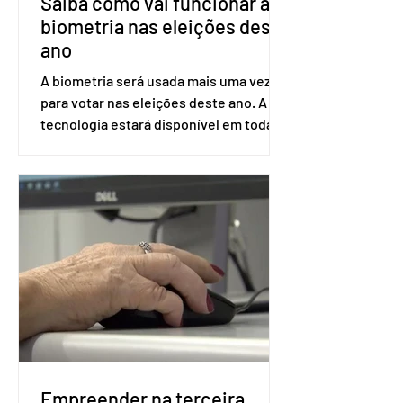
Saiba como vai funcionar a
biometria nas eleições deste
ano
A biometria será usada mais uma vez
para votar nas eleições deste ano. A
tecnologia estará disponível em todas
as seções eleitorais do país para evitar
fraudes e garantir a lisura do pleito.
Apesar da requisição, a biometria não é
obrigatória para exercer o direito ao
voto. Se o título estiver regular, o
eleitor pode votar mesmo sem ter
realizado esse cadastro. Neste caso,
será exigido o documento de
identificação para acesso à urna
eletrônica. Se a urna eletrônica não
reconh
Empreender na terceira