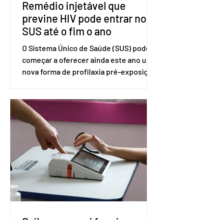
Remédio injetável que
previne HIV pode entrar no
SUS até o fim o ano
O Sistema Único de Saúde (SUS) pode
começar a oferecer ainda este ano uma
nova forma de profilaxia pré-exposição
(PreP), aplicada por injeção, para a
prevenção do HIV. Trata-se do
medicamento carbotegravir, que
impede a replicação do vírus de forma
prolongada e pode ser tomado a cada
dois meses. O pedido de inclusão vai
ser encaminhado pelo Ministério da
Saúde à Comissão Nacional de
Incorporação de Novas Tecnologias no
SUS (Conitec) na semana que vem. A
Conitec é um colegiado