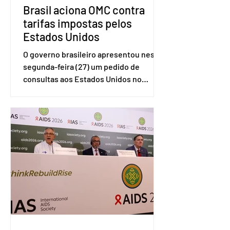
Brasil aciona OMC contra
tarifas impostas pelos
Estados Unidos
O governo brasileiro apresentou nesta
segunda-feira (27) um pedido de
consultas aos Estados Unidos no
sistema de solução de controvérsias da
Organização Mundial do Comércio
(OMC), contestando duas medidas
tarifárias adotadas pelo país norte-
americano com base na Seção 301 da
Lei de Comércio de 1974. Segundo nota
divulgada pelo Ministério das Relações
Exteriores, o Brasil considera que as
tarifas são injustificadas e
incompatíveis com as obrigações
assumidas pelos Estados Unid