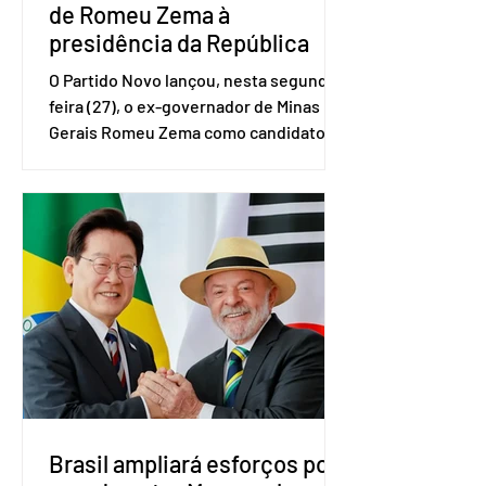
de Romeu Zema à
presidência da República
O Partido Novo lançou, nesta segunda-
feira (27), o ex-governador de Minas
Gerais Romeu Zema como candidato à
presidência da República. A convenção
nacional do partido foi realizada em
Brasília. O Novo ainda não definiu quem
vai compor a chapa como candidato a
vice-presidente. A convenção contou
com a presença do presidente nacional
do partido, Eduardo Ribeiro, e do
senador Eduardo Girão, filiado ao Novo
desde fevereiro de 2023. Formado em
administração de empresas pela
Fundaç
Brasil ampliará esforços por