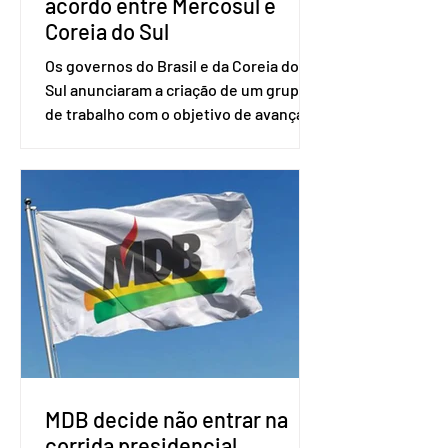
acordo entre Mercosul e
Coreia do Sul
Os governos do Brasil e da Coreia do
Sul anunciaram a criação de um grupo
de trabalho com o objetivo de avançar
nas negociações entre o país asiático e
o Mercosul. O bloco econômico formado
por Brasil, Argentina, Paraguai e
Uruguai, além de outros países
associados. “Decidimos criar um grupo
de trabalho que vai identificar
sensibilidades dos dois lados e evitar
que elas sejam um empecilho para a
retomada das negociações de um
acordo do Mercosul com a Coreia”,
disse o presiden
MDB decide não entrar na
corrida presidencial