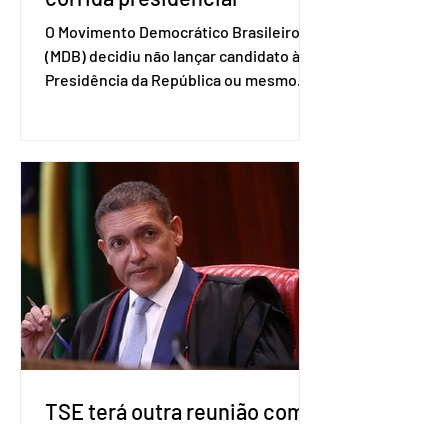
O Movimento Democrático Brasileiro
(MDB) decidiu não lançar candidato à
Presidência da República ou mesmo
firmar coligações nacionais para as
eleições deste ano. A decisão foi
formalizada em convenção nacional
nesta segunda-feira (27). O partido
decidiu liberar seus diretórios
estaduais para a formação de alianças
no âmbito local. A ideia, segundo o
partido, é focar na eleição de
governadores e deputados estaduais,
além de fortalecer a bancada no
Congresso Nacional, com senad
TSE terá outra reunião com
embaixadores para explicar