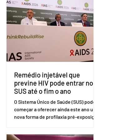
(OMC), contestando duas medidas
tarifárias adotadas pelo país norte-
americano com base na Seção 301 da
Lei de Comércio de 1974. Segundo nota
divulgada pelo Ministério das Relações
Exteriores, o Brasil considera que as
tarifas são injustificadas e
incompatíveis com as obrigações
assumidas pelos Estados Unid
Remédio injetável que
previne HIV pode entrar no
SUS até o fim o ano
O Sistema Único de Saúde (SUS) pode
começar a oferecer ainda este ano uma
nova forma de profilaxia pré-exposição
(PreP), aplicada por injeção, para a
prevenção do HIV. Trata-se do
medicamento carbotegravir, que