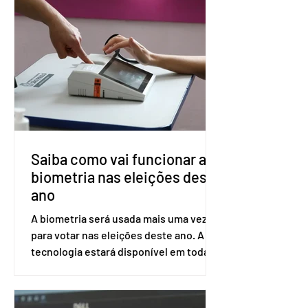
impede a replicação do vírus de forma
prolongada e pode ser tomado a cada
dois meses. O pedido de inclusão vai
ser encaminhado pelo Ministério da
Saúde à Comissão Nacional de
Incorporação de Novas Tecnologias no
SUS (Conitec) na semana que vem. A
Conitec é um colegiado
Saiba como vai funcionar a
biometria nas eleições deste
ano
A biometria será usada mais uma vez
para votar nas eleições deste ano. A
tecnologia estará disponível em todas
as seções eleitorais do país para evitar
fraudes e garantir a lisura do pleito.
Apesar da requisição, a biometria não é