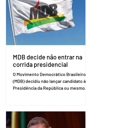
associados. “Decidimos criar um grupo
de trabalho que vai identificar
sensibilidades dos dois lados e evitar
que elas sejam um empecilho para a
retomada das negociações de um
acordo do Mercosul com a Coreia”,
disse o presiden
MDB decide não entrar na
corrida presidencial
O Movimento Democrático Brasileiro
(MDB) decidiu não lançar candidato à
Presidência da República ou mesmo
firmar coligações nacionais para as
eleições deste ano. A decisão foi
formalizada em convenção nacional
nesta segunda-feira (27). O partido
decidiu liberar seus diretórios