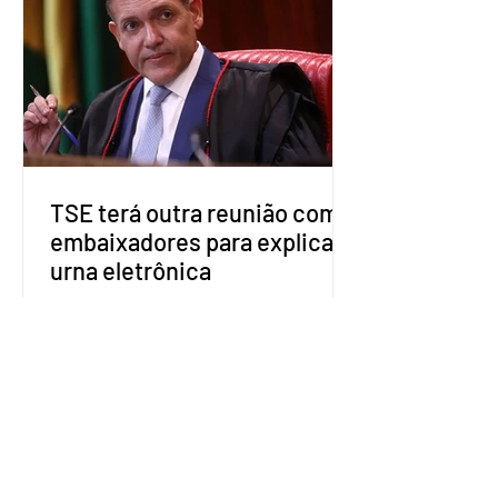
estaduais para a formação de alianças
no âmbito local. A ideia, segundo o
partido, é focar na eleição de
governadores e deputados estaduais,
além de fortalecer a bancada no
Congresso Nacional, com senad
TSE terá outra reunião com
embaixadores para explicar
urna eletrônica
O Tribunal Superior Eleitoral (TSE)
marcou para o dia 17 de agosto uma
segunda reunião com embaixadores,
representantes diplomáticos e
organismos internacionais, a fim de
explicar o funcionamento da urna
eletrônica brasileira, bem como do
sistema eleitoral do país. Segundo o