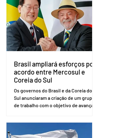
vice-presidente. A convenção contou
com a presença do presidente nacional
do partido, Eduardo Ribeiro, e do
senador Eduardo Girão, filiado ao Novo
desde fevereiro de 2023. Formado em
administração de empresas pela
Fundaç
Brasil ampliará esforços por
acordo entre Mercosul e
Coreia do Sul
Os governos do Brasil e da Coreia do
Sul anunciaram a criação de um grupo
de trabalho com o objetivo de avançar
nas negociações entre o país asiático e
o Mercosul. O bloco econômico formado
por Brasil, Argentina, Paraguai e
Uruguai, além de outros países