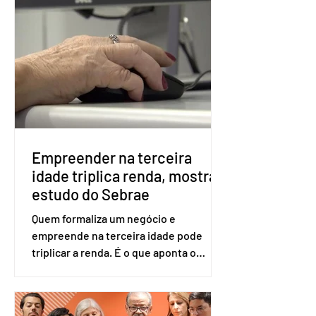
obrigatória para exercer o direito ao
voto. Se o título estiver regular, o
eleitor pode votar mesmo sem ter
realizado esse cadastro. Neste caso,
será exigido o documento de
identificação para acesso à urna
eletrônica. Se a urna eletrônica não
reconh
Empreender na terceira
idade triplica renda, mostra
estudo do Sebrae
Quem formaliza um negócio e
empreende na terceira idade pode
triplicar a renda. É o que aponta o
estudo Empreendedorismo Sênior Sob
a Ótica da Pesquisa Nacional por
Amostra de Domicílio (PNAD Contínua),