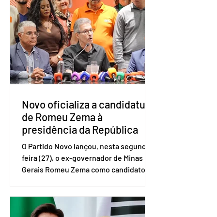
do Serviço Brasileiro de Apoio às Micro
e Pequenas Empresas (Sebrae),
realizado a partir de dados do Instituto
Brasileiro de Geografia e Estatística
(IBGE). O estudo do Sebrae mostra que,
no quarto trimestre de 2025, os
empreendedores 60+ formalizados
atingiram o maior rendime
Novo oficializa a candidatura
de Romeu Zema à
presidência da República
O Partido Novo lançou, nesta segunda-
feira (27), o ex-governador de Minas
Gerais Romeu Zema como candidato à
presidência da República. A convenção
nacional do partido foi realizada em
Brasília. O Novo ainda não definiu quem
vai compor a chapa como candidato a