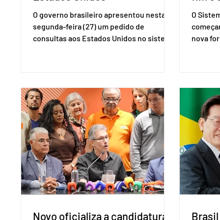
O governo brasileiro apresentou nesta
O Siste
segunda-feira (27) um pedido de
começar
consultas aos Estados Unidos no sistema
nova for
de solução de controvérsias da
(PreP), 
Organização Mundial do Comércio (OMC),
prevençã
contestando duas medidas tarifárias
medicam
adotadas pelo país norte-americano com
a replic
base na Seção 301 da Lei de Comércio de
e pode 
1974. Segundo nota divulgada pelo
pedido 
Ministério das Relações Exteriores, o
pelo Mi
Brasil considera que as tarifas são
Naciona
injustificadas e incompatíveis com as
Tecnolo
obrigações assumidas pelos Estados
que vem
Unid
Novo oficializa a candidatura
Brasil