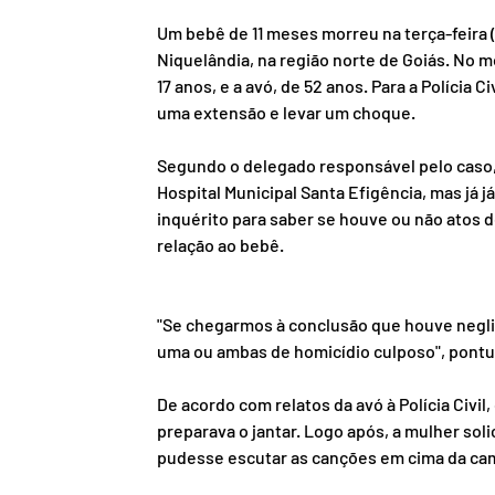
Um bebê de 11 meses morreu na terça-feira (
Niquelândia, na região norte de Goiás. No 
17 anos, e a avó, de 52 anos. Para a Polícia 
uma extensão e levar um choque.
Segundo o delegado responsável pelo caso,
Hospital Municipal Santa Efigência, mas já 
inquérito para saber se houve ou não atos d
relação ao bebê.
"Se chegarmos à conclusão que houve neglig
uma ou ambas de homicídio culposo", pontu
De acordo com relatos da avó à Polícia Civil
preparava o jantar. Logo após, a mulher sol
pudesse escutar as canções em cima da ca