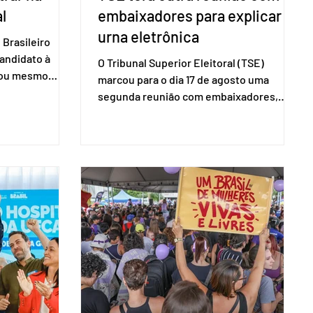
l
embaixadores para explicar
urna eletrônica
Brasileiro
candidato à
O Tribunal Superior Eleitoral (TSE)
a ou mesmo
marcou para o dia 17 de agosto uma
s para as
segunda reunião com embaixadores,
são foi
representantes diplomáticos e
 nacional nesta
organismos internacionais, a fim de
ido decidiu
explicar o funcionamento da urna
taduais para a
eletrônica brasileira, bem como do
bito local. A
sistema eleitoral do país. Segundo o
 focar na
tribunal, o encontro ocorrerá na sede do
e deputados
TSE e dará continuidade às ações de
ecer a bancada
transparência voltadas à comunidade
com senad
internacional. Nela, o presidente da
Corte, ministro Kássio Nunes Marques,
voltará a explic