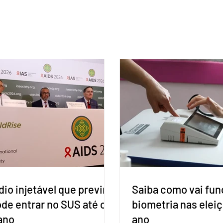
io injetável que previne
Saiba como vai fun
ode entrar no SUS até o
biometria nas elei
ano
ano