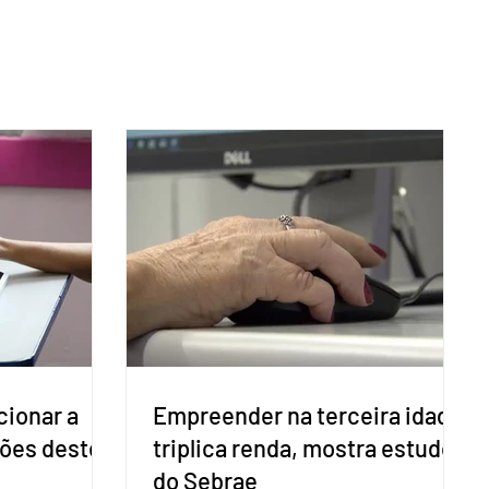
cionar a
Empreender na terceira idade
ções deste
triplica renda, mostra estudo
do Sebrae