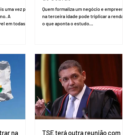
is uma vez para
Quem formaliza um negócio e empreende
no. A
na terceira idade pode triplicar a renda. É
vel em todas as
o que aponta o estudo
para evitar
Empreendedorismo Sênior Sob a Ótica da
do pleito.
Pesquisa Nacional por Amostra de
ometria não é
Domicílio (PNAD Contínua), do Serviço
direito ao voto.
Brasileiro de Apoio às Micro e Pequenas
, o eleitor pode
Empresas (Sebrae), realizado a partir de
izado esse
dados do Instituto Brasileiro de
 exigido o
Geografia e Estatística (IBGE). O estudo
ão para acesso
do Sebrae mostra que, no quarto
a eletrônica
trimestre de 2025, os empreendedores
60+ formalizados atingiram o maior
rendime
rar na
TSE terá outra reunião com