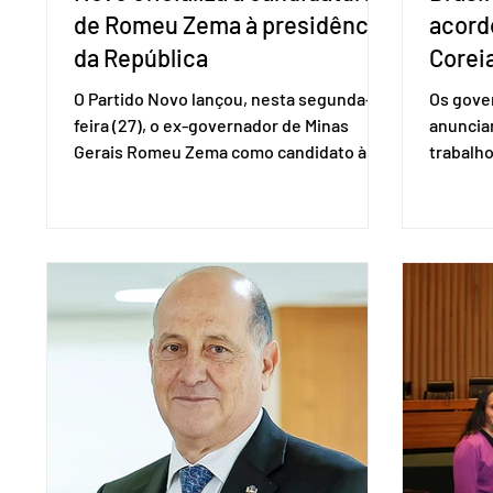
de Romeu Zema à presidência
acord
da República
Coreia
O Partido Novo lançou, nesta segunda-
Os gover
feira (27), o ex-governador de Minas
anuncia
Gerais Romeu Zema como candidato à
trabalho
presidência da República. A convenção
negociaç
nacional do partido foi realizada em
Mercosu
Brasília. O Novo ainda não definiu quem
por Bras
vai compor a chapa como candidato a
além de
vice-presidente. A convenção contou
“Decidim
com a presença do presidente nacional
que vai 
do partido, Eduardo Ribeiro, e do senador
dois lad
Eduardo Girão, filiado ao Novo desde
empecil
fevereiro de 2023. Formado em
negocia
administração de empresas pela Fundaç
com a Co