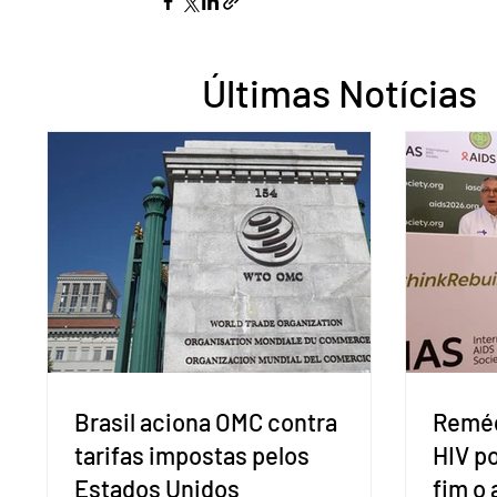
Últimas Notícias
Brasil aciona OMC contra
Reméd
tarifas impostas pelos
HIV p
Estados Unidos
fim o 