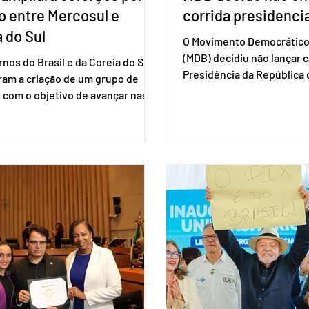
o entre Mercosul e
corrida presidencia
 do Sul
O Movimento Democrático 
(MDB) decidiu não lançar 
nos do Brasil e da Coreia do Sul
Presidência da Repúblic
ram a criação de um grupo de
firmar coligações nacionai
 com o objetivo de avançar nas
eleições deste ano. A deci
ões entre o país asiático e o
formalizada em convenção
l. O bloco econômico formado
segunda-feira (27). O part
il, Argentina, Paraguai e Uruguai,
liberar seus diretórios es
 outros países associados.
formação de alianças no âm
os criar um grupo de trabalho
ideia, segundo o partido, é
identificar sensibilidades dos
eleição de governadores 
os e evitar que elas sejam um
estaduais, além de fortal
ho para a retomada das
no Congresso Nacional, 
ções de um acordo do Mercosul
reia”, disse o presiden