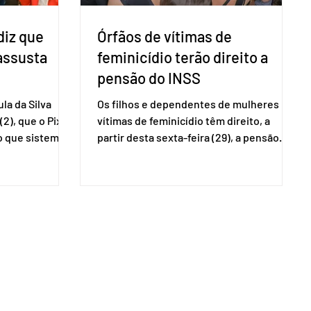
diz que
Órfãos de vítimas de
 assusta
feminicídio terão direito a
pensão do INSS
la da Silva
Os filhos e dependentes de mulheres
(2), que o Pix
vítimas de feminicídio têm direito, a
so que sistemas
partir desta sexta-feira (29), a pensão
ses que
especial do Instituto Nacional do Seguro
amento
Social (INSS). A norma regulamenta a
Catalão (GO),
concessão do benefício no valor de um
ns da
salário-mínimo. De acordo com a norma,
e que o Brasil
têm direito à pensão os menores de 18
mo “uma
anos em situação de vulnerabilidade
O Escritório do
social cuja renda familiar per capita seja
 dos Estados
igual ou inferior a um quarto do salário-
istema de
mínimo. Além dos filhos biológicos,
iado pelo
poderão receber o