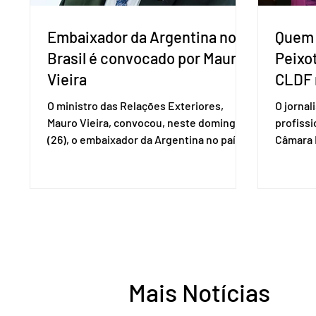
Embaixador da Argentina no
Quem 
Brasil é convocado por Mauro
Peixo
Vieira
CLDF 
O ministro das Relações Exteriores,
O jornal
Mauro Vieira, convocou, neste domingo
profiss
(26), o embaixador da Argentina no país,
Câmara L
Daniel Raimondi, e transmitiu ao
durante 
diplomata estrangeiro a repulsa do
de junho
governo brasileiro à fala do presidente
Imprens
argentino Javier Milei, feita durante visita
deputada
do chefe de Estado a São Paulo. “Não há
reconhe
precedentes de um presidente
desempe
estrangeiro que, em território nacional,
comunica
enfeixe agressões e ofensas ao Chefe de
Entorno,
Mais Notícias
Estado, às instituições democráticas,
a cidada
inclusive ao Poder Judic
democra