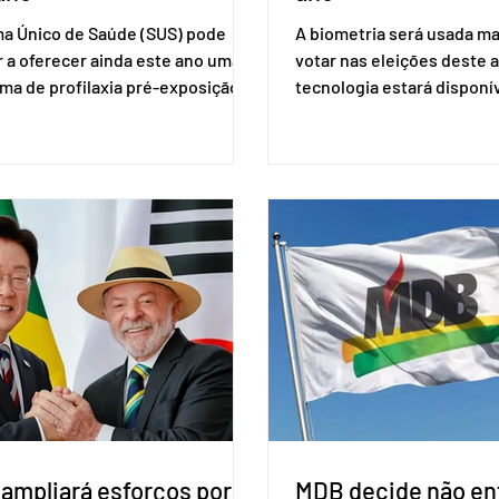
ma Único de Saúde (SUS) pode
A biometria será usada ma
 a oferecer ainda este ano uma
votar nas eleições deste a
ma de profilaxia pré-exposição
tecnologia estará disponí
aplicada por injeção, para a
seções eleitorais do país 
o do HIV. Trata-se do
fraudes e garantir a lisura 
ento carbotegravir, que impede
Apesar da requisição, a bi
ação do vírus de forma prolongada
obrigatória para exercer o 
ser tomado a cada dois meses. O
Se o título estiver regular
de inclusão vai ser encaminhado
votar mesmo sem ter real
nistério da Saúde à Comissão
cadastro. Neste caso, será
l de Incorporação de Novas
documento de identificaç
gias no SUS (Conitec) na semana
à urna eletrônica. Se a urn
. A Conitec é um colegiado
não reconh
 ampliará esforços por
MDB decide não ent