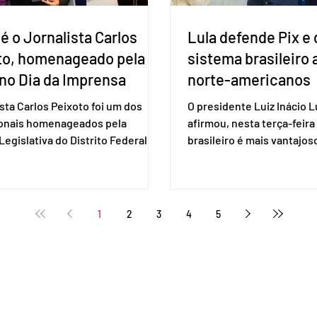
é o Jornalista Carlos
Lula defende Pix e 
to, homenageado pela
sistema brasileiro
no Dia da Imprensa
norte-americanos
ista Carlos Peixoto foi um dos
O presidente Luiz Inácio Lu
ionais homenageados pela
afirmou, nesta terça-feira 
egislativa do Distrito Federal
brasileiro é mais vantajo
a sessão solene realizada em 1º
de empresas estaduniden
, data em que se celebra o Dia da
prestam serviços de pag
a. A homenagem, proposta pela
eletrônico. Em evento em 
 distrital Dra. Jane Klébia,
Lula destacou as vantage
1
2
3
4
5
ceu personalidades que
tecnologia nacional e diss
nham relevantes serviços à
não aceita ser tratado co
ção no Distrito Federal e
republiqueta de banana”. 
 contribuindo para a informação,
Representante Comercial
nia e o fortalecimento da
Unidos (USTR) atacou o s
cia. Com uma trajetória
pagamento instantâneo cr