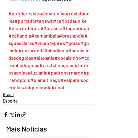
#girodarevista
#teveunika
#revistaun
ika
#portalfortenews
#carlosdaunika
#distritofederal
#brasília
#taguatinga
#ceilandia
#samambaia
#brazlandia
#
aguasclaras
#vicentepires
#goias
#go
iania
#entornodf
#abadiania
#aguaslin
dasdegoias
#alexania
#cocalzinho
#co
rumbadegoias
#cristalinagoias
#form
osagoias
#luziania
#padrebernardo
#p
irenópolis
#planaltinago
#valparaisod
egoias
#niquelandia
#unai
Brasil
Esporte
Mais Notícias