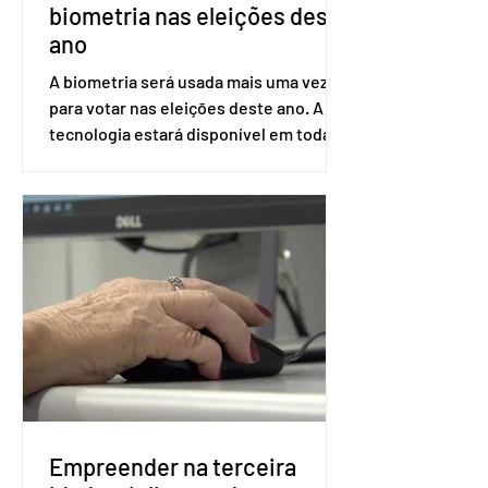
biometria nas eleições deste
ano
A biometria será usada mais uma vez
para votar nas eleições deste ano. A
tecnologia estará disponível em todas
as seções eleitorais do país para evitar
fraudes e garantir a lisura do pleito.
Apesar da requisição, a biometria não é
obrigatória para exercer o direito ao
voto. Se o título estiver regular, o
eleitor pode votar mesmo sem ter
realizado esse cadastro. Neste caso,
será exigido o documento de
identificação para acesso à urna
eletrônica. Se a urna eletrônica não
reconh
Empreender na terceira