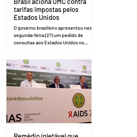
Brasil aciona OMC contra
tarifas impostas pelos
Estados Unidos
O governo brasileiro apresentou nesta
segunda-feira (27) um pedido de
consultas aos Estados Unidos no
sistema de solução de controvérsias da
Organização Mundial do Comércio
(OMC), contestando duas medidas
tarifárias adotadas pelo país norte-
americano com base na Seção 301 da
Lei de Comércio de 1974. Segundo nota
divulgada pelo Ministério das Relações
Exteriores, o Brasil considera que as
tarifas são injustificadas e
incompatíveis com as obrigações
assumidas pelos Estados Unid
Remédio injetável que