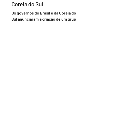
Coreia do Sul
Os governos do Brasil e da Coreia do
Sul anunciaram a criação de um grupo
de trabalho com o objetivo de avançar
nas negociações entre o país asiático e
o Mercosul. O bloco econômico formado
por Brasil, Argentina, Paraguai e
Uruguai, além de outros países
associados. “Decidimos criar um grupo
de trabalho que vai identificar
sensibilidades dos dois lados e evitar
que elas sejam um empecilho para a
retomada das negociações de um
acordo do Mercosul com a Coreia”,
disse o presiden
MDB decide não entrar na
corrida presidencial