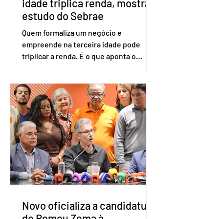
idade triplica renda, mostra
estudo do Sebrae
Quem formaliza um negócio e
empreende na terceira idade pode
triplicar a renda. É o que aponta o
estudo Empreendedorismo Sênior Sob
a Ótica da Pesquisa Nacional por
Amostra de Domicílio (PNAD Contínua),
do Serviço Brasileiro de Apoio às Micro
e Pequenas Empresas (Sebrae),
realizado a partir de dados do Instituto
Brasileiro de Geografia e Estatística
(IBGE). O estudo do Sebrae mostra que,
no quarto trimestre de 2025, os
empreendedores 60+ formalizados
atingiram o maior rendime
Novo oficializa a candidatura
de Romeu Zema à