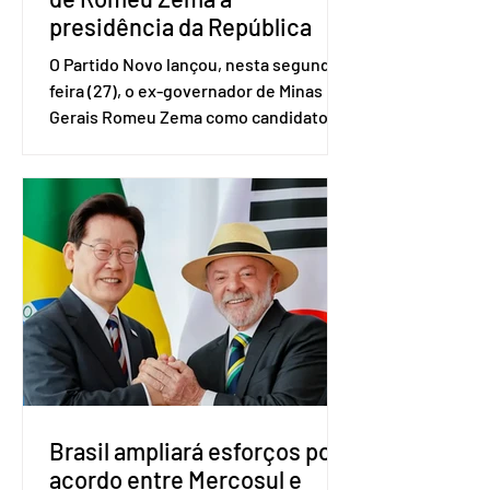
presidência da República
O Partido Novo lançou, nesta segunda-
feira (27), o ex-governador de Minas
Gerais Romeu Zema como candidato à
presidência da República. A convenção
nacional do partido foi realizada em
Brasília. O Novo ainda não definiu quem
vai compor a chapa como candidato a
vice-presidente. A convenção contou
com a presença do presidente nacional
do partido, Eduardo Ribeiro, e do
senador Eduardo Girão, filiado ao Novo
desde fevereiro de 2023. Formado em
administração de empresas pela
Fundaç
Brasil ampliará esforços por
acordo entre Mercosul e