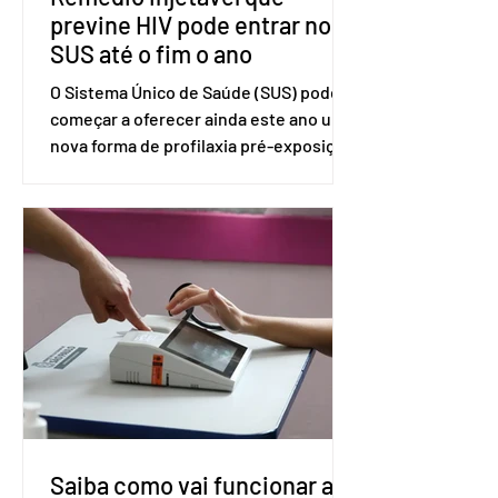
previne HIV pode entrar no
SUS até o fim o ano
O Sistema Único de Saúde (SUS) pode
começar a oferecer ainda este ano uma
nova forma de profilaxia pré-exposição
(PreP), aplicada por injeção, para a
prevenção do HIV. Trata-se do
medicamento carbotegravir, que
impede a replicação do vírus de forma
prolongada e pode ser tomado a cada
dois meses. O pedido de inclusão vai
ser encaminhado pelo Ministério da
Saúde à Comissão Nacional de
Incorporação de Novas Tecnologias no
SUS (Conitec) na semana que vem. A
Conitec é um colegiado
Saiba como vai funcionar a