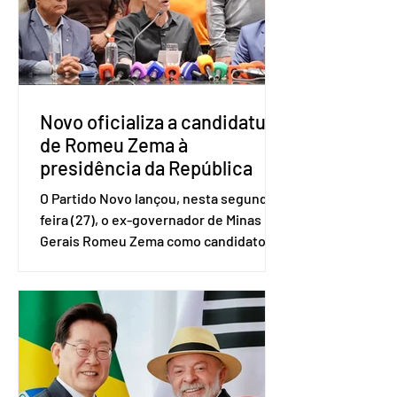
(IBGE). O estudo do Sebrae mostra que,
no quarto trimestre de 2025, os
empreendedores 60+ formalizados
atingiram o maior rendime
Novo oficializa a candidatura
de Romeu Zema à
presidência da República
O Partido Novo lançou, nesta segunda-
feira (27), o ex-governador de Minas
Gerais Romeu Zema como candidato à
presidência da República. A convenção
nacional do partido foi realizada em
Brasília. O Novo ainda não definiu quem
vai compor a chapa como candidato a
vice-presidente. A convenção contou
com a presença do presidente nacional
do partido, Eduardo Ribeiro, e do