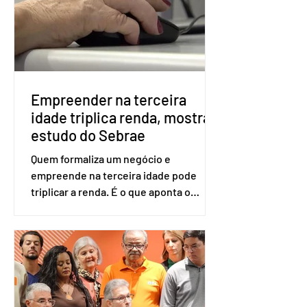
realizado esse cadastro. Neste caso,
será exigido o documento de
identificação para acesso à urna
eletrônica. Se a urna eletrônica não
reconh
Empreender na terceira
idade triplica renda, mostra
estudo do Sebrae
Quem formaliza um negócio e
empreende na terceira idade pode
triplicar a renda. É o que aponta o
estudo Empreendedorismo Sênior Sob
a Ótica da Pesquisa Nacional por
Amostra de Domicílio (PNAD Contínua),
do Serviço Brasileiro de Apoio às Micro
e Pequenas Empresas (Sebrae),
realizado a partir de dados do Instituto
Brasileiro de Geografia e Estatística