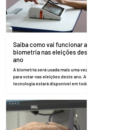
ser encaminhado pelo Ministério da
Saúde à Comissão Nacional de
Incorporação de Novas Tecnologias no
SUS (Conitec) na semana que vem. A
Conitec é um colegiado
Saiba como vai funcionar a
biometria nas eleições deste
ano
A biometria será usada mais uma vez
para votar nas eleições deste ano. A
tecnologia estará disponível em todas
as seções eleitorais do país para evitar
fraudes e garantir a lisura do pleito.
Apesar da requisição, a biometria não é
obrigatória para exercer o direito ao
voto. Se o título estiver regular, o
eleitor pode votar mesmo sem ter