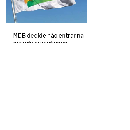
que elas sejam um empecilho para a
retomada das negociações de um
acordo do Mercosul com a Coreia”,
disse o presiden
MDB decide não entrar na
corrida presidencial
O Movimento Democrático Brasileiro
(MDB) decidiu não lançar candidato à
Presidência da República ou mesmo
firmar coligações nacionais para as
eleições deste ano. A decisão foi
formalizada em convenção nacional
nesta segunda-feira (27). O partido
decidiu liberar seus diretórios
estaduais para a formação de alianças
no âmbito local. A ideia, segundo o
partido, é focar na eleição de
governadores e deputados estaduais,