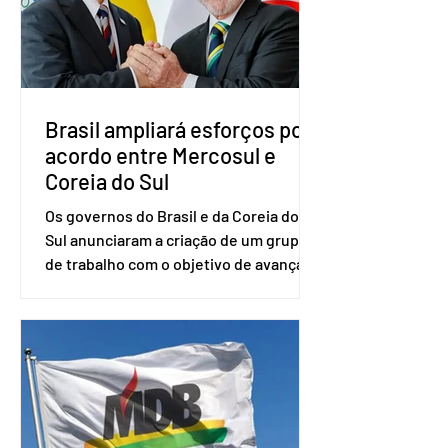
senador Eduardo Girão, filiado ao Novo
desde fevereiro de 2023. Formado em
administração de empresas pela
Fundaç
Brasil ampliará esforços por
acordo entre Mercosul e
Coreia do Sul
Os governos do Brasil e da Coreia do
Sul anunciaram a criação de um grupo
de trabalho com o objetivo de avançar
nas negociações entre o país asiático e
o Mercosul. O bloco econômico formado
por Brasil, Argentina, Paraguai e
Uruguai, além de outros países
associados. “Decidimos criar um grupo
de trabalho que vai identificar
sensibilidades dos dois lados e evitar