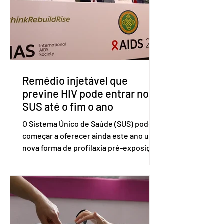
divulgada pelo Ministério das Relações
Exteriores, o Brasil considera que as
tarifas são injustificadas e
incompatíveis com as obrigações
assumidas pelos Estados Unid
Remédio injetável que
previne HIV pode entrar no
SUS até o fim o ano
O Sistema Único de Saúde (SUS) pode
começar a oferecer ainda este ano uma
nova forma de profilaxia pré-exposição
(PreP), aplicada por injeção, para a
prevenção do HIV. Trata-se do
medicamento carbotegravir, que
impede a replicação do vírus de forma
prolongada e pode ser tomado a cada
dois meses. O pedido de inclusão vai