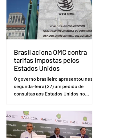
Brasil aciona OMC contra
tarifas impostas pelos
Estados Unidos
O governo brasileiro apresentou nesta
segunda-feira (27) um pedido de
consultas aos Estados Unidos no
sistema de solução de controvérsias da
Organização Mundial do Comércio
(OMC), contestando duas medidas
tarifárias adotadas pelo país norte-
americano com base na Seção 301 da
Lei de Comércio de 1974. Segundo nota