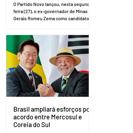
O Partido Novo lançou, nesta segunda-
feira (27), o ex-governador de Minas
Gerais Romeu Zema como candidato à
presidência da República. A convenção
nacional do partido foi realizada em
Brasília. O Novo ainda não definiu quem
vai compor a chapa como candidato a
vice-presidente. A convenção contou
com a presença do presidente nacional
do partido, Eduardo Ribeiro, e do
senador Eduardo Girão, filiado ao Novo
desde fevereiro de 2023. Formado em
administração de empresas pela
Fundaç
Brasil ampliará esforços por
acordo entre Mercosul e
Coreia do Sul