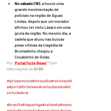
No sábado (19)
, a houve uma 
grande movimentação de 
policiais na região de Águas 
Lindas, depois que um morador 
afirmou ter visto Lázaro em uma 
gruta da região. No mesmo dia, a 
cadela que atuou nas buscas 
pelas vítimas da tragédia de 
Brumadinho chegou a 
Cocalzinho de Goiás.
Por: 
Portal Forte News
*
*Com 
informações do 
G1 GO
#girodarevista
#teveunika
#revistaunik
a
#portalfortenews
#carlosdaunika
#di
stritofederal
#brasília
#taguatinga
#ceilandia
#sama
mbaia
#brazlandia
#aguasclaras
#vicen