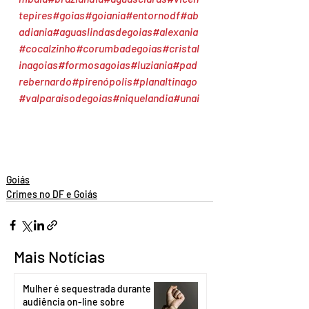
tepires
#goias
#goiania
#entornodf
#ab
adiania
#aguaslindasdegoias
#alexania
#cocalzinho
#corumbadegoias
#cristal
inagoias
#formosagoias
#luziania
#pad
rebernardo
#pirenópolis
#planaltinago
#valparaisodegoias
#niquelandia
#unai
Goiás
Crimes no DF e Goiás
Mais Notícias
Mulher é sequestrada durante
audiência on-line sobre