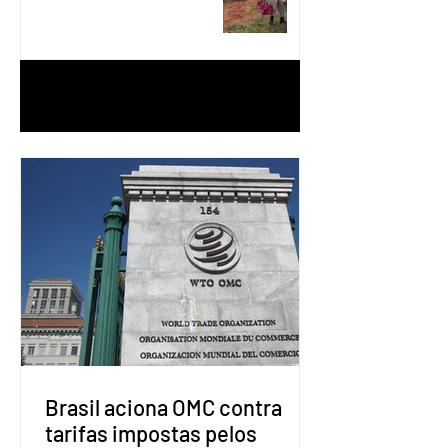
Águas Lindas
1
/
90
Brasil aciona OMC contra
tarifas impostas pelos