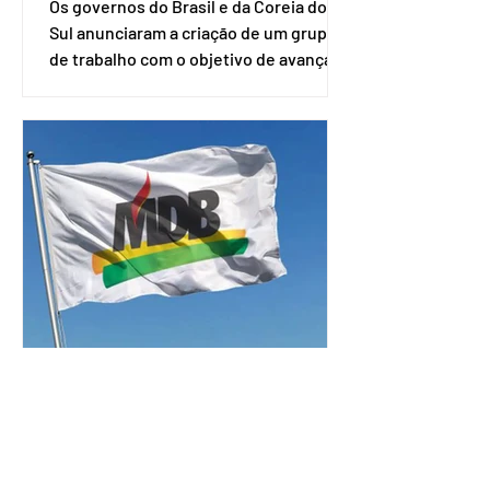
Os governos do Brasil e da Coreia do
Sul anunciaram a criação de um grupo
de trabalho com o objetivo de avançar
nas negociações entre o país asiático e
o Mercosul. O bloco econômico formado
por Brasil, Argentina, Paraguai e
Uruguai, além de outros países
associados. “Decidimos criar um grupo
de trabalho que vai identificar
sensibilidades dos dois lados e evitar
que elas sejam um empecilho para a
retomada das negociações de um
acordo do Mercosul com a Coreia”,
disse o presiden
MDB decide não entrar na
corrida presidencial
O Movimento Democrático Brasileiro
(MDB) decidiu não lançar candidato à