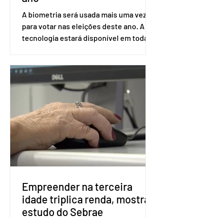
A biometria será usada mais uma vez
para votar nas eleições deste ano. A
tecnologia estará disponível em todas
as seções eleitorais do país para evitar
fraudes e garantir a lisura do pleito.
Apesar da requisição, a biometria não é
obrigatória para exercer o direito ao
voto. Se o título estiver regular, o
eleitor pode votar mesmo sem ter
realizado esse cadastro. Neste caso,
será exigido o documento de
identificação para acesso à urna
eletrônica. Se a urna eletrônica não
reconh
Empreender na terceira
idade triplica renda, mostra
estudo do Sebrae