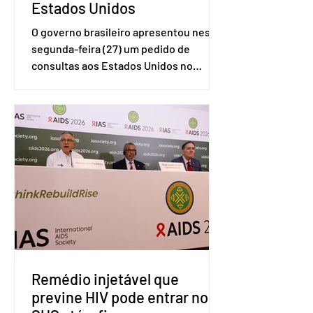
Estados Unidos
O governo brasileiro apresentou nesta
segunda-feira (27) um pedido de
consultas aos Estados Unidos no
sistema de solução de controvérsias da
Organização Mundial do Comércio
(OMC), contestando duas medidas
tarifárias adotadas pelo país norte-
americano com base na Seção 301 da
Lei de Comércio de 1974. Segundo nota
divulgada pelo Ministério das Relações
Exteriores, o Brasil considera que as
tarifas são injustificadas e
incompatíveis com as obrigações
assumidas pelos Estados Unid
Remédio injetável que
previne HIV pode entrar no