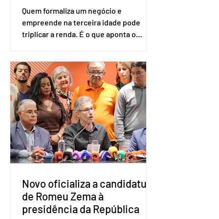
Quem formaliza um negócio e
empreende na terceira idade pode
triplicar a renda. É o que aponta o
estudo Empreendedorismo Sênior Sob
a Ótica da Pesquisa Nacional por
Amostra de Domicílio (PNAD Contínua),
do Serviço Brasileiro de Apoio às Micro
e Pequenas Empresas (Sebrae),
realizado a partir de dados do Instituto
Brasileiro de Geografia e Estatística
(IBGE). O estudo do Sebrae mostra que,
no quarto trimestre de 2025, os
empreendedores 60+ formalizados
atingiram o maior rendime
Novo oficializa a candidatura
de Romeu Zema à
presidência da República