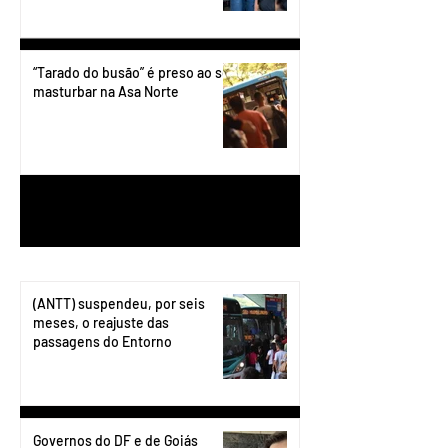
“Tarado do busão” é preso ao se
masturbar na Asa Norte
1
/
199
(ANTT) suspendeu, por seis
meses, o reajuste das
passagens do Entorno
Governos do DF e de Goiás