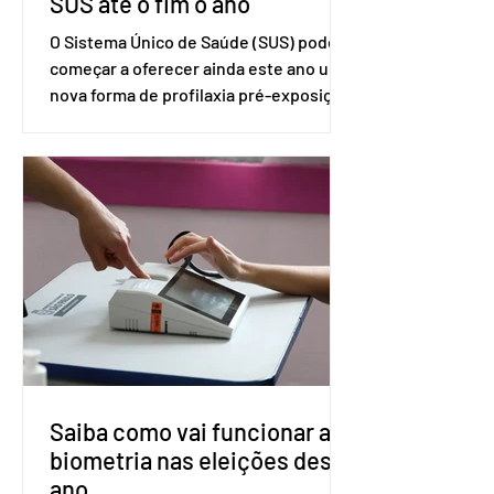
SUS até o fim o ano
O Sistema Único de Saúde (SUS) pode
começar a oferecer ainda este ano uma
nova forma de profilaxia pré-exposição
(PreP), aplicada por injeção, para a
prevenção do HIV. Trata-se do
medicamento carbotegravir, que
impede a replicação do vírus de forma
prolongada e pode ser tomado a cada
dois meses. O pedido de inclusão vai
ser encaminhado pelo Ministério da
Saúde à Comissão Nacional de
Incorporação de Novas Tecnologias no
SUS (Conitec) na semana que vem. A
Conitec é um colegiado
Saiba como vai funcionar a
biometria nas eleições deste
ano