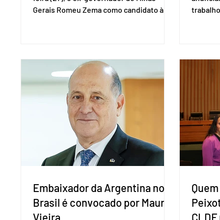
Gerais Romeu Zema como candidato à
trabalho
presidência da República. A convenção
negociaç
nacional do partido foi realizada em
Mercosu
Brasília. O Novo ainda não definiu quem
por Bras
vai compor a chapa como candidato a
além de
vice-presidente. A convenção contou
“Decidim
com a presença do presidente nacional
que vai 
do partido, Eduardo Ribeiro, e do senador
dois lad
Eduardo Girão, filiado ao Novo desde
empecil
fevereiro de 2023. Formado em
negocia
administração de empresas pela Fundaç
com a Co
Embaixador da Argentina no
Quem 
Brasil é convocado por Mauro
Peixo
Vieira
CLDF 