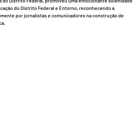
va do Distrito Federal, promoveu uma emocionante solenidade 
ação do Distrito Federal e Entorno, reconhecendo a 
amente por jornalistas e comunicadores na construção de 
ca.