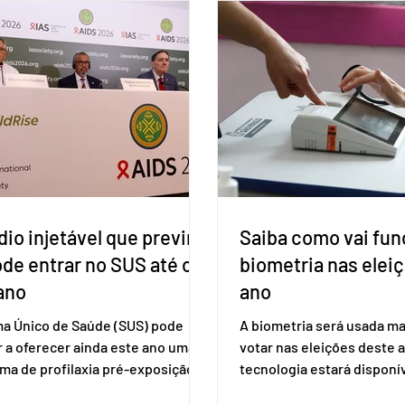
io injetável que previne
Saiba como vai fun
ode entrar no SUS até o
biometria nas elei
ano
ano
ma Único de Saúde (SUS) pode
A biometria será usada ma
 a oferecer ainda este ano uma
votar nas eleições deste a
ma de profilaxia pré-exposição
tecnologia estará disponí
aplicada por injeção, para a
seções eleitorais do país 