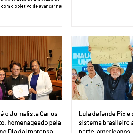
firmar coligações nacionai
 com o objetivo de avançar nas
eleições deste ano. A deci
ões entre o país asiático e o
formalizada em convenção
l. O bloco econômico formado
segunda-feira (27). O part
il, Argentina, Paraguai e Uruguai,
liberar seus diretórios es
 outros países associados.
formação de alianças no âm
os criar um grupo de trabalho
ideia, segundo o partido, é
identificar sensibilidades dos
eleição de governadores 
os e evitar que elas sejam um
estaduais, além de fortal
ho para a retomada das
no Congresso Nacional, 
ções de um acordo do Mercosul
reia”, disse o presiden
é o Jornalista Carlos
Lula defende Pix e 
to, homenageado pela
sistema brasileiro
no Dia da Imprensa
norte-americanos