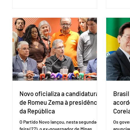
Organização Mundial do Comércio (OMC),
prevençã
contestando duas medidas tarifárias
medicam
adotadas pelo país norte-americano com
a replic
base na Seção 301 da Lei de Comércio de
e pode 
1974. Segundo nota divulgada pelo
pedido 
Ministério das Relações Exteriores, o
pelo Mi
Brasil considera que as tarifas são
Naciona
injustificadas e incompatíveis com as
Tecnolo
obrigações assumidas pelos Estados
que vem
Unid
Novo oficializa a candidatura
Brasil
de Romeu Zema à presidência
acord
da República
Coreia
O Partido Novo lançou, nesta segunda-
Os gover
feira (27), o ex-governador de Minas
anuncia