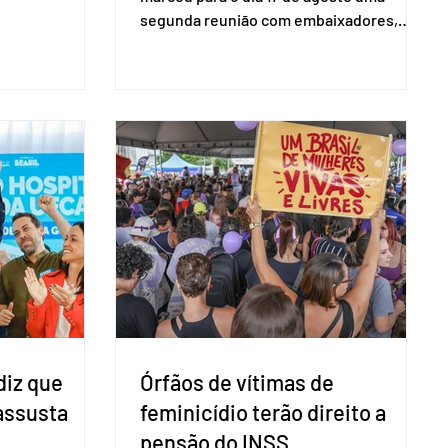
s para as
segunda reunião com embaixadores,
são foi
representantes diplomáticos e
 nacional nesta
organismos internacionais, a fim de
ido decidiu
explicar o funcionamento da urna
taduais para a
eletrônica brasileira, bem como do
bito local. A
sistema eleitoral do país. Segundo o
 focar na
tribunal, o encontro ocorrerá na sede do
e deputados
TSE e dará continuidade às ações de
ecer a bancada
transparência voltadas à comunidade
com senad
internacional. Nela, o presidente da
Corte, ministro Kássio Nunes Marques,
voltará a explic
diz que
Órfãos de vítimas de
 assusta
feminicídio terão direito a
pensão do INSS