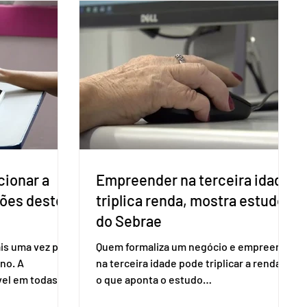
cionar a
Empreender na terceira idade
ções deste
triplica renda, mostra estudo
do Sebrae
is uma vez para
Quem formaliza um negócio e empreende
no. A
na terceira idade pode triplicar a renda. É
vel em todas as
o que aponta o estudo
para evitar
Empreendedorismo Sênior Sob a Ótica da