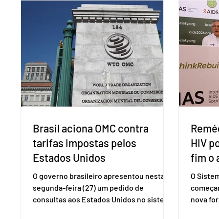
Brasil aciona OMC contra
Reméd
tarifas impostas pelos
HIV p
Estados Unidos
fim o 
O governo brasileiro apresentou nesta
O Siste
segunda-feira (27) um pedido de
começar
consultas aos Estados Unidos no sistema
nova for
de solução de controvérsias da
(PreP), 