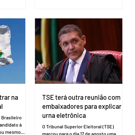
do pleito.
Pesquisa Nacional por Amostra de
ometria não é
Domicílio (PNAD Contínua), do Serviço
direito ao voto.
Brasileiro de Apoio às Micro e Pequenas
, o eleitor pode
Empresas (Sebrae), realizado a partir de
izado esse
dados do Instituto Brasileiro de
 exigido o
Geografia e Estatística (IBGE). O estudo
ão para acesso
do Sebrae mostra que, no quarto
a eletrônica
trimestre de 2025, os empreendedores
60+ formalizados atingiram o maior
rendime
rar na
TSE terá outra reunião com
l
embaixadores para explicar
urna eletrônica
Brasileiro
candidato à
O Tribunal Superior Eleitoral (TSE)
a ou mesmo
marcou para o dia 17 de agosto uma