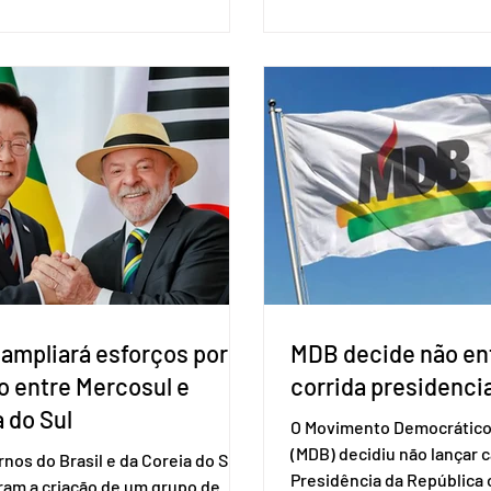
o do HIV. Trata-se do
fraudes e garantir a lisura 
ento carbotegravir, que impede
Apesar da requisição, a bi
ação do vírus de forma prolongada
obrigatória para exercer o 
ser tomado a cada dois meses. O
Se o título estiver regular
de inclusão vai ser encaminhado
votar mesmo sem ter real
nistério da Saúde à Comissão
cadastro. Neste caso, será
l de Incorporação de Novas
documento de identificaç
gias no SUS (Conitec) na semana
à urna eletrônica. Se a urn
. A Conitec é um colegiado
não reconh
 ampliará esforços por
MDB decide não ent
o entre Mercosul e
corrida presidencia
 do Sul
O Movimento Democrático 
(MDB) decidiu não lançar 
nos do Brasil e da Coreia do Sul
Presidência da Repúblic
ram a criação de um grupo de