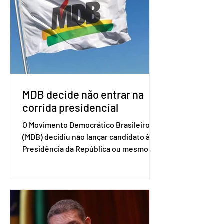
associados. “Decidimos criar um grupo
de trabalho que vai identificar
sensibilidades dos dois lados e evitar
que elas sejam um empecilho para a
retomada das negociações de um
acordo do Mercosul com a Coreia”,
disse o presiden
MDB decide não entrar na
corrida presidencial
O Movimento Democrático Brasileiro
(MDB) decidiu não lançar candidato à
Presidência da República ou mesmo
firmar coligações nacionais para as
eleições deste ano. A decisão foi
formalizada em convenção nacional
nesta segunda-feira (27). O partido
decidiu liberar seus diretórios
estaduais para a formação de alianças