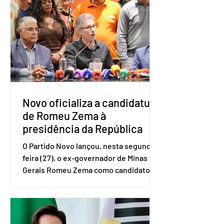
e Pequenas Empresas (Sebrae),
realizado a partir de dados do Instituto
Brasileiro de Geografia e Estatística
(IBGE). O estudo do Sebrae mostra que,
no quarto trimestre de 2025, os
empreendedores 60+ formalizados
atingiram o maior rendime
Novo oficializa a candidatura
de Romeu Zema à
presidência da República
O Partido Novo lançou, nesta segunda-
feira (27), o ex-governador de Minas
Gerais Romeu Zema como candidato à
presidência da República. A convenção
nacional do partido foi realizada em
Brasília. O Novo ainda não definiu quem
vai compor a chapa como candidato a