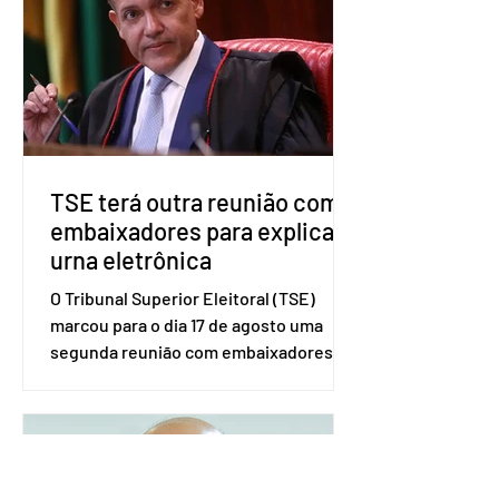
no âmbito local. A ideia, segundo o
partido, é focar na eleição de
governadores e deputados estaduais,
além de fortalecer a bancada no
Congresso Nacional, com senad
TSE terá outra reunião com
embaixadores para explicar
urna eletrônica
O Tribunal Superior Eleitoral (TSE)
marcou para o dia 17 de agosto uma
segunda reunião com embaixadores,
representantes diplomáticos e
organismos internacionais, a fim de
explicar o funcionamento da urna
eletrônica brasileira, bem como do
sistema eleitoral do país. Segundo o