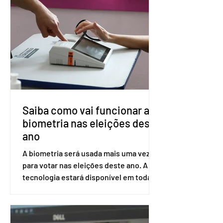
impede a replicação do vírus de forma
prolongada e pode ser tomado a cada
dois meses. O pedido de inclusão vai
ser encaminhado pelo Ministério da
Saúde à Comissão Nacional de
Incorporação de Novas Tecnologias no
SUS (Conitec) na semana que vem. A
Conitec é um colegiado
Saiba como vai funcionar a
biometria nas eleições deste
ano
A biometria será usada mais uma vez
para votar nas eleições deste ano. A
tecnologia estará disponível em todas
as seções eleitorais do país para evitar
fraudes e garantir a lisura do pleito.
Apesar da requisição, a biometria não é