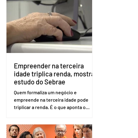
obrigatória para exercer o direito ao
voto. Se o título estiver regular, o
eleitor pode votar mesmo sem ter
realizado esse cadastro. Neste caso,
será exigido o documento de
identificação para acesso à urna
eletrônica. Se a urna eletrônica não
reconh
Empreender na terceira
idade triplica renda, mostra
estudo do Sebrae
Quem formaliza um negócio e
empreende na terceira idade pode
triplicar a renda. É o que aponta o
estudo Empreendedorismo Sênior Sob
a Ótica da Pesquisa Nacional por
Amostra de Domicílio (PNAD Contínua),
do Serviço Brasileiro de Apoio às Micro