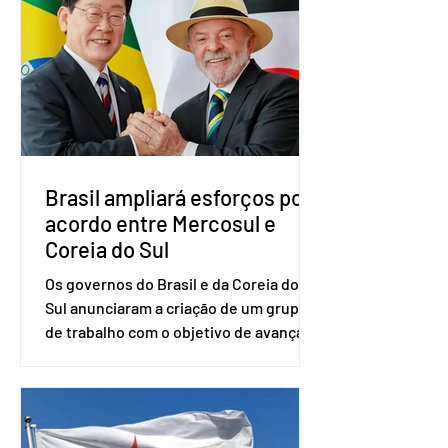
vice-presidente. A convenção contou
com a presença do presidente nacional
do partido, Eduardo Ribeiro, e do
senador Eduardo Girão, filiado ao Novo
desde fevereiro de 2023. Formado em
administração de empresas pela
Fundaç
Brasil ampliará esforços por
acordo entre Mercosul e
Coreia do Sul
Os governos do Brasil e da Coreia do
Sul anunciaram a criação de um grupo
de trabalho com o objetivo de avançar
nas negociações entre o país asiático e
o Mercosul. O bloco econômico formado
por Brasil, Argentina, Paraguai e
Uruguai, além de outros países