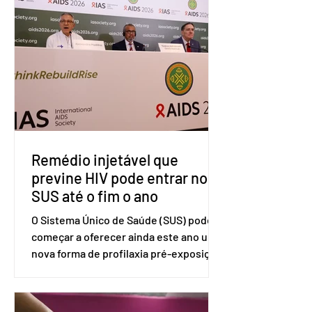
tarifárias adotadas pelo país norte-
americano com base na Seção 301 da
Lei de Comércio de 1974. Segundo nota
divulgada pelo Ministério das Relações
Exteriores, o Brasil considera que as
tarifas são injustificadas e
incompatíveis com as obrigações
assumidas pelos Estados Unid
Remédio injetável que
previne HIV pode entrar no
SUS até o fim o ano
O Sistema Único de Saúde (SUS) pode
começar a oferecer ainda este ano uma
nova forma de profilaxia pré-exposição
(PreP), aplicada por injeção, para a
prevenção do HIV. Trata-se do
medicamento carbotegravir, que