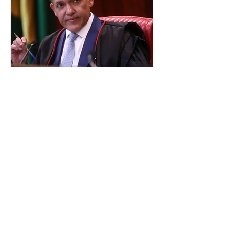
no âmbito local. A ideia, segundo o
partido, é focar na eleição de
governadores e deputados estaduais,
além de fortalecer a bancada no
Congresso Nacional, com senad
TSE terá outra reunião com
embaixadores para explicar
urna eletrônica
O Tribunal Superior Eleitoral (TSE)
marcou para o dia 17 de agosto uma
segunda reunião com embaixadores,
representantes diplomáticos e
organismos internacionais, a fim de
explicar o funcionamento da urna
eletrônica brasileira, bem como do
sistema eleitoral do país. Segundo o