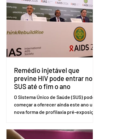
tarifárias adotadas pelo país norte-
americano com base na Seção 301 da
Lei de Comércio de 1974. Segundo nota
divulgada pelo Ministério das Relações
Exteriores, o Brasil considera que as
tarifas são injustificadas e
incompatíveis com as obrigações
assumidas pelos Estados Unid
Remédio injetável que
previne HIV pode entrar no
SUS até o fim o ano
O Sistema Único de Saúde (SUS) pode
começar a oferecer ainda este ano uma
nova forma de profilaxia pré-exposição
(PreP), aplicada por injeção, para a
prevenção do HIV. Trata-se do
medicamento carbotegravir, que