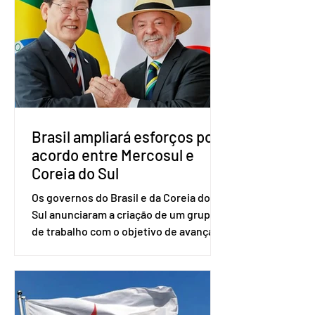
vice-presidente. A convenção contou
com a presença do presidente nacional
do partido, Eduardo Ribeiro, e do
senador Eduardo Girão, filiado ao Novo
desde fevereiro de 2023. Formado em
administração de empresas pela
Fundaç
Brasil ampliará esforços por
acordo entre Mercosul e
Coreia do Sul
Os governos do Brasil e da Coreia do
Sul anunciaram a criação de um grupo
de trabalho com o objetivo de avançar
nas negociações entre o país asiático e
o Mercosul. O bloco econômico formado
por Brasil, Argentina, Paraguai e
Uruguai, além de outros países