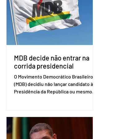
associados. “Decidimos criar um grupo
de trabalho que vai identificar
sensibilidades dos dois lados e evitar
que elas sejam um empecilho para a
retomada das negociações de um
acordo do Mercosul com a Coreia”,
disse o presiden
MDB decide não entrar na
corrida presidencial
O Movimento Democrático Brasileiro
(MDB) decidiu não lançar candidato à
Presidência da República ou mesmo
firmar coligações nacionais para as
eleições deste ano. A decisão foi
formalizada em convenção nacional
nesta segunda-feira (27). O partido
decidiu liberar seus diretórios
estaduais para a formação de alianças