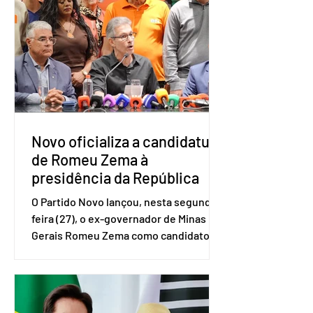
e Pequenas Empresas (Sebrae),
realizado a partir de dados do Instituto
Brasileiro de Geografia e Estatística
(IBGE). O estudo do Sebrae mostra que,
no quarto trimestre de 2025, os
empreendedores 60+ formalizados
atingiram o maior rendime
Novo oficializa a candidatura
de Romeu Zema à
presidência da República
O Partido Novo lançou, nesta segunda-
feira (27), o ex-governador de Minas
Gerais Romeu Zema como candidato à
presidência da República. A convenção
nacional do partido foi realizada em
Brasília. O Novo ainda não definiu quem
vai compor a chapa como candidato a