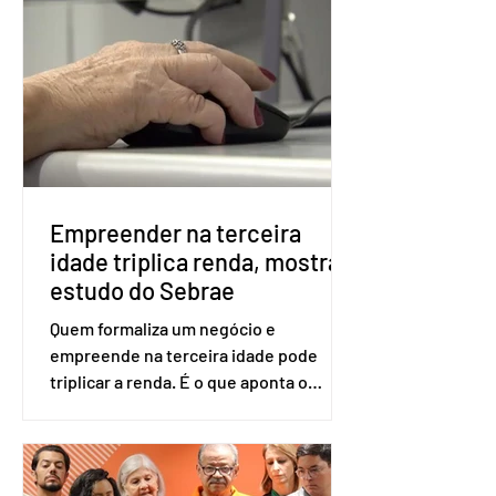
obrigatória para exercer o direito ao
voto. Se o título estiver regular, o
eleitor pode votar mesmo sem ter
realizado esse cadastro. Neste caso,
será exigido o documento de
identificação para acesso à urna
eletrônica. Se a urna eletrônica não
reconh
Empreender na terceira
idade triplica renda, mostra
estudo do Sebrae
Quem formaliza um negócio e
empreende na terceira idade pode
triplicar a renda. É o que aponta o
estudo Empreendedorismo Sênior Sob
a Ótica da Pesquisa Nacional por
Amostra de Domicílio (PNAD Contínua),
do Serviço Brasileiro de Apoio às Micro