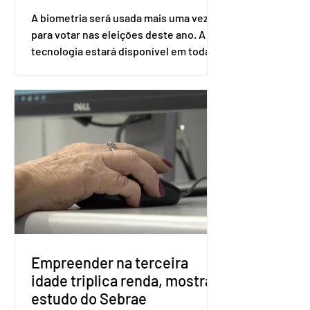
A biometria será usada mais uma vez
para votar nas eleições deste ano. A
tecnologia estará disponível em todas
as seções eleitorais do país para evitar
fraudes e garantir a lisura do pleito.
Apesar da requisição, a biometria não é
obrigatória para exercer o direito ao
voto. Se o título estiver regular, o
eleitor pode votar mesmo sem ter
realizado esse cadastro. Neste caso,
será exigido o documento de
identificação para acesso à urna
eletrônica. Se a urna eletrônica não
reconh
Empreender na terceira
idade triplica renda, mostra
estudo do Sebrae