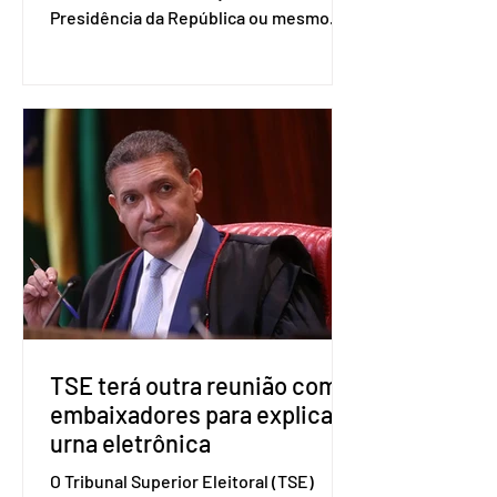
Presidência da República ou mesmo
firmar coligações nacionais para as
eleições deste ano. A decisão foi
formalizada em convenção nacional
nesta segunda-feira (27). O partido
decidiu liberar seus diretórios
estaduais para a formação de alianças
no âmbito local. A ideia, segundo o
partido, é focar na eleição de
governadores e deputados estaduais,
além de fortalecer a bancada no
Congresso Nacional, com senad
TSE terá outra reunião com
embaixadores para explicar
urna eletrônica
O Tribunal Superior Eleitoral (TSE)