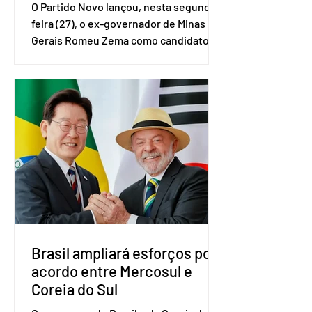
O Partido Novo lançou, nesta segunda-
feira (27), o ex-governador de Minas
Gerais Romeu Zema como candidato à
presidência da República. A convenção
nacional do partido foi realizada em
Brasília. O Novo ainda não definiu quem
vai compor a chapa como candidato a
vice-presidente. A convenção contou
com a presença do presidente nacional
do partido, Eduardo Ribeiro, e do
senador Eduardo Girão, filiado ao Novo
desde fevereiro de 2023. Formado em
administração de empresas pela
Fundaç
Brasil ampliará esforços por
acordo entre Mercosul e
Coreia do Sul