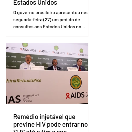
Estados Unidos
O governo brasileiro apresentou nesta
segunda-feira (27) um pedido de
consultas aos Estados Unidos no
sistema de solução de controvérsias da
Organização Mundial do Comércio
(OMC), contestando duas medidas
tarifárias adotadas pelo país norte-
americano com base na Seção 301 da
Lei de Comércio de 1974. Segundo nota
divulgada pelo Ministério das Relações
Exteriores, o Brasil considera que as
tarifas são injustificadas e
incompatíveis com as obrigações
assumidas pelos Estados Unid
Remédio injetável que
previne HIV pode entrar no
SUS até o fim o ano