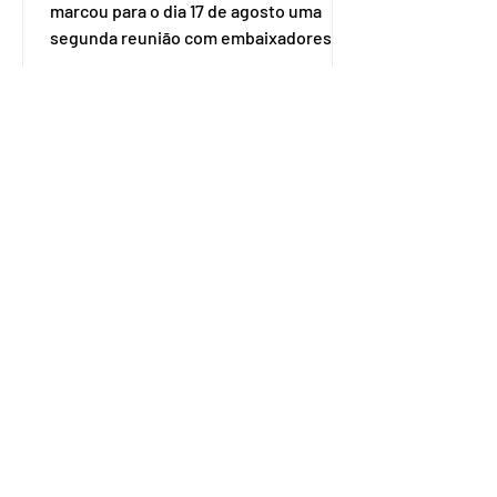
marcou para o dia 17 de agosto uma
segunda reunião com embaixadores,
representantes diplomáticos e
organismos internacionais, a fim de
explicar o funcionamento da urna
eletrônica brasileira, bem como do
sistema eleitoral do país. Segundo o
tribunal, o encontro ocorrerá na sede
do TSE e dará continuidade às ações de
transparência voltadas à comunidade
internacional. Nela, o presidente da
Corte, ministro Kássio Nunes Marques,
voltará a explic
Embaixador da Argentina no
Brasil é convocado por
Mauro Vieira
O ministro das Relações Exteriores,