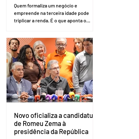
Quem formaliza um negócio e
empreende na terceira idade pode
triplicar a renda. É o que aponta o
estudo Empreendedorismo Sênior Sob
a Ótica da Pesquisa Nacional por
Amostra de Domicílio (PNAD Contínua),
do Serviço Brasileiro de Apoio às Micro
e Pequenas Empresas (Sebrae),
realizado a partir de dados do Instituto
Brasileiro de Geografia e Estatística
(IBGE). O estudo do Sebrae mostra que,
no quarto trimestre de 2025, os
empreendedores 60+ formalizados
atingiram o maior rendime
Novo oficializa a candidatura
de Romeu Zema à
presidência da República