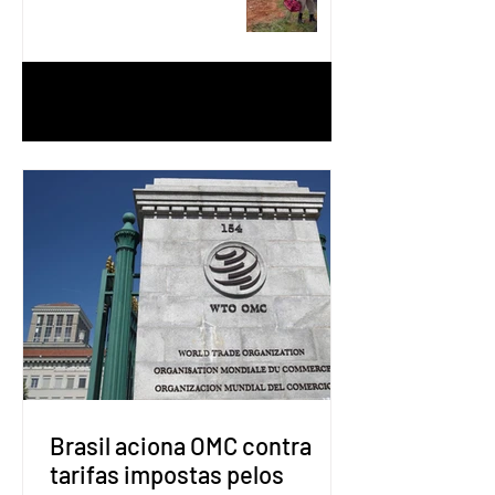
Águas Lindas
1
/
90
Brasil aciona OMC contra
tarifas impostas pelos