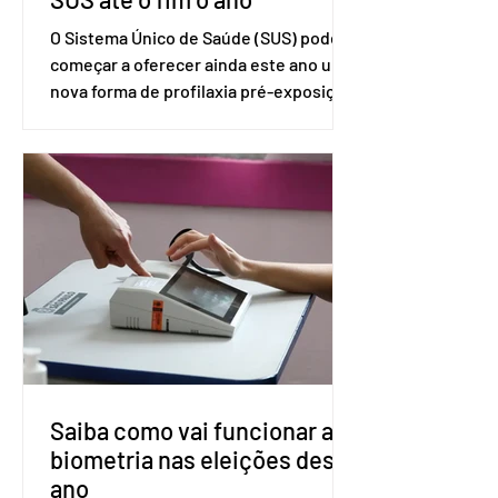
O Sistema Único de Saúde (SUS) pode
começar a oferecer ainda este ano uma
nova forma de profilaxia pré-exposição
(PreP), aplicada por injeção, para a
prevenção do HIV. Trata-se do
medicamento carbotegravir, que
impede a replicação do vírus de forma
prolongada e pode ser tomado a cada
dois meses. O pedido de inclusão vai
ser encaminhado pelo Ministério da
Saúde à Comissão Nacional de
Incorporação de Novas Tecnologias no
SUS (Conitec) na semana que vem. A
Conitec é um colegiado
Saiba como vai funcionar a
biometria nas eleições deste
ano