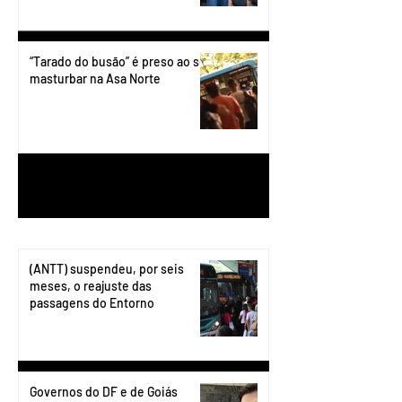
“Tarado do busão” é preso ao se
masturbar na Asa Norte
1
/
199
(ANTT) suspendeu, por seis
meses, o reajuste das
passagens do Entorno
Governos do DF e de Goiás