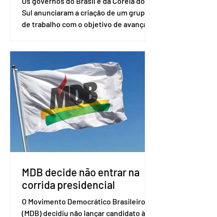
Os governos do Brasil e da Coreia do
Sul anunciaram a criação de um grupo
de trabalho com o objetivo de avançar
nas negociações entre o país asiático e
o Mercosul. O bloco econômico formado
por Brasil, Argentina, Paraguai e
Uruguai, além de outros países
associados. “Decidimos criar um grupo
de trabalho que vai identificar
sensibilidades dos dois lados e evitar
que elas sejam um empecilho para a
retomada das negociações de um
acordo do Mercosul com a Coreia”,
disse o presiden
MDB decide não entrar na
corrida presidencial
O Movimento Democrático Brasileiro
(MDB) decidiu não lançar candidato à