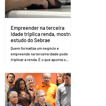
será exigido o documento de
identificação para acesso à urna
eletrônica. Se a urna eletrônica não
reconh
Empreender na terceira
idade triplica renda, mostra
estudo do Sebrae
Quem formaliza um negócio e
empreende na terceira idade pode
triplicar a renda. É o que aponta o
estudo Empreendedorismo Sênior Sob
a Ótica da Pesquisa Nacional por
Amostra de Domicílio (PNAD Contínua),
do Serviço Brasileiro de Apoio às Micro
e Pequenas Empresas (Sebrae),
realizado a partir de dados do Instituto
Brasileiro de Geografia e Estatística
(IBGE). O estudo do Sebrae mostra que,