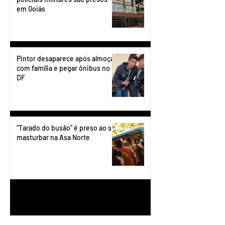
em Goiás
Pintor desaparece após almoçar
com família e pegar ônibus no
DF
“Tarado do busão” é preso ao se
masturbar na Asa Norte
1
/
199