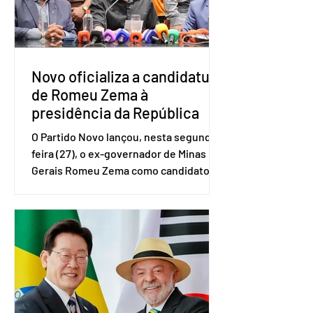
no quarto trimestre de 2025, os
empreendedores 60+ formalizados
atingiram o maior rendime
Novo oficializa a candidatura
de Romeu Zema à
presidência da República
O Partido Novo lançou, nesta segunda-
feira (27), o ex-governador de Minas
Gerais Romeu Zema como candidato à
presidência da República. A convenção
nacional do partido foi realizada em
Brasília. O Novo ainda não definiu quem
vai compor a chapa como candidato a
vice-presidente. A convenção contou
com a presença do presidente nacional
do partido, Eduardo Ribeiro, e do
senador Eduardo Girão, filiado ao Novo