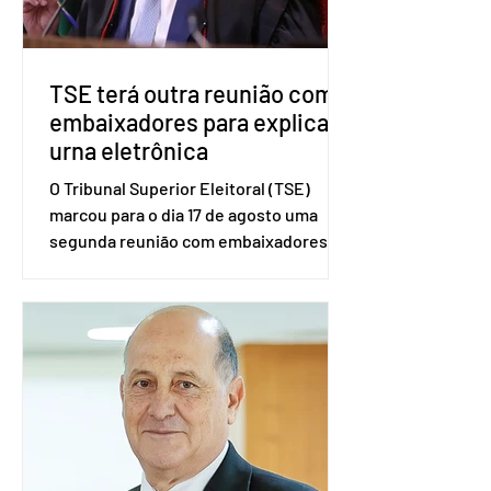
Congresso Nacional, com senad
TSE terá outra reunião com
embaixadores para explicar
urna eletrônica
O Tribunal Superior Eleitoral (TSE)
marcou para o dia 17 de agosto uma
segunda reunião com embaixadores,
representantes diplomáticos e
organismos internacionais, a fim de
explicar o funcionamento da urna
eletrônica brasileira, bem como do
sistema eleitoral do país. Segundo o
tribunal, o encontro ocorrerá na sede
do TSE e dará continuidade às ações de
transparência voltadas à comunidade
internacional. Nela, o presidente da