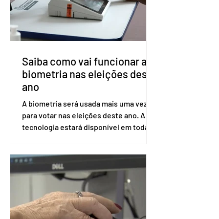
Saúde à Comissão Nacional de
Incorporação de Novas Tecnologias no
SUS (Conitec) na semana que vem. A
Conitec é um colegiado
Saiba como vai funcionar a
biometria nas eleições deste
ano
A biometria será usada mais uma vez
para votar nas eleições deste ano. A
tecnologia estará disponível em todas
as seções eleitorais do país para evitar
fraudes e garantir a lisura do pleito.
Apesar da requisição, a biometria não é
obrigatória para exercer o direito ao
voto. Se o título estiver regular, o
eleitor pode votar mesmo sem ter
realizado esse cadastro. Neste caso,