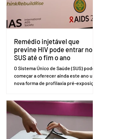
Exteriores, o Brasil considera que as
tarifas são injustificadas e
incompatíveis com as obrigações
assumidas pelos Estados Unid
Remédio injetável que
previne HIV pode entrar no
SUS até o fim o ano
O Sistema Único de Saúde (SUS) pode
começar a oferecer ainda este ano uma
nova forma de profilaxia pré-exposição
(PreP), aplicada por injeção, para a
prevenção do HIV. Trata-se do
medicamento carbotegravir, que
impede a replicação do vírus de forma
prolongada e pode ser tomado a cada
dois meses. O pedido de inclusão vai
ser encaminhado pelo Ministério da