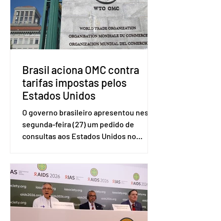
Brasil aciona OMC contra
tarifas impostas pelos
Estados Unidos
O governo brasileiro apresentou nesta
segunda-feira (27) um pedido de
consultas aos Estados Unidos no
sistema de solução de controvérsias da
Organização Mundial do Comércio
(OMC), contestando duas medidas
tarifárias adotadas pelo país norte-
americano com base na Seção 301 da
Lei de Comércio de 1974. Segundo nota
divulgada pelo Ministério das Relações