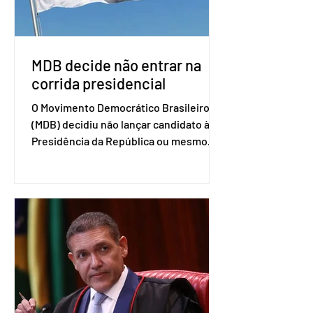
retomada das negociações de um
acordo do Mercosul com a Coreia”,
disse o presiden
MDB decide não entrar na
corrida presidencial
O Movimento Democrático Brasileiro
(MDB) decidiu não lançar candidato à
Presidência da República ou mesmo
firmar coligações nacionais para as
eleições deste ano. A decisão foi
formalizada em convenção nacional
nesta segunda-feira (27). O partido
decidiu liberar seus diretórios
estaduais para a formação de alianças
no âmbito local. A ideia, segundo o
partido, é focar na eleição de
governadores e deputados estaduais,
além de fortalecer a bancada no