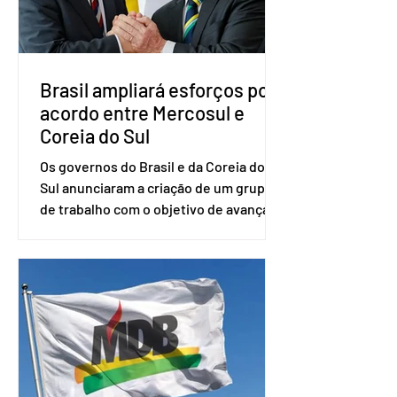
desde fevereiro de 2023. Formado em
administração de empresas pela
Fundaç
Brasil ampliará esforços por
acordo entre Mercosul e
Coreia do Sul
Os governos do Brasil e da Coreia do
Sul anunciaram a criação de um grupo
de trabalho com o objetivo de avançar
nas negociações entre o país asiático e
o Mercosul. O bloco econômico formado
por Brasil, Argentina, Paraguai e
Uruguai, além de outros países
associados. “Decidimos criar um grupo
de trabalho que vai identificar
sensibilidades dos dois lados e evitar
que elas sejam um empecilho para a