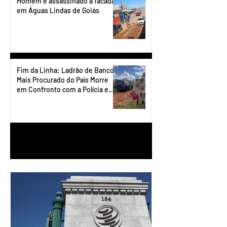
Homem é assassinado a facadas
em Águas Lindas de Goiás
Fim da Linha: Ladrão de Banco
Mais Procurado do País Morre
em Confronto com a Polícia em
Águas Lindas
1
/
90