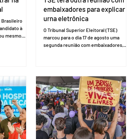
l
embaixadores para explicar
urna eletrônica
Brasileiro
candidato à
O Tribunal Superior Eleitoral (TSE)
a ou mesmo
marcou para o dia 17 de agosto uma
s para as
segunda reunião com embaixadores,
são foi
representantes diplomáticos e
 nacional nesta
organismos internacionais, a fim de
ido decidiu
explicar o funcionamento da urna
taduais para a
eletrônica brasileira, bem como do
bito local. A
sistema eleitoral do país. Segundo o
 focar na
tribunal, o encontro ocorrerá na sede do
e deputados
TSE e dará continuidade às ações de
ecer a bancada
transparência voltadas à comunidade
com senad
internacional. Nela, o presidente da
Corte, ministro Kássio Nunes Marques,
voltará a explic