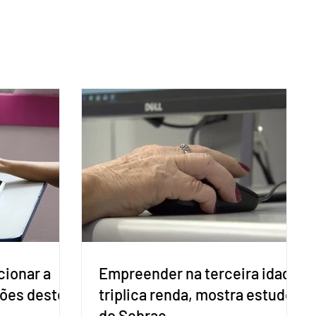
cionar a
Empreender na terceira idade
ções deste
triplica renda, mostra estudo
do Sebrae