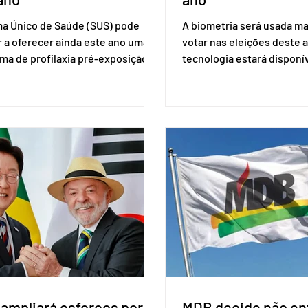
ma Único de Saúde (SUS) pode
A biometria será usada ma
 a oferecer ainda este ano uma
votar nas eleições deste a
ma de profilaxia pré-exposição
tecnologia estará disponí
aplicada por injeção, para a
seções eleitorais do país 
o do HIV. Trata-se do
fraudes e garantir a lisura 
ento carbotegravir, que impede
Apesar da requisição, a bi
ação do vírus de forma prolongada
obrigatória para exercer o 
ser tomado a cada dois meses. O
Se o título estiver regular
de inclusão vai ser encaminhado
votar mesmo sem ter real
nistério da Saúde à Comissão
cadastro. Neste caso, será
l de Incorporação de Novas
documento de identificaç
gias no SUS (Conitec) na semana
à urna eletrônica. Se a urn
. A Conitec é um colegiado
não reconh
 ampliará esforços por
MDB decide não ent