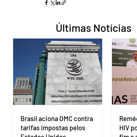
Últimas Notícias
Brasil aciona OMC contra
Reméd
tarifas impostas pelos
HIV p
Estados Unidos
fim o 