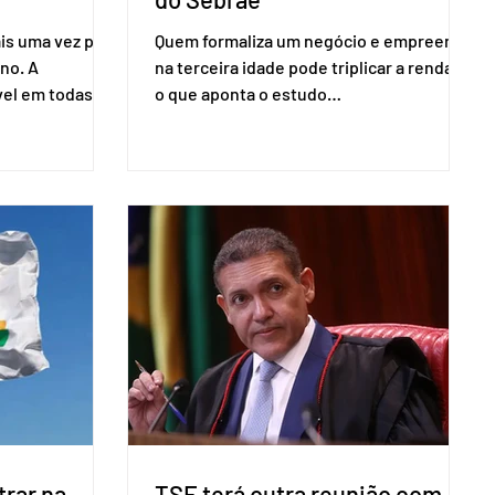
is uma vez para
Quem formaliza um negócio e empreende
no. A
na terceira idade pode triplicar a renda. É
vel em todas as
o que aponta o estudo
para evitar
Empreendedorismo Sênior Sob a Ótica da
do pleito.
Pesquisa Nacional por Amostra de
ometria não é
Domicílio (PNAD Contínua), do Serviço
direito ao voto.
Brasileiro de Apoio às Micro e Pequenas
, o eleitor pode
Empresas (Sebrae), realizado a partir de
izado esse
dados do Instituto Brasileiro de
 exigido o
Geografia e Estatística (IBGE). O estudo
ão para acesso
do Sebrae mostra que, no quarto
a eletrônica
trimestre de 2025, os empreendedores
60+ formalizados atingiram o maior
rendime
rar na
TSE terá outra reunião com