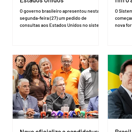
O governo brasileiro apresentou nesta
O Siste
segunda-feira (27) um pedido de
começar
consultas aos Estados Unidos no sistema
nova for
de solução de controvérsias da
(PreP), 
Organização Mundial do Comércio (OMC),
prevençã
contestando duas medidas tarifárias
medicam
adotadas pelo país norte-americano com
a replic
base na Seção 301 da Lei de Comércio de
e pode 
1974. Segundo nota divulgada pelo
pedido 
Ministério das Relações Exteriores, o
pelo Mi
Brasil considera que as tarifas são
Naciona
injustificadas e incompatíveis com as
Tecnolo
obrigações assumidas pelos Estados
que vem
Unid
Novo oficializa a candidatura
Brasil