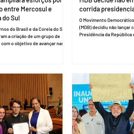
o entre Mercosul e
corrida presidencia
 do Sul
O Movimento Democrático 
(MDB) decidiu não lançar 
nos do Brasil e da Coreia do Sul
Presidência da Repúblic
ram a criação de um grupo de
firmar coligações nacionai
 com o objetivo de avançar nas
eleições deste ano. A deci
ões entre o país asiático e o
formalizada em convenção
l. O bloco econômico formado
segunda-feira (27). O part
il, Argentina, Paraguai e Uruguai,
liberar seus diretórios es
 outros países associados.
formação de alianças no âm
os criar um grupo de trabalho
ideia, segundo o partido, é
identificar sensibilidades dos
eleição de governadores 
os e evitar que elas sejam um
estaduais, além de fortal
ho para a retomada das
no Congresso Nacional, 
ções de um acordo do Mercosul
reia”, disse o presiden