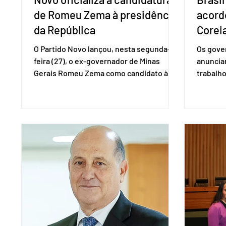
de Romeu Zema à presidência
acord
da República
Coreia
O Partido Novo lançou, nesta segunda-
Os gover
feira (27), o ex-governador de Minas
anuncia
Gerais Romeu Zema como candidato à
trabalho
presidência da República. A convenção
negociaç
nacional do partido foi realizada em
Mercosu
Brasília. O Novo ainda não definiu quem
por Bras
vai compor a chapa como candidato a
além de
vice-presidente. A convenção contou
“Decidim
com a presença do presidente nacional
que vai 
do partido, Eduardo Ribeiro, e do senador
dois lad
Eduardo Girão, filiado ao Novo desde
empecil
fevereiro de 2023. Formado em
negocia
administração de empresas pela Fundaç
com a Co