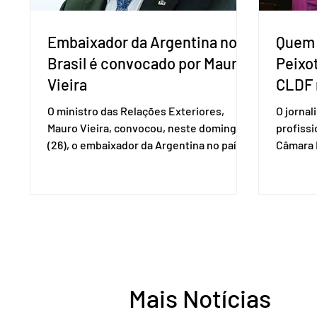
Embaixador da Argentina no
Quem 
Brasil é convocado por Mauro
Peixo
Vieira
CLDF 
O ministro das Relações Exteriores,
O jornal
Mauro Vieira, convocou, neste domingo
profiss
(26), o embaixador da Argentina no país,
Câmara L
Daniel Raimondi, e transmitiu ao
durante 
diplomata estrangeiro a repulsa do
de junho
governo brasileiro à fala do presidente
Imprens
argentino Javier Milei, feita durante visita
deputada
do chefe de Estado a São Paulo. “Não há
reconhe
precedentes de um presidente
desempe
estrangeiro que, em território nacional,
comunica
enfeixe agressões e ofensas ao Chefe de
Entorno,
Mais Notícias
Estado, às instituições democráticas,
a cidada
inclusive ao Poder Judic
democra