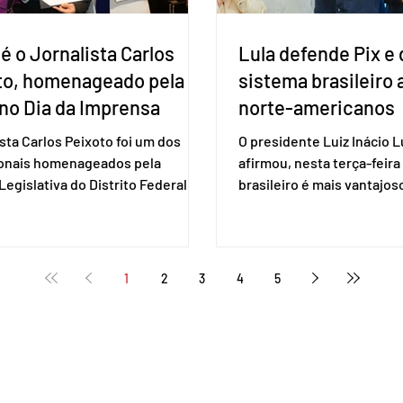
é o Jornalista Carlos
Lula defende Pix e 
to, homenageado pela
sistema brasileiro
no Dia da Imprensa
norte-americanos
ista Carlos Peixoto foi um dos
O presidente Luiz Inácio Lu
ionais homenageados pela
afirmou, nesta terça-feira 
egislativa do Distrito Federal
brasileiro é mais vantajo
a sessão solene realizada em 1º
de empresas estaduniden
, data em que se celebra o Dia da
prestam serviços de pag
a. A homenagem, proposta pela
eletrônico. Em evento em 
 distrital Dra. Jane Klébia,
Lula destacou as vantage
1
2
3
4
5
ceu personalidades que
tecnologia nacional e diss
nham relevantes serviços à
não aceita ser tratado co
ção no Distrito Federal e
republiqueta de banana”. 
 contribuindo para a informação,
Representante Comercial
nia e o fortalecimento da
Unidos (USTR) atacou o s
cia. Com uma trajetória
pagamento instantâneo cr