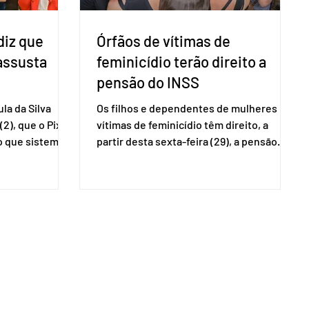
diz que
Órfãos de vítimas de
 assusta
feminicídio terão direito a
pensão do INSS
la da Silva
Os filhos e dependentes de mulheres
(2), que o Pix
vítimas de feminicídio têm direito, a
so que sistemas
partir desta sexta-feira (29), a pensão
ses que
especial do Instituto Nacional do Seguro
amento
Social (INSS). A norma regulamenta a
Catalão (GO),
concessão do benefício no valor de um
ns da
salário-mínimo. De acordo com a norma,
e que o Brasil
têm direito à pensão os menores de 18
mo “uma
anos em situação de vulnerabilidade
O Escritório do
social cuja renda familiar per capita seja
 dos Estados
igual ou inferior a um quarto do salário-
istema de
mínimo. Além dos filhos biológicos,
iado pelo
poderão receber o