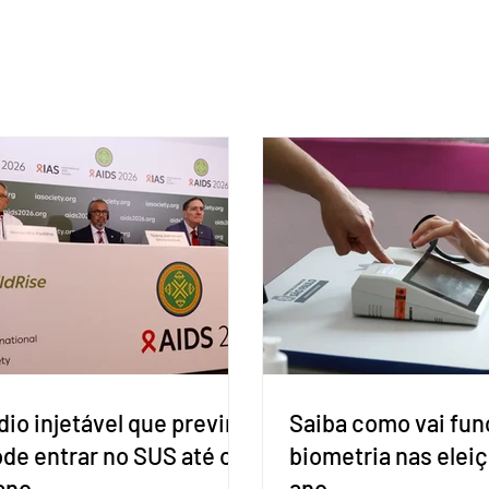
io injetável que previne
Saiba como vai fun
ode entrar no SUS até o
biometria nas elei
ano
ano