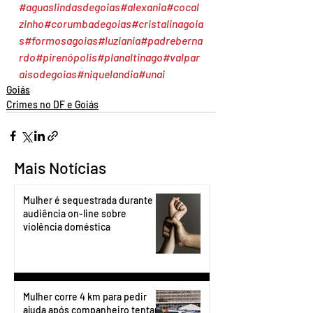
#aguaslindasdegoias
#alexania
#cocal
zinho
#corumbadegoias
#cristalinagoia
s
#formosagoias
#luziania
#padreberna
rdo
#pirenópolis
#planaltinago
#valpar
aisodegoias
#niquelandia
#unai
Goiás
Crimes no DF e Goiás
Mais Notícias
Mulher é sequestrada durante
audiência on-line sobre
violência doméstica
Mulher corre 4 km para pedir
ajuda após companheiro tentar