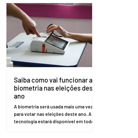
prevenção do HIV. Trata-se do
medicamento carbotegravir, que
impede a replicação do vírus de forma
prolongada e pode ser tomado a cada
dois meses. O pedido de inclusão vai
ser encaminhado pelo Ministério da
Saúde à Comissão Nacional de
Incorporação de Novas Tecnologias no
SUS (Conitec) na semana que vem. A
Conitec é um colegiado
Saiba como vai funcionar a
biometria nas eleições deste
ano
A biometria será usada mais uma vez
para votar nas eleições deste ano. A
tecnologia estará disponível em todas
as seções eleitorais do país para evitar
fraudes e garantir a lisura do pleito.