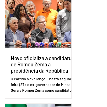
Amostra de Domicílio (PNAD Contínua),
do Serviço Brasileiro de Apoio às Micro
e Pequenas Empresas (Sebrae),
realizado a partir de dados do Instituto
Brasileiro de Geografia e Estatística
(IBGE). O estudo do Sebrae mostra que,
no quarto trimestre de 2025, os
empreendedores 60+ formalizados
atingiram o maior rendime
Novo oficializa a candidatura
de Romeu Zema à
presidência da República
O Partido Novo lançou, nesta segunda-
feira (27), o ex-governador de Minas
Gerais Romeu Zema como candidato à
presidência da República. A convenção
nacional do partido foi realizada em