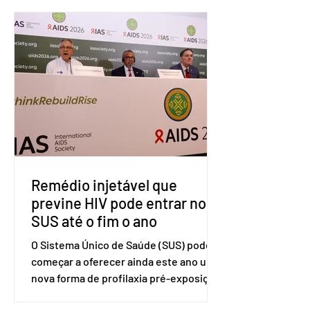
Organização Mundial do Comércio
(OMC), contestando duas medidas
tarifárias adotadas pelo país norte-
americano com base na Seção 301 da
Lei de Comércio de 1974. Segundo nota
divulgada pelo Ministério das Relações
Exteriores, o Brasil considera que as
tarifas são injustificadas e
incompatíveis com as obrigações
assumidas pelos Estados Unid
Remédio injetável que
previne HIV pode entrar no
SUS até o fim o ano
O Sistema Único de Saúde (SUS) pode
começar a oferecer ainda este ano uma
nova forma de profilaxia pré-exposição
(PreP), aplicada por injeção, para a