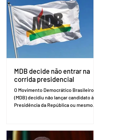
Uruguai, além de outros países
associados. “Decidimos criar um grupo
de trabalho que vai identificar
sensibilidades dos dois lados e evitar
que elas sejam um empecilho para a
retomada das negociações de um
acordo do Mercosul com a Coreia”,
disse o presiden
MDB decide não entrar na
corrida presidencial
O Movimento Democrático Brasileiro
(MDB) decidiu não lançar candidato à
Presidência da República ou mesmo
firmar coligações nacionais para as
eleições deste ano. A decisão foi
formalizada em convenção nacional
nesta segunda-feira (27). O partido