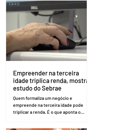
Apesar da requisição, a biometria não é
obrigatória para exercer o direito ao
voto. Se o título estiver regular, o
eleitor pode votar mesmo sem ter
realizado esse cadastro. Neste caso,
será exigido o documento de
identificação para acesso à urna
eletrônica. Se a urna eletrônica não
reconh
Empreender na terceira
idade triplica renda, mostra
estudo do Sebrae
Quem formaliza um negócio e
empreende na terceira idade pode
triplicar a renda. É o que aponta o
estudo Empreendedorismo Sênior Sob
a Ótica da Pesquisa Nacional por