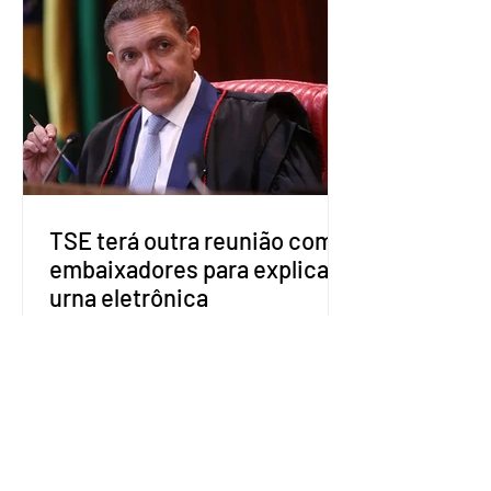
decidiu liberar seus diretórios
estaduais para a formação de alianças
no âmbito local. A ideia, segundo o
partido, é focar na eleição de
governadores e deputados estaduais,
além de fortalecer a bancada no
Congresso Nacional, com senad
TSE terá outra reunião com
embaixadores para explicar
urna eletrônica
O Tribunal Superior Eleitoral (TSE)
marcou para o dia 17 de agosto uma
segunda reunião com embaixadores,
representantes diplomáticos e
organismos internacionais, a fim de
explicar o funcionamento da urna