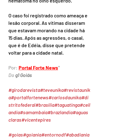
hematoma no olho esquerdo.
O caso foi registrado como ameaça e 
lesão corporal. As vítimas disseram 
que estavam morando na cidade há 
15 dias. Após as agressões, o casal, 
que é de Edéia, disse que pretende 
voltar para a cidade natal.
Por: 
Portal Forte News
*
Do 
g1 Goiás
#girodarevista
#teveunika
#revistaunik
a
#portalfortenews
#carlosdaunika
#di
stritofederal
#brasília
#taguatinga
#ceil
andia
#samambaia
#brazlandia
#aguas
claras
#vicentepires
#goias
#goiania
#entornodf
#abadiania