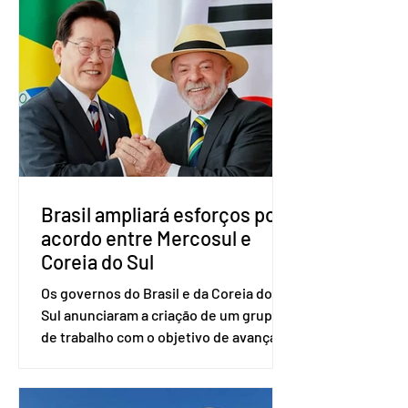
Brasília. O Novo ainda não definiu quem
vai compor a chapa como candidato a
vice-presidente. A convenção contou
com a presença do presidente nacional
do partido, Eduardo Ribeiro, e do
senador Eduardo Girão, filiado ao Novo
desde fevereiro de 2023. Formado em
administração de empresas pela
Fundaç
Brasil ampliará esforços por
acordo entre Mercosul e
Coreia do Sul
Os governos do Brasil e da Coreia do
Sul anunciaram a criação de um grupo
de trabalho com o objetivo de avançar
nas negociações entre o país asiático e
o Mercosul. O bloco econômico formado
por Brasil, Argentina, Paraguai e