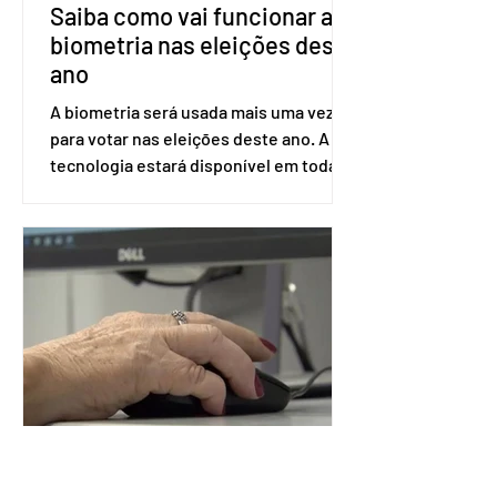
Saiba como vai funcionar a
biometria nas eleições deste
ano
A biometria será usada mais uma vez
para votar nas eleições deste ano. A
tecnologia estará disponível em todas
as seções eleitorais do país para evitar
fraudes e garantir a lisura do pleito.
Apesar da requisição, a biometria não é
obrigatória para exercer o direito ao
voto. Se o título estiver regular, o
eleitor pode votar mesmo sem ter
realizado esse cadastro. Neste caso,
será exigido o documento de
identificação para acesso à urna
eletrônica. Se a urna eletrônica não
reconh