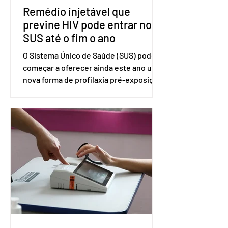
Remédio injetável que
previne HIV pode entrar no
SUS até o fim o ano
O Sistema Único de Saúde (SUS) pode
começar a oferecer ainda este ano uma
nova forma de profilaxia pré-exposição
(PreP), aplicada por injeção, para a
prevenção do HIV. Trata-se do
medicamento carbotegravir, que
impede a replicação do vírus de forma
prolongada e pode ser tomado a cada
dois meses. O pedido de inclusão vai
ser encaminhado pelo Ministério da
Saúde à Comissão Nacional de
Incorporação de Novas Tecnologias no
SUS (Conitec) na semana que vem. A
Conitec é um colegiado