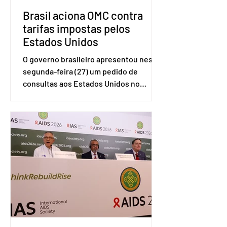
Brasil aciona OMC contra
tarifas impostas pelos
Estados Unidos
O governo brasileiro apresentou nesta
segunda-feira (27) um pedido de
consultas aos Estados Unidos no
sistema de solução de controvérsias da
Organização Mundial do Comércio
(OMC), contestando duas medidas
tarifárias adotadas pelo país norte-
americano com base na Seção 301 da
Lei de Comércio de 1974. Segundo nota
divulgada pelo Ministério das Relações
Exteriores, o Brasil considera que as
tarifas são injustificadas e
incompatíveis com as obrigações
assumidas pelos Estados Unid