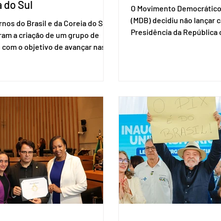
 do Sul
O Movimento Democrático 
(MDB) decidiu não lançar 
nos do Brasil e da Coreia do Sul
Presidência da Repúblic
ram a criação de um grupo de
firmar coligações nacionai
 com o objetivo de avançar nas
eleições deste ano. A deci
ões entre o país asiático e o
formalizada em convenção
l. O bloco econômico formado
segunda-feira (27). O part
il, Argentina, Paraguai e Uruguai,
liberar seus diretórios es
 outros países associados.
formação de alianças no âm
os criar um grupo de trabalho
ideia, segundo o partido, é
identificar sensibilidades dos
eleição de governadores 
os e evitar que elas sejam um
estaduais, além de fortal
ho para a retomada das
no Congresso Nacional, 
ções de um acordo do Mercosul
reia”, disse o presiden