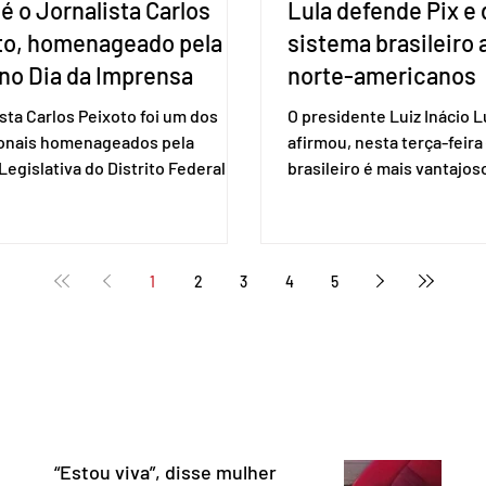
é o Jornalista Carlos
Lula defende Pix e 
to, homenageado pela
sistema brasileiro
no Dia da Imprensa
norte-americanos
ista Carlos Peixoto foi um dos
O presidente Luiz Inácio Lu
ionais homenageados pela
afirmou, nesta terça-feira 
egislativa do Distrito Federal
brasileiro é mais vantajo
a sessão solene realizada em 1º
de empresas estaduniden
, data em que se celebra o Dia da
prestam serviços de pag
a. A homenagem, proposta pela
eletrônico. Em evento em 
 distrital Dra. Jane Klébia,
Lula destacou as vantage
1
2
3
4
5
ceu personalidades que
tecnologia nacional e diss
nham relevantes serviços à
não aceita ser tratado co
ção no Distrito Federal e
republiqueta de banana”. 
 contribuindo para a informação,
Representante Comercial
nia e o fortalecimento da
Unidos (USTR) atacou o s
cia. Com uma trajetória
pagamento instantâneo cr
dad
Banco Cen
“Estou viva”, disse mulher