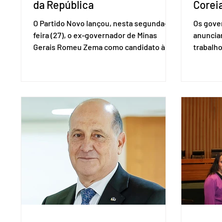
da República
Coreia
O Partido Novo lançou, nesta segunda-
Os gover
feira (27), o ex-governador de Minas
anuncia
Gerais Romeu Zema como candidato à
trabalho
presidência da República. A convenção
negociaç
nacional do partido foi realizada em
Mercosu
Brasília. O Novo ainda não definiu quem
por Bras
vai compor a chapa como candidato a
além de
vice-presidente. A convenção contou
“Decidim
com a presença do presidente nacional
que vai 
do partido, Eduardo Ribeiro, e do senador
dois lad
Eduardo Girão, filiado ao Novo desde
empecil
fevereiro de 2023. Formado em
negocia
administração de empresas pela Fundaç
com a Co