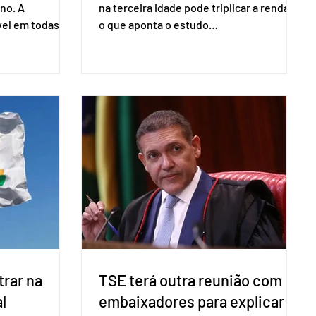
no. A
na terceira idade pode triplicar a renda. É
vel em todas as
o que aponta o estudo
para evitar
Empreendedorismo Sênior Sob a Ótica da
do pleito.
Pesquisa Nacional por Amostra de
ometria não é
Domicílio (PNAD Contínua), do Serviço
direito ao voto.
Brasileiro de Apoio às Micro e Pequenas
, o eleitor pode
Empresas (Sebrae), realizado a partir de
izado esse
dados do Instituto Brasileiro de
 exigido o
Geografia e Estatística (IBGE). O estudo
ão para acesso
do Sebrae mostra que, no quarto
a eletrônica
trimestre de 2025, os empreendedores
60+ formalizados atingiram o maior
rendime
rar na
TSE terá outra reunião com
l
embaixadores para explicar