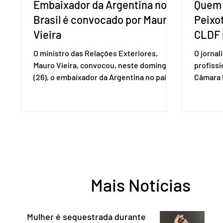
Embaixador da Argentina no
Quem 
Brasil é convocado por Mauro
Peixo
Vieira
CLDF 
O ministro das Relações Exteriores,
O jornal
Mauro Vieira, convocou, neste domingo
profiss
(26), o embaixador da Argentina no país,
Câmara L
Daniel Raimondi, e transmitiu ao
durante 
diplomata estrangeiro a repulsa do
de junho
governo brasileiro à fala do presidente
Imprens
argentino Javier Milei, feita durante visita
deputada
do chefe de Estado a São Paulo. “Não há
reconhe
precedentes de um presidente
desempe
estrangeiro que, em território nacional,
comunica
enfeixe agressões e ofensas ao Chefe de
Entorno,
Mais Notícias
Estado, às instituições democráticas,
a cidada
inclusive ao Poder Judic
democra
consoli
Mulher é sequestrada durante