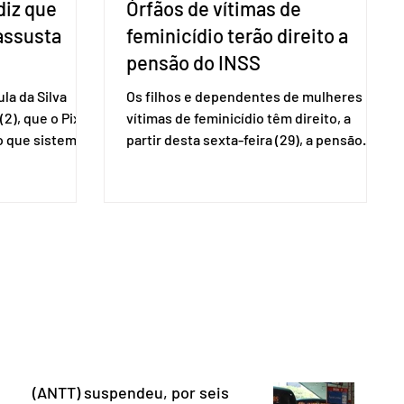
diz que
Órfãos de vítimas de
 assusta
feminicídio terão direito a
pensão do INSS
la da Silva
Os filhos e dependentes de mulheres
(2), que o Pix
vítimas de feminicídio têm direito, a
so que sistemas
partir desta sexta-feira (29), a pensão
ses que
especial do Instituto Nacional do Seguro
amento
Social (INSS). A norma regulamenta a
Catalão (GO),
concessão do benefício no valor de um
ns da
salário-mínimo. De acordo com a norma,
e que o Brasil
têm direito à pensão os menores de 18
mo “uma
anos em situação de vulnerabilidade
O Escritório do
social cuja renda familiar per capita seja
 dos Estados
igual ou inferior a um quarto do salário-
istema de
mínimo. Além dos filhos biológicos,
iado pelo
poderão receber o
(ANTT) suspendeu, por seis