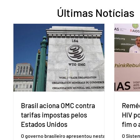
Últimas Notícias
Brasil aciona OMC contra
Reméd
tarifas impostas pelos
HIV p
Estados Unidos
fim o 
O governo brasileiro apresentou nesta
O Siste