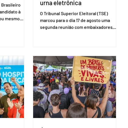
urna eletrônica
Brasileiro
candidato à
O Tribunal Superior Eleitoral (TSE)
a ou mesmo
marcou para o dia 17 de agosto uma
s para as
segunda reunião com embaixadores,
são foi
representantes diplomáticos e
 nacional nesta
organismos internacionais, a fim de
ido decidiu
explicar o funcionamento da urna
taduais para a
eletrônica brasileira, bem como do
bito local. A
sistema eleitoral do país. Segundo o
 focar na
tribunal, o encontro ocorrerá na sede do
e deputados
TSE e dará continuidade às ações de
ecer a bancada
transparência voltadas à comunidade
com senad
internacional. Nela, o presidente da
Corte, ministro Kássio Nunes Marques,
voltará a explic