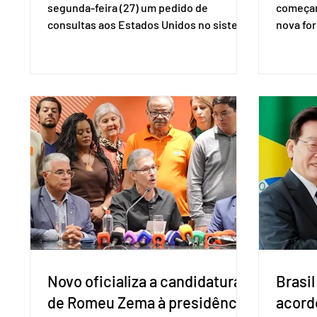
segunda-feira (27) um pedido de
começar
consultas aos Estados Unidos no sistema
nova for
de solução de controvérsias da
(PreP), 
Organização Mundial do Comércio (OMC),
prevençã
contestando duas medidas tarifárias
medicam
adotadas pelo país norte-americano com
a replic
base na Seção 301 da Lei de Comércio de
e pode 
1974. Segundo nota divulgada pelo
pedido 
Ministério das Relações Exteriores, o
pelo Mi
Brasil considera que as tarifas são
Naciona
injustificadas e incompatíveis com as
Tecnolo
obrigações assumidas pelos Estados
que vem
Unid
Novo oficializa a candidatura
Brasil
de Romeu Zema à presidência
acord