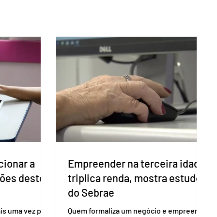
cionar a
Empreender na terceira idade
ções deste
triplica renda, mostra estudo
do Sebrae
is uma vez para
Quem formaliza um negócio e empreende