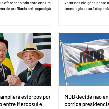
 a oferecer ainda este ano uma
votar nas eleições deste a
ma de profilaxia pré-exposição
tecnologia estará disponí
aplicada por injeção, para a
seções eleitorais do país 
o do HIV. Trata-se do
fraudes e garantir a lisura 
ento carbotegravir, que impede
Apesar da requisição, a bi
ação do vírus de forma prolongada
obrigatória para exercer o 
ser tomado a cada dois meses. O
Se o título estiver regular
de inclusão vai ser encaminhado
votar mesmo sem ter real
nistério da Saúde à Comissão
cadastro. Neste caso, será
l de Incorporação de Novas
documento de identificaç
gias no SUS (Conitec) na semana
à urna eletrônica. Se a urn
. A Conitec é um colegiado
não reconh
 ampliará esforços por
MDB decide não ent
o entre Mercosul e
corrida presidencia