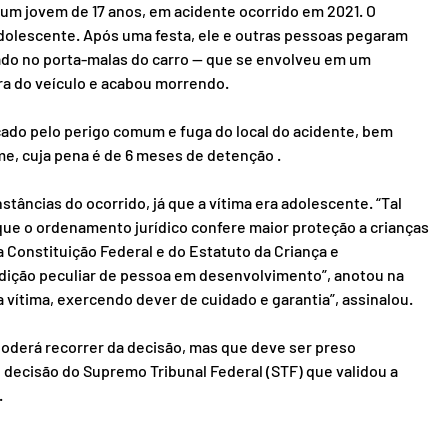
um jovem de 17 anos, em acidente ocorrido em 2021. O 
dolescente. Após uma festa, ele e outras pessoas pegaram 
tado no porta-malas do carro — que se envolveu em um 
ra do veículo e acabou morrendo.
cado pelo perigo comum e fuga do local do acidente, bem 
e, cuja pena é de 6 meses de detenção .
stâncias do ocorrido, já que a vítima era adolescente. “Tal 
ue o ordenamento jurídico confere maior proteção a crianças 
 Constituição Federal e do Estatuto da Criança e 
dição peculiar de pessoa em desenvolvimento”, anotou na 
a vítima, exercendo dever de cuidado e garantia”, assinalou.
derá recorrer da decisão, mas que deve ser preso 
decisão do Supremo Tribunal Federal (STF) que validou a 
.