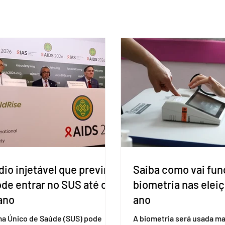
io injetável que previne
Saiba como vai fun
ode entrar no SUS até o
biometria nas elei
ano
ano
ma Único de Saúde (SUS) pode
A biometria será usada ma