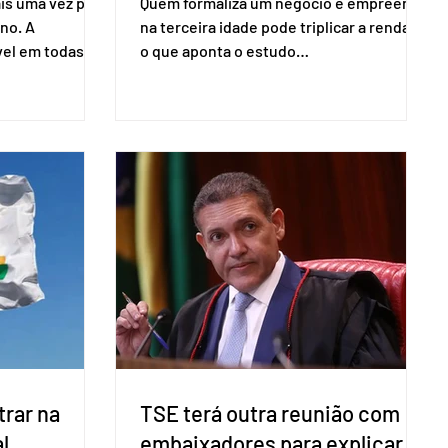
is uma vez para
Quem formaliza um negócio e empreende
no. A
na terceira idade pode triplicar a renda. É
vel em todas as
o que aponta o estudo
para evitar
Empreendedorismo Sênior Sob a Ótica da
do pleito.
Pesquisa Nacional por Amostra de
ometria não é
Domicílio (PNAD Contínua), do Serviço
direito ao voto.
Brasileiro de Apoio às Micro e Pequenas
, o eleitor pode
Empresas (Sebrae), realizado a partir de
izado esse
dados do Instituto Brasileiro de
 exigido o
Geografia e Estatística (IBGE). O estudo
ão para acesso
do Sebrae mostra que, no quarto
a eletrônica
trimestre de 2025, os empreendedores
60+ formalizados atingiram o maior
rendime
rar na
TSE terá outra reunião com
l
embaixadores para explicar