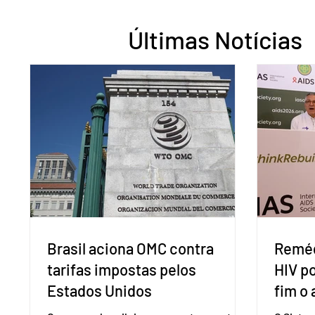
Últimas Notícias
Brasil aciona OMC contra
Reméd
tarifas impostas pelos
HIV p
Estados Unidos
fim o 