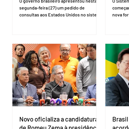
O governo brasileiro apresentou nesta
O Siste
segunda-feira (27) um pedido de
começar
consultas aos Estados Unidos no sistema
nova for
de solução de controvérsias da
(PreP), 
Organização Mundial do Comércio (OMC),
prevençã
contestando duas medidas tarifárias
medicam
adotadas pelo país norte-americano com
a replic
base na Seção 301 da Lei de Comércio de
e pode 
1974. Segundo nota divulgada pelo
pedido 
Ministério das Relações Exteriores, o
pelo Mi
Brasil considera que as tarifas são
Naciona
injustificadas e incompatíveis com as
Tecnolo
obrigações assumidas pelos Estados
que vem
Unid
Novo oficializa a candidatura
Brasil
de Romeu Zema à presidência
acord