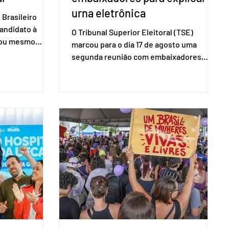
urna eletrônica
Brasileiro
candidato à
O Tribunal Superior Eleitoral (TSE)
a ou mesmo
marcou para o dia 17 de agosto uma
s para as
segunda reunião com embaixadores,
são foi
representantes diplomáticos e
 nacional nesta
organismos internacionais, a fim de
ido decidiu
explicar o funcionamento da urna
taduais para a
eletrônica brasileira, bem como do
bito local. A
sistema eleitoral do país. Segundo o
 focar na
tribunal, o encontro ocorrerá na sede do
e deputados
TSE e dará continuidade às ações de
ecer a bancada
transparência voltadas à comunidade
com senad
internacional. Nela, o presidente da
Corte, ministro Kássio Nunes Marques,
voltará a explic