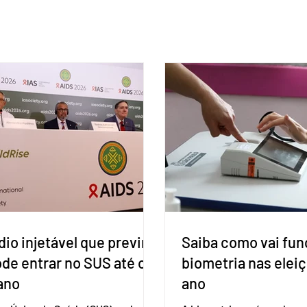
io injetável que previne
Saiba como vai fun
ode entrar no SUS até o
biometria nas elei
ano
ano