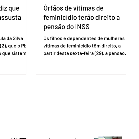
diz que
Órfãos de vítimas de
 assusta
feminicídio terão direito a
pensão do INSS
la da Silva
Os filhos e dependentes de mulheres
(2), que o Pix
vítimas de feminicídio têm direito, a
so que sistemas
partir desta sexta-feira (29), a pensão
ses que
especial do Instituto Nacional do Seguro
amento
Social (INSS). A norma regulamenta a
Catalão (GO),
concessão do benefício no valor de um
ns da
salário-mínimo. De acordo com a norma,
e que o Brasil
têm direito à pensão os menores de 18
mo “uma
anos em situação de vulnerabilidade
O Escritório do
social cuja renda familiar per capita seja
 dos Estados
igual ou inferior a um quarto do salário-
istema de
mínimo. Além dos filhos biológicos,
iado pelo
poderão receber o