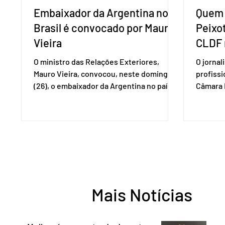
Embaixador da Argentina no
Quem 
Brasil é convocado por Mauro
Peixo
Vieira
CLDF 
O ministro das Relações Exteriores,
O jornal
Mauro Vieira, convocou, neste domingo
profiss
(26), o embaixador da Argentina no país,
Câmara L
Daniel Raimondi, e transmitiu ao
durante 
diplomata estrangeiro a repulsa do
de junho
governo brasileiro à fala do presidente
Imprens
argentino Javier Milei, feita durante visita
deputada
do chefe de Estado a São Paulo. “Não há
reconhe
precedentes de um presidente
desempe
estrangeiro que, em território nacional,
comunica
enfeixe agressões e ofensas ao Chefe de
Entorno,
Mais Notícias
Estado, às instituições democráticas,
a cidada
inclusive ao Poder Judic
democra
consoli