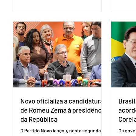
Organização Mundial do Comércio (OMC),
prevençã
contestando duas medidas tarifárias
medicam
adotadas pelo país norte-americano com
a replic
base na Seção 301 da Lei de Comércio de
e pode 
1974. Segundo nota divulgada pelo
pedido 
Ministério das Relações Exteriores, o
pelo Mi
Brasil considera que as tarifas são
Naciona
injustificadas e incompatíveis com as
Tecnolo
obrigações assumidas pelos Estados
que vem
Unid
Novo oficializa a candidatura
Brasil
de Romeu Zema à presidência
acord
da República
Coreia
O Partido Novo lançou, nesta segunda-
Os gover