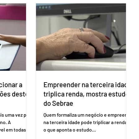
cionar a
Empreender na terceira idade
ções deste
triplica renda, mostra estudo
do Sebrae
is uma vez para
Quem formaliza um negócio e empreende
no. A
na terceira idade pode triplicar a renda. É
vel em todas as
o que aponta o estudo
para evitar
Empreendedorismo Sênior Sob a Ótica da