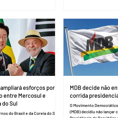
o do HIV. Trata-se do
fraudes e garantir a lisura 
ento carbotegravir, que impede
Apesar da requisição, a bi
ação do vírus de forma prolongada
obrigatória para exercer o 
ser tomado a cada dois meses. O
Se o título estiver regular
de inclusão vai ser encaminhado
votar mesmo sem ter real
nistério da Saúde à Comissão
cadastro. Neste caso, será
l de Incorporação de Novas
documento de identificaç
gias no SUS (Conitec) na semana
à urna eletrônica. Se a urn
. A Conitec é um colegiado
não reconh
 ampliará esforços por
MDB decide não ent
o entre Mercosul e
corrida presidencia
 do Sul
O Movimento Democrático 
(MDB) decidiu não lançar 
nos do Brasil e da Coreia do Sul
Presidência da Repúblic