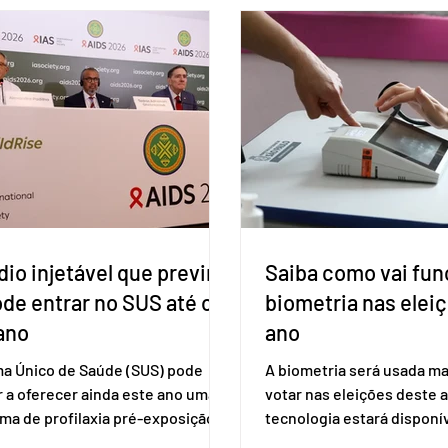
io injetável que previne
Saiba como vai fun
ode entrar no SUS até o
biometria nas elei
ano
ano
ma Único de Saúde (SUS) pode
A biometria será usada ma
 a oferecer ainda este ano uma
votar nas eleições deste a
ma de profilaxia pré-exposição
tecnologia estará disponí
aplicada por injeção, para a
seções eleitorais do país 