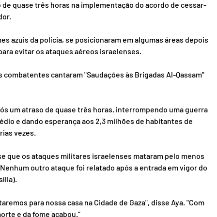
o de quase três horas na implementação do acordo de cessar-
dor.
es azuis da polícia, se posicionaram em algumas áreas depois 
para evitar os ataques aéreos israelenses.
os combatentes cantaram "Saudações às Brigadas Al-Qassam" 
pós um atraso de quase três horas, interrompendo uma guerra 
édio e dando esperança aos 2,3 milhões de habitantes de 
rias vezes.
sse que os ataques militares israelenses mataram pelo menos 
 Nenhum outro ataque foi relatado após a entrada em vigor do 
ília).
aremos para nossa casa na Cidade de Gaza", disse Aya. "Com 
orte e da fome acabou."