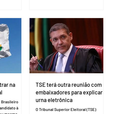
do pleito.
Pesquisa Nacional por Amostra de
ometria não é
Domicílio (PNAD Contínua), do Serviço
direito ao voto.
Brasileiro de Apoio às Micro e Pequenas
, o eleitor pode
Empresas (Sebrae), realizado a partir de
izado esse
dados do Instituto Brasileiro de
 exigido o
Geografia e Estatística (IBGE). O estudo
ão para acesso
do Sebrae mostra que, no quarto
a eletrônica
trimestre de 2025, os empreendedores
60+ formalizados atingiram o maior
rendime
rar na
TSE terá outra reunião com
l
embaixadores para explicar
urna eletrônica
Brasileiro
candidato à
O Tribunal Superior Eleitoral (TSE)
a ou mesmo