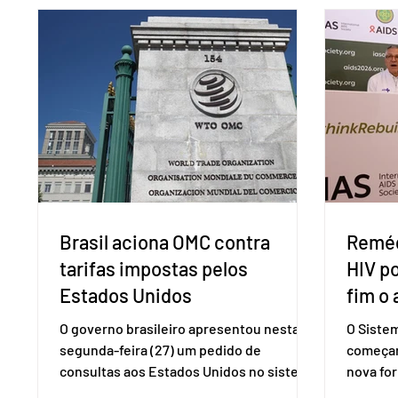
Brasil aciona OMC contra
Reméd
tarifas impostas pelos
HIV p
Estados Unidos
fim o 
O governo brasileiro apresentou nesta
O Siste
segunda-feira (27) um pedido de
começar
consultas aos Estados Unidos no sistema
nova for
de solução de controvérsias da
(PreP), 