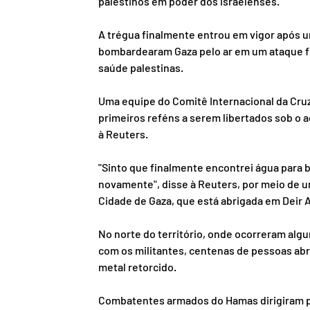
palestinos em poder dos israelenses.
A trégua finalmente entrou em vigor após um
bombardearam Gaza pelo ar em um ataque fi
saúde palestinas.
Uma equipe do Comitê Internacional da Cru
primeiros reféns a serem libertados sob o a
à Reuters.
"Sinto que finalmente encontrei água para 
novamente", disse à Reuters, por meio de u
Cidade de Gaza, que está abrigada em Deir Al
No norte do território, onde ocorreram alg
com os militantes, centenas de pessoas a
metal retorcido.
Combatentes armados do Hamas dirigiram pel