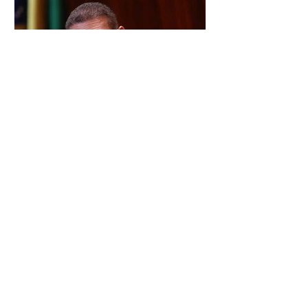
decidiu liberar seus diretórios
estaduais para a formação de alianças
no âmbito local. A ideia, segundo o
partido, é focar na eleição de
governadores e deputados estaduais,
além de fortalecer a bancada no
Congresso Nacional, com senad
TSE terá outra reunião com
embaixadores para explicar
urna eletrônica
O Tribunal Superior Eleitoral (TSE)
marcou para o dia 17 de agosto uma
segunda reunião com embaixadores,
representantes diplomáticos e
organismos internacionais, a fim de
explicar o funcionamento da urna