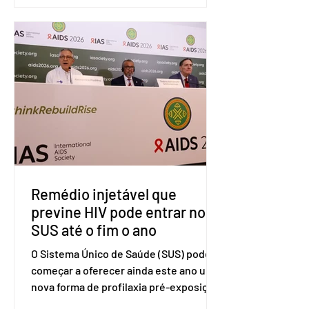
Organização Mundial do Comércio
(OMC), contestando duas medidas
tarifárias adotadas pelo país norte-
americano com base na Seção 301 da
Lei de Comércio de 1974. Segundo nota
divulgada pelo Ministério das Relações
Exteriores, o Brasil considera que as
tarifas são injustificadas e
incompatíveis com as obrigações
assumidas pelos Estados Unid
Remédio injetável que
previne HIV pode entrar no
SUS até o fim o ano
O Sistema Único de Saúde (SUS) pode
começar a oferecer ainda este ano uma
nova forma de profilaxia pré-exposição
(PreP), aplicada por injeção, para a