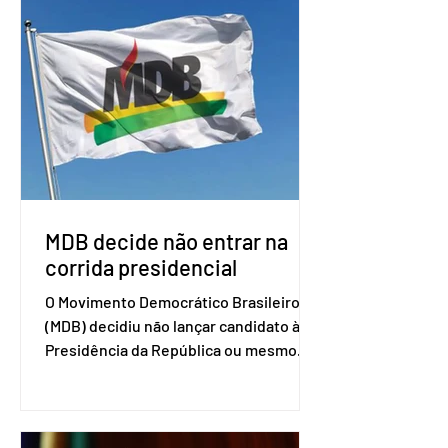
por Brasil, Argentina, Paraguai e
Uruguai, além de outros países
associados. “Decidimos criar um grupo
de trabalho que vai identificar
sensibilidades dos dois lados e evitar
que elas sejam um empecilho para a
retomada das negociações de um
acordo do Mercosul com a Coreia”,
disse o presiden
MDB decide não entrar na
corrida presidencial
O Movimento Democrático Brasileiro
(MDB) decidiu não lançar candidato à
Presidência da República ou mesmo
firmar coligações nacionais para as
eleições deste ano. A decisão foi
formalizada em convenção nacional
nesta segunda-feira (27). O partido