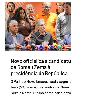
Amostra de Domicílio (PNAD Contínua),
do Serviço Brasileiro de Apoio às Micro
e Pequenas Empresas (Sebrae),
realizado a partir de dados do Instituto
Brasileiro de Geografia e Estatística
(IBGE). O estudo do Sebrae mostra que,
no quarto trimestre de 2025, os
empreendedores 60+ formalizados
atingiram o maior rendime
Novo oficializa a candidatura
de Romeu Zema à
presidência da República
O Partido Novo lançou, nesta segunda-
feira (27), o ex-governador de Minas
Gerais Romeu Zema como candidato à
presidência da República. A convenção
nacional do partido foi realizada em