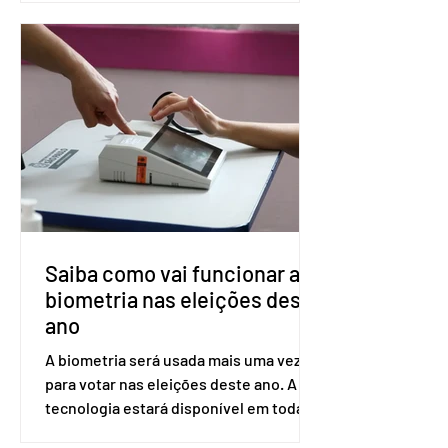
prevenção do HIV. Trata-se do
medicamento carbotegravir, que
impede a replicação do vírus de forma
prolongada e pode ser tomado a cada
dois meses. O pedido de inclusão vai
ser encaminhado pelo Ministério da
Saúde à Comissão Nacional de
Incorporação de Novas Tecnologias no
SUS (Conitec) na semana que vem. A
Conitec é um colegiado
Saiba como vai funcionar a
biometria nas eleições deste
ano
A biometria será usada mais uma vez
para votar nas eleições deste ano. A
tecnologia estará disponível em todas
as seções eleitorais do país para evitar