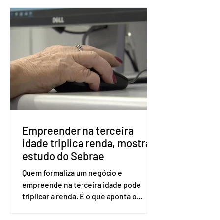
fraudes e garantir a lisura do pleito.
Apesar da requisição, a biometria não é
obrigatória para exercer o direito ao
voto. Se o título estiver regular, o
eleitor pode votar mesmo sem ter
realizado esse cadastro. Neste caso,
será exigido o documento de
identificação para acesso à urna
eletrônica. Se a urna eletrônica não
reconh
Empreender na terceira
idade triplica renda, mostra
estudo do Sebrae
Quem formaliza um negócio e
empreende na terceira idade pode
triplicar a renda. É o que aponta o
estudo Empreendedorismo Sênior Sob
a Ótica da Pesquisa Nacional por