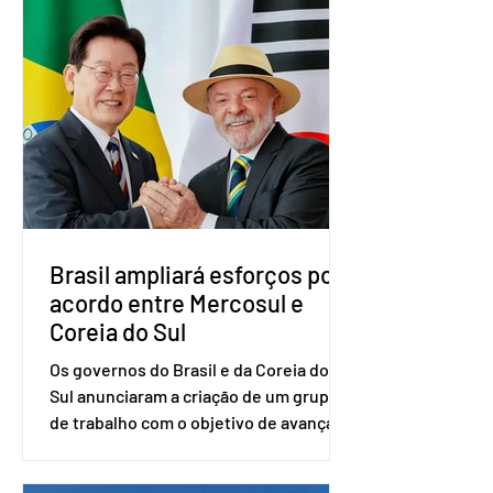
Brasília. O Novo ainda não definiu quem
vai compor a chapa como candidato a
vice-presidente. A convenção contou
com a presença do presidente nacional
do partido, Eduardo Ribeiro, e do
senador Eduardo Girão, filiado ao Novo
desde fevereiro de 2023. Formado em
administração de empresas pela
Fundaç
Brasil ampliará esforços por
acordo entre Mercosul e
Coreia do Sul
Os governos do Brasil e da Coreia do
Sul anunciaram a criação de um grupo
de trabalho com o objetivo de avançar
nas negociações entre o país asiático e
o Mercosul. O bloco econômico formado