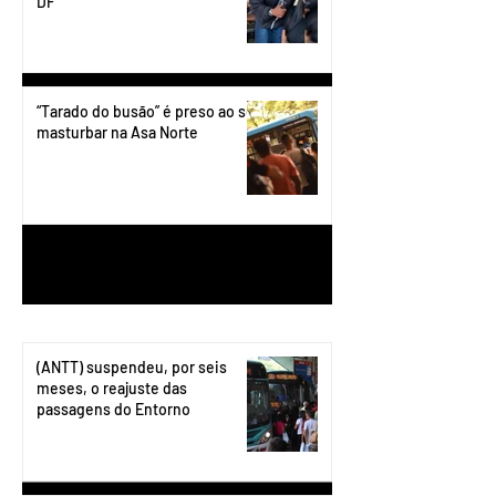
DF
“Tarado do busão” é preso ao se
masturbar na Asa Norte
1
/
199
(ANTT) suspendeu, por seis
meses, o reajuste das
passagens do Entorno