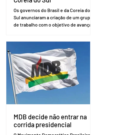
Os governos do Brasil e da Coreia do
Sul anunciaram a criação de um grupo
de trabalho com o objetivo de avançar
nas negociações entre o país asiático e
o Mercosul. O bloco econômico formado
por Brasil, Argentina, Paraguai e
Uruguai, além de outros países
associados. “Decidimos criar um grupo
de trabalho que vai identificar
sensibilidades dos dois lados e evitar
que elas sejam um empecilho para a
retomada das negociações de um
acordo do Mercosul com a Coreia”,
disse o presiden
MDB decide não entrar na
corrida presidencial
O Movimento Democrático Brasileiro