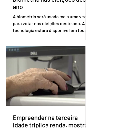
ano
A biometria será usada mais uma vez
para votar nas eleições deste ano. A
tecnologia estará disponível em todas
as seções eleitorais do país para evitar
fraudes e garantir a lisura do pleito.
Apesar da requisição, a biometria não é
obrigatória para exercer o direito ao
voto. Se o título estiver regular, o
eleitor pode votar mesmo sem ter
realizado esse cadastro. Neste caso,
será exigido o documento de
identificação para acesso à urna
eletrônica. Se a urna eletrônica não
reconh
Empreender na terceira
idade triplica renda, mostra