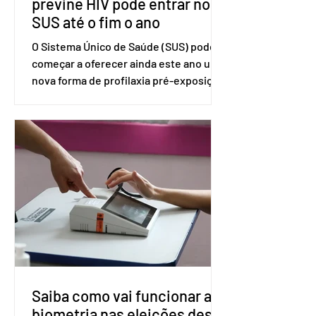
previne HIV pode entrar no
SUS até o fim o ano
O Sistema Único de Saúde (SUS) pode
começar a oferecer ainda este ano uma
nova forma de profilaxia pré-exposição
(PreP), aplicada por injeção, para a
prevenção do HIV. Trata-se do
medicamento carbotegravir, que
impede a replicação do vírus de forma
prolongada e pode ser tomado a cada
dois meses. O pedido de inclusão vai
ser encaminhado pelo Ministério da
Saúde à Comissão Nacional de
Incorporação de Novas Tecnologias no
SUS (Conitec) na semana que vem. A
Conitec é um colegiado
Saiba como vai funcionar a
biometria nas eleições deste