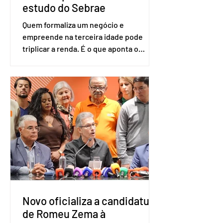
estudo do Sebrae
Quem formaliza um negócio e
empreende na terceira idade pode
triplicar a renda. É o que aponta o
estudo Empreendedorismo Sênior Sob
a Ótica da Pesquisa Nacional por
Amostra de Domicílio (PNAD Contínua),
do Serviço Brasileiro de Apoio às Micro
e Pequenas Empresas (Sebrae),
realizado a partir de dados do Instituto
Brasileiro de Geografia e Estatística
(IBGE). O estudo do Sebrae mostra que,
no quarto trimestre de 2025, os
empreendedores 60+ formalizados
atingiram o maior rendime
Novo oficializa a candidatura
de Romeu Zema à