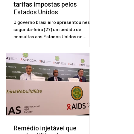
tarifas impostas pelos
Estados Unidos
O governo brasileiro apresentou nesta
segunda-feira (27) um pedido de
consultas aos Estados Unidos no
sistema de solução de controvérsias da
Organização Mundial do Comércio
(OMC), contestando duas medidas
tarifárias adotadas pelo país norte-
americano com base na Seção 301 da
Lei de Comércio de 1974. Segundo nota
divulgada pelo Ministério das Relações
Exteriores, o Brasil considera que as
tarifas são injustificadas e
incompatíveis com as obrigações
assumidas pelos Estados Unid
Remédio injetável que