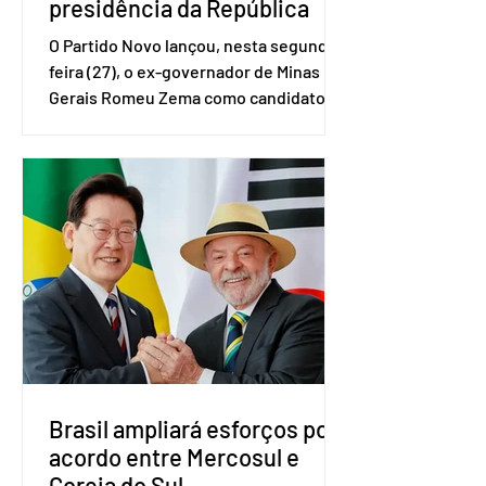
presidência da República
O Partido Novo lançou, nesta segunda-
feira (27), o ex-governador de Minas
Gerais Romeu Zema como candidato à
presidência da República. A convenção
nacional do partido foi realizada em
Brasília. O Novo ainda não definiu quem
vai compor a chapa como candidato a
vice-presidente. A convenção contou
com a presença do presidente nacional
do partido, Eduardo Ribeiro, e do
senador Eduardo Girão, filiado ao Novo
desde fevereiro de 2023. Formado em
administração de empresas pela
Fundaç
Brasil ampliará esforços por
acordo entre Mercosul e
Coreia do Sul