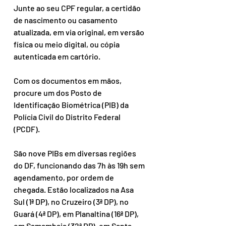
Junte ao seu CPF regular, a certidão 
de nascimento ou casamento 
atualizada, em via original, em versão 
física ou meio digital, ou cópia 
autenticada em cartório.
Com os documentos em mãos, 
procure um dos Posto de 
Identificação Biométrica (PIB) da 
Polícia Civil do Distrito Federal 
(PCDF).
São nove PIBs em diversas regiões 
do DF, funcionando das 7h às 19h sem 
agendamento, por ordem de 
chegada. Estão localizados na Asa 
Sul (1ª DP), no Cruzeiro (3ª DP), no 
Guará (4ª DP), em Planaltina (16ª DP), 
em Samambaia (32ª DP), em Santa 