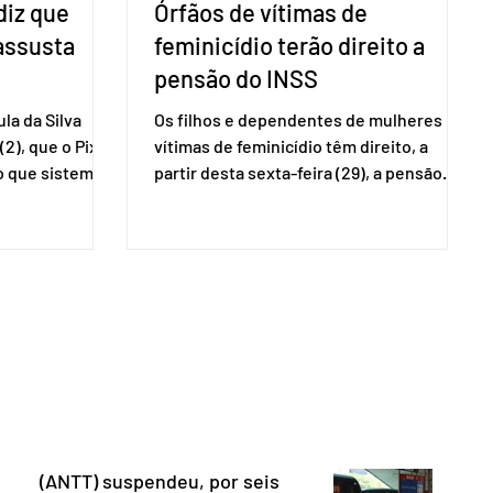
diz que
Órfãos de vítimas de
 assusta
feminicídio terão direito a
pensão do INSS
la da Silva
Os filhos e dependentes de mulheres
(2), que o Pix
vítimas de feminicídio têm direito, a
so que sistemas
partir desta sexta-feira (29), a pensão
ses que
especial do Instituto Nacional do Seguro
amento
Social (INSS). A norma regulamenta a
Catalão (GO),
concessão do benefício no valor de um
ns da
salário-mínimo. De acordo com a norma,
e que o Brasil
têm direito à pensão os menores de 18
mo “uma
anos em situação de vulnerabilidade
O Escritório do
social cuja renda familiar per capita seja
 dos Estados
igual ou inferior a um quarto do salário-
istema de
mínimo. Além dos filhos biológicos,
iado pelo
poderão receber o
(ANTT) suspendeu, por seis