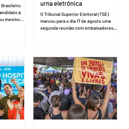
urna eletrônica
Brasileiro
candidato à
O Tribunal Superior Eleitoral (TSE)
a ou mesmo
marcou para o dia 17 de agosto uma
s para as
segunda reunião com embaixadores,
são foi
representantes diplomáticos e
 nacional nesta
organismos internacionais, a fim de
ido decidiu
explicar o funcionamento da urna
taduais para a
eletrônica brasileira, bem como do
bito local. A
sistema eleitoral do país. Segundo o
 focar na
tribunal, o encontro ocorrerá na sede do
e deputados
TSE e dará continuidade às ações de
ecer a bancada
transparência voltadas à comunidade
com senad
internacional. Nela, o presidente da
Corte, ministro Kássio Nunes Marques,
voltará a explic