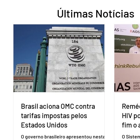
Últimas Notícias
Brasil aciona OMC contra
Reméd
tarifas impostas pelos
HIV p
Estados Unidos
fim o 
O governo brasileiro apresentou nesta
O Siste