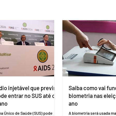
io injetável que previne
Saiba como vai fun
ode entrar no SUS até o
biometria nas elei
ano
ano
ma Único de Saúde (SUS) pode
A biometria será usada ma