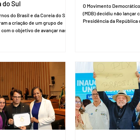
 do Sul
O Movimento Democrático 
(MDB) decidiu não lançar 
nos do Brasil e da Coreia do Sul
Presidência da Repúblic
ram a criação de um grupo de
firmar coligações nacionai
 com o objetivo de avançar nas
eleições deste ano. A deci
ões entre o país asiático e o
formalizada em convenção
l. O bloco econômico formado
segunda-feira (27). O part
il, Argentina, Paraguai e Uruguai,
liberar seus diretórios es
 outros países associados.
formação de alianças no âm
os criar um grupo de trabalho
ideia, segundo o partido, é
identificar sensibilidades dos
eleição de governadores 
os e evitar que elas sejam um
estaduais, além de fortal
ho para a retomada das
no Congresso Nacional, 
ções de um acordo do Mercosul
reia”, disse o presiden