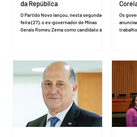
da República
Coreia
O Partido Novo lançou, nesta segunda-
Os gover
feira (27), o ex-governador de Minas
anuncia
Gerais Romeu Zema como candidato à
trabalho
presidência da República. A convenção
negociaç
nacional do partido foi realizada em
Mercosu
Brasília. O Novo ainda não definiu quem
por Bras
vai compor a chapa como candidato a
além de
vice-presidente. A convenção contou
“Decidim
com a presença do presidente nacional
que vai 
do partido, Eduardo Ribeiro, e do senador
dois lad
Eduardo Girão, filiado ao Novo desde
empecil
fevereiro de 2023. Formado em
negocia
administração de empresas pela Fundaç
com a Co