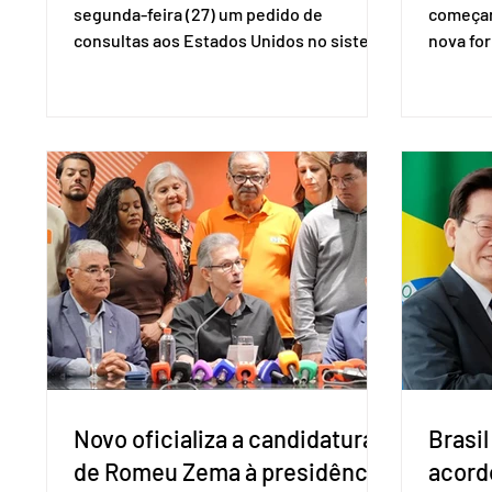
segunda-feira (27) um pedido de
começar
consultas aos Estados Unidos no sistema
nova for
de solução de controvérsias da
(PreP), 
Organização Mundial do Comércio (OMC),
prevençã
contestando duas medidas tarifárias
medicam
adotadas pelo país norte-americano com
a replic
base na Seção 301 da Lei de Comércio de
e pode 
1974. Segundo nota divulgada pelo
pedido 
Ministério das Relações Exteriores, o
pelo Mi
Brasil considera que as tarifas são
Naciona
injustificadas e incompatíveis com as
Tecnolo
obrigações assumidas pelos Estados
que vem
Unid
Novo oficializa a candidatura
Brasil
de Romeu Zema à presidência
acord