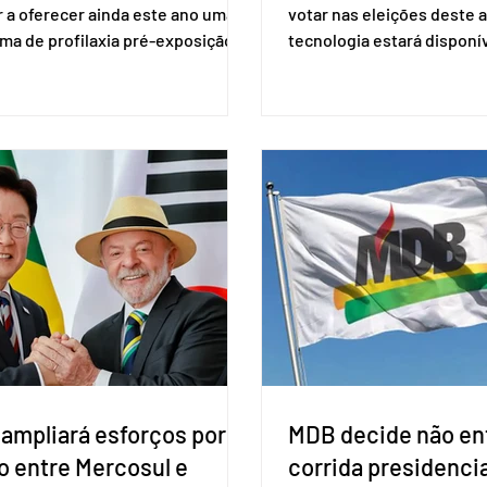
 a oferecer ainda este ano uma
votar nas eleições deste a
ma de profilaxia pré-exposição
tecnologia estará disponí
aplicada por injeção, para a
seções eleitorais do país 
o do HIV. Trata-se do
fraudes e garantir a lisura 
ento carbotegravir, que impede
Apesar da requisição, a bi
ação do vírus de forma prolongada
obrigatória para exercer o 
ser tomado a cada dois meses. O
Se o título estiver regular
de inclusão vai ser encaminhado
votar mesmo sem ter real
nistério da Saúde à Comissão
cadastro. Neste caso, será
l de Incorporação de Novas
documento de identificaç
gias no SUS (Conitec) na semana
à urna eletrônica. Se a urn
. A Conitec é um colegiado
não reconh
 ampliará esforços por
MDB decide não ent
o entre Mercosul e
corrida presidencia