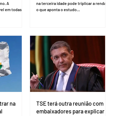
no. A
na terceira idade pode triplicar a renda. É
vel em todas as
o que aponta o estudo
para evitar
Empreendedorismo Sênior Sob a Ótica da
do pleito.
Pesquisa Nacional por Amostra de
ometria não é
Domicílio (PNAD Contínua), do Serviço
direito ao voto.
Brasileiro de Apoio às Micro e Pequenas
, o eleitor pode
Empresas (Sebrae), realizado a partir de
izado esse
dados do Instituto Brasileiro de
 exigido o
Geografia e Estatística (IBGE). O estudo
ão para acesso
do Sebrae mostra que, no quarto
a eletrônica
trimestre de 2025, os empreendedores
60+ formalizados atingiram o maior
rendime
rar na
TSE terá outra reunião com
l
embaixadores para explicar