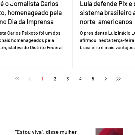
é o Jornalista Carlos
Lula defende Pix e 
to, homenageado pela
sistema brasileiro
no Dia da Imprensa
norte-americanos
ista Carlos Peixoto foi um dos
O presidente Luiz Inácio Lu
ionais homenageados pela
afirmou, nesta terça-feira 
egislativa do Distrito Federal
brasileiro é mais vantajo
a sessão solene realizada em 1º
de empresas estaduniden
, data em que se celebra o Dia da
prestam serviços de pag
a. A homenagem, proposta pela
eletrônico. Em evento em 
 distrital Dra. Jane Klébia,
Lula destacou as vantage
1
2
3
4
5
ceu personalidades que
tecnologia nacional e diss
nham relevantes serviços à
não aceita ser tratado co
ção no Distrito Federal e
republiqueta de banana”. 
 contribuindo para a informação,
Representante Comercial
nia e o fortalecimento da
Unidos (USTR) atacou o s
cia. Com uma trajetória
pagamento instantâneo cr
dad
Banco Cen
“Estou viva”, disse mulher