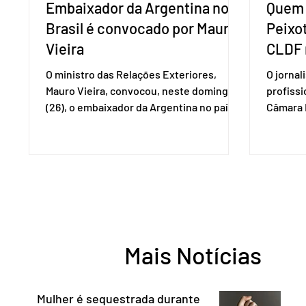
Embaixador da Argentina no
Quem 
Brasil é convocado por Mauro
Peixo
Vieira
CLDF 
O ministro das Relações Exteriores,
O jornal
Mauro Vieira, convocou, neste domingo
profiss
(26), o embaixador da Argentina no país,
Câmara L
Daniel Raimondi, e transmitiu ao
durante 
diplomata estrangeiro a repulsa do
de junho
governo brasileiro à fala do presidente
Imprens
argentino Javier Milei, feita durante visita
deputada
do chefe de Estado a São Paulo. “Não há
reconhe
precedentes de um presidente
desempe
estrangeiro que, em território nacional,
comunica
enfeixe agressões e ofensas ao Chefe de
Entorno,
Mais Notícias
Estado, às instituições democráticas,
a cidada
inclusive ao Poder Judic
democra
consoli
Mulher é sequestrada durante