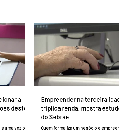
cionar a
Empreender na terceira idade
ções deste
triplica renda, mostra estudo
do Sebrae
is uma vez para
Quem formaliza um negócio e empreende