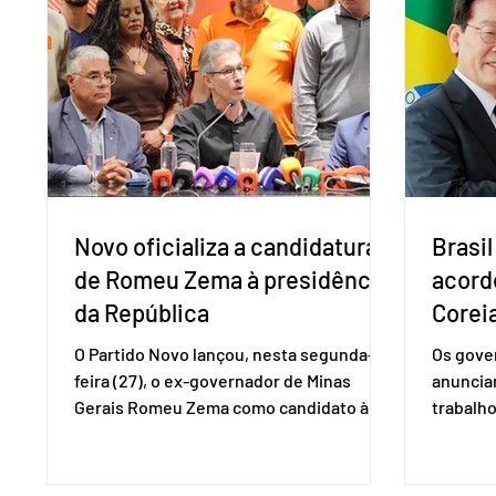
1974. Segundo nota divulgada pelo
pedido 
Ministério das Relações Exteriores, o
pelo Mi
Brasil considera que as tarifas são
Naciona
injustificadas e incompatíveis com as
Tecnolo
obrigações assumidas pelos Estados
que vem
Unid
Novo oficializa a candidatura
Brasil
de Romeu Zema à presidência
acord
da República
Coreia
O Partido Novo lançou, nesta segunda-
Os gover
feira (27), o ex-governador de Minas
anuncia
Gerais Romeu Zema como candidato à
trabalho
presidência da República. A convenção
negociaç
nacional do partido foi realizada em
Mercosu
Brasília. O Novo ainda não definiu quem
por Bras