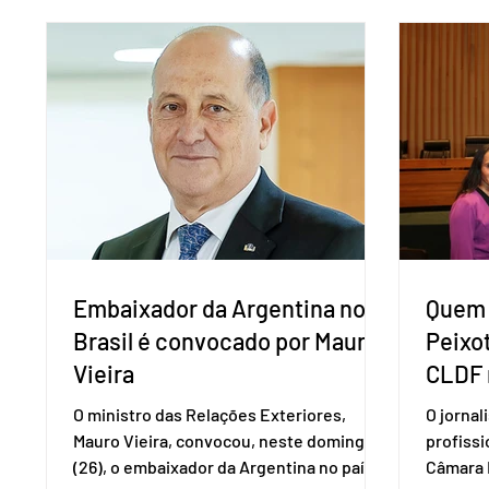
vai compor a chapa como candidato a
além de
vice-presidente. A convenção contou
“Decidim
com a presença do presidente nacional
que vai 
do partido, Eduardo Ribeiro, e do senador
dois lad
Eduardo Girão, filiado ao Novo desde
empecil
fevereiro de 2023. Formado em
negocia
administração de empresas pela Fundaç
com a Co
Embaixador da Argentina no
Quem 
Brasil é convocado por Mauro
Peixo
Vieira
CLDF 
O ministro das Relações Exteriores,
O jornal
Mauro Vieira, convocou, neste domingo
profiss
(26), o embaixador da Argentina no país,
Câmara L