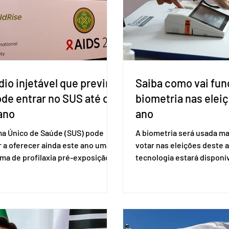
io injetável que previne
Saiba como vai fun
ode entrar no SUS até o
biometria nas elei
ano
ano
ma Único de Saúde (SUS) pode
A biometria será usada ma
 a oferecer ainda este ano uma
votar nas eleições deste a
ma de profilaxia pré-exposição
tecnologia estará disponí
aplicada por injeção, para a
seções eleitorais do país 
o do HIV. Trata-se do
fraudes e garantir a lisura 
ento carbotegravir, que impede
Apesar da requisição, a bi
ação do vírus de forma prolongada
obrigatória para exercer o 
ser tomado a cada dois meses. O
Se o título estiver regular