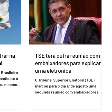
izado esse
dados do Instituto Brasileiro de
 exigido o
Geografia e Estatística (IBGE). O estudo
ão para acesso
do Sebrae mostra que, no quarto
a eletrônica
trimestre de 2025, os empreendedores
60+ formalizados atingiram o maior
rendime
rar na
TSE terá outra reunião com
l
embaixadores para explicar
urna eletrônica
Brasileiro
candidato à
O Tribunal Superior Eleitoral (TSE)
a ou mesmo
marcou para o dia 17 de agosto uma
s para as
segunda reunião com embaixadores,
são foi
representantes diplomáticos e
 nacional nesta
organismos internacionais, a fim de
ido decidiu
explicar o funcionamento da urna