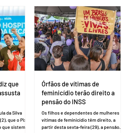
taduais para a
eletrônica brasileira, bem como do
bito local. A
sistema eleitoral do país. Segundo o
 focar na
tribunal, o encontro ocorrerá na sede do
e deputados
TSE e dará continuidade às ações de
ecer a bancada
transparência voltadas à comunidade
com senad
internacional. Nela, o presidente da
Corte, ministro Kássio Nunes Marques,
voltará a explic
diz que
Órfãos de vítimas de
 assusta
feminicídio terão direito a
pensão do INSS
la da Silva
Os filhos e dependentes de mulheres
(2), que o Pix
vítimas de feminicídio têm direito, a
so que sistemas
partir desta sexta-feira (29), a pensão