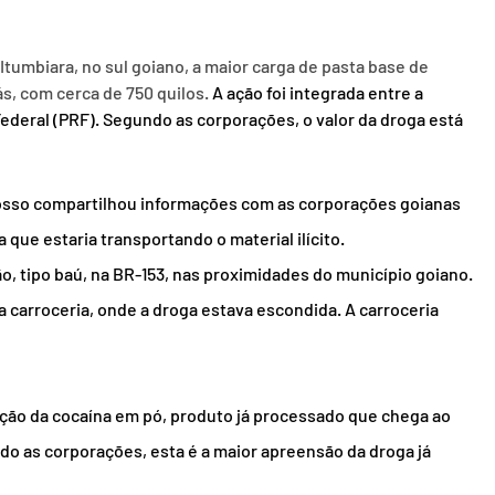
 Itumbiara, no sul goiano, a maior carga de pasta base de 
ás, com cerca de 750 quilos. 
A ação foi integrada entre a 
a Federal (PRF). Segundo as corporações, o valor da droga está 
osso compartilhou informações com as corporações goianas 
 que estaria transportando o material ilícito.
o, tipo baú, na BR-153, nas proximidades do município goiano. 
a carroceria, onde a droga estava escondida. A carroceria 
ução da cocaína em pó, produto já processado que chega ao 
do as corporações, esta é a maior apreensão da droga já 