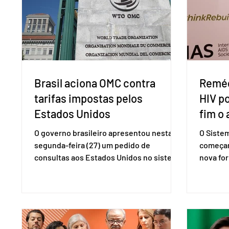
Brasil aciona OMC contra
Reméd
tarifas impostas pelos
HIV p
Estados Unidos
fim o 
O governo brasileiro apresentou nesta
O Siste
segunda-feira (27) um pedido de
começar
consultas aos Estados Unidos no sistema
nova for
de solução de controvérsias da
(PreP), 
Organização Mundial do Comércio (OMC),
prevençã
contestando duas medidas tarifárias
medicam
adotadas pelo país norte-americano com
a replic
base na Seção 301 da Lei de Comércio de
e pode 