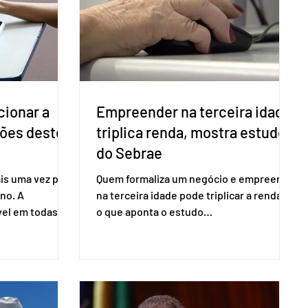
cionar a
Empreender na terceira idade
ções deste
triplica renda, mostra estudo
do Sebrae
is uma vez para
Quem formaliza um negócio e empreende
no. A
na terceira idade pode triplicar a renda. É
vel em todas as
o que aponta o estudo
para evitar
Empreendedorismo Sênior Sob a Ótica da
do pleito.
Pesquisa Nacional por Amostra de
ometria não é
Domicílio (PNAD Contínua), do Serviço
direito ao voto.
Brasileiro de Apoio às Micro e Pequenas
, o eleitor pode
Empresas (Sebrae), realizado a partir de