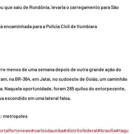
ou que saiu de Rondônia, levaria o carregamento para São 
á encaminhada para a Polícia Civil de Itumbiara
rre menos de uma semana depois de outra grande ação do 
eram, na BR-364, em Jataí, no sudoeste de Goiás, um caminhão 
a. Naquela oportunidade, foram 265 quilos do entorpecente, 
va escondido em uma lateral falsa.
o 
metropoles
ortalfortenews
#carlosdaunika
#distritofederal
#brasília
#tagu