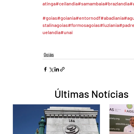
atinga
#ceilandia
#samambaia
#brazlandia
#
#goias
#goiania
#entornodf
#abadiania
#agu
stalinagoias
#formosagoias
#luziania
#padr
uelandia
#unai
Goiás
Últimas Notícias