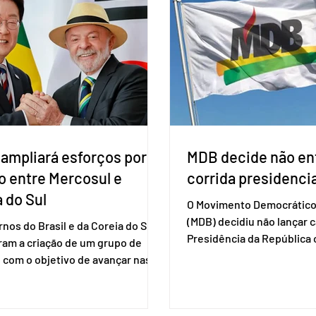
de inclusão vai ser encaminhado
votar mesmo sem ter real
nistério da Saúde à Comissão
cadastro. Neste caso, será
l de Incorporação de Novas
documento de identificaç
gias no SUS (Conitec) na semana
à urna eletrônica. Se a urn
. A Conitec é um colegiado
não reconh
 ampliará esforços por
MDB decide não ent
o entre Mercosul e
corrida presidencia
 do Sul
O Movimento Democrático 
(MDB) decidiu não lançar 
nos do Brasil e da Coreia do Sul
Presidência da Repúblic
ram a criação de um grupo de
firmar coligações nacionai
 com o objetivo de avançar nas
eleições deste ano. A deci
ões entre o país asiático e o
formalizada em convenção
l. O bloco econômico formado
segunda-feira (27). O part
il, Argentina, Paraguai e Uruguai,