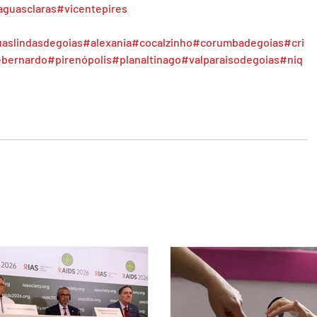
aguasclaras
#vicentepires
aslindasdegoias
#alexania
#cocalzinho
#corumbadegoias
#cri
ebernardo
#pirenópolis
#planaltinago
#valparaisodegoias
#niq