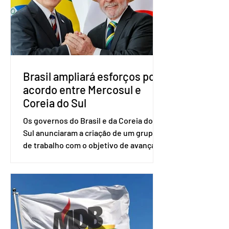
do partido, Eduardo Ribeiro, e do
senador Eduardo Girão, filiado ao Novo
desde fevereiro de 2023. Formado em
administração de empresas pela
Fundaç
Brasil ampliará esforços por
acordo entre Mercosul e
Coreia do Sul
Os governos do Brasil e da Coreia do
Sul anunciaram a criação de um grupo
de trabalho com o objetivo de avançar
nas negociações entre o país asiático e
o Mercosul. O bloco econômico formado
por Brasil, Argentina, Paraguai e
Uruguai, além de outros países
associados. “Decidimos criar um grupo
de trabalho que vai identificar