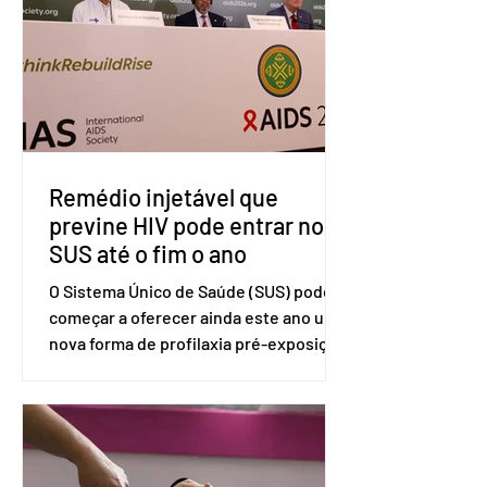
Lei de Comércio de 1974. Segundo nota
divulgada pelo Ministério das Relações
Exteriores, o Brasil considera que as
tarifas são injustificadas e
incompatíveis com as obrigações
assumidas pelos Estados Unid
Remédio injetável que
previne HIV pode entrar no
SUS até o fim o ano
O Sistema Único de Saúde (SUS) pode
começar a oferecer ainda este ano uma
nova forma de profilaxia pré-exposição
(PreP), aplicada por injeção, para a
prevenção do HIV. Trata-se do
medicamento carbotegravir, que
impede a replicação do vírus de forma
prolongada e pode ser tomado a cada