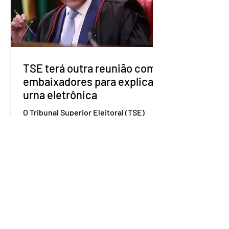
governadores e deputados estaduais,
além de fortalecer a bancada no
Congresso Nacional, com senad
TSE terá outra reunião com
embaixadores para explicar
urna eletrônica
O Tribunal Superior Eleitoral (TSE)
marcou para o dia 17 de agosto uma
segunda reunião com embaixadores,
representantes diplomáticos e
organismos internacionais, a fim de
explicar o funcionamento da urna
eletrônica brasileira, bem como do
sistema eleitoral do país. Segundo o
tribunal, o encontro ocorrerá na sede
do TSE e dará continuidade às ações de