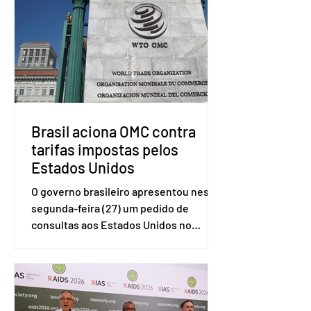
Brasil aciona OMC contra
tarifas impostas pelos
Estados Unidos
O governo brasileiro apresentou nesta
segunda-feira (27) um pedido de
consultas aos Estados Unidos no
sistema de solução de controvérsias da
Organização Mundial do Comércio
(OMC), contestando duas medidas
tarifárias adotadas pelo país norte-
americano com base na Seção 301 da