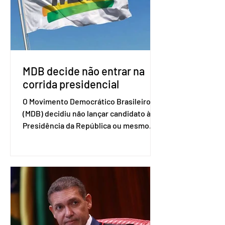
sensibilidades dos dois lados e evitar
que elas sejam um empecilho para a
retomada das negociações de um
acordo do Mercosul com a Coreia”,
disse o presiden
MDB decide não entrar na
corrida presidencial
O Movimento Democrático Brasileiro
(MDB) decidiu não lançar candidato à
Presidência da República ou mesmo
firmar coligações nacionais para as
eleições deste ano. A decisão foi
formalizada em convenção nacional
nesta segunda-feira (27). O partido
decidiu liberar seus diretórios
estaduais para a formação de alianças
no âmbito local. A ideia, segundo o
partido, é focar na eleição de