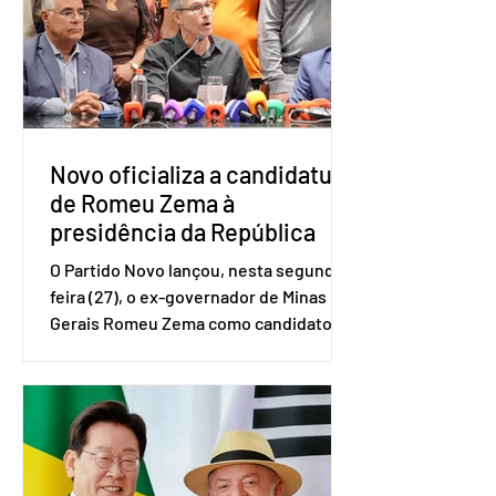
Brasileiro de Geografia e Estatística
(IBGE). O estudo do Sebrae mostra que,
no quarto trimestre de 2025, os
empreendedores 60+ formalizados
atingiram o maior rendime
Novo oficializa a candidatura
de Romeu Zema à
presidência da República
O Partido Novo lançou, nesta segunda-
feira (27), o ex-governador de Minas
Gerais Romeu Zema como candidato à
presidência da República. A convenção
nacional do partido foi realizada em
Brasília. O Novo ainda não definiu quem
vai compor a chapa como candidato a
vice-presidente. A convenção contou
com a presença do presidente nacional