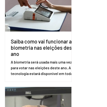
dois meses. O pedido de inclusão vai
ser encaminhado pelo Ministério da
Saúde à Comissão Nacional de
Incorporação de Novas Tecnologias no
SUS (Conitec) na semana que vem. A
Conitec é um colegiado
Saiba como vai funcionar a
biometria nas eleições deste
ano
A biometria será usada mais uma vez
para votar nas eleições deste ano. A
tecnologia estará disponível em todas
as seções eleitorais do país para evitar
fraudes e garantir a lisura do pleito.
Apesar da requisição, a biometria não é
obrigatória para exercer o direito ao
voto. Se o título estiver regular, o