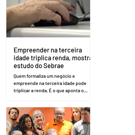
eleitor pode votar mesmo sem ter
realizado esse cadastro. Neste caso,
será exigido o documento de
identificação para acesso à urna
eletrônica. Se a urna eletrônica não
reconh
Empreender na terceira
idade triplica renda, mostra
estudo do Sebrae
Quem formaliza um negócio e
empreende na terceira idade pode
triplicar a renda. É o que aponta o
estudo Empreendedorismo Sênior Sob
a Ótica da Pesquisa Nacional por
Amostra de Domicílio (PNAD Contínua),
do Serviço Brasileiro de Apoio às Micro
e Pequenas Empresas (Sebrae),
realizado a partir de dados do Instituto