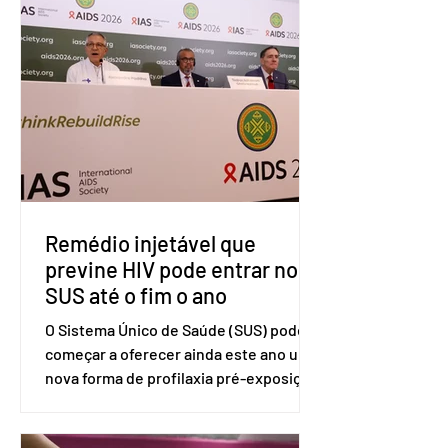
(OMC), contestando duas medidas
tarifárias adotadas pelo país norte-
americano com base na Seção 301 da
Lei de Comércio de 1974. Segundo nota
divulgada pelo Ministério das Relações
Exteriores, o Brasil considera que as
tarifas são injustificadas e
incompatíveis com as obrigações
assumidas pelos Estados Unid
Remédio injetável que
previne HIV pode entrar no
SUS até o fim o ano
O Sistema Único de Saúde (SUS) pode
começar a oferecer ainda este ano uma
nova forma de profilaxia pré-exposição
(PreP), aplicada por injeção, para a
prevenção do HIV. Trata-se do