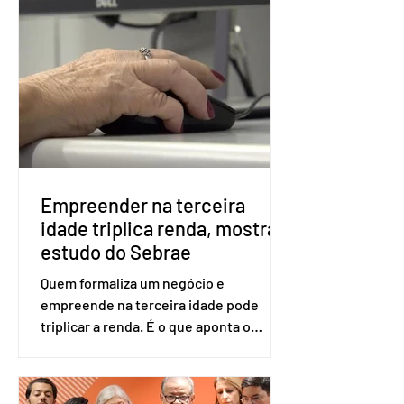
obrigatória para exercer o direito ao
voto. Se o título estiver regular, o
eleitor pode votar mesmo sem ter
realizado esse cadastro. Neste caso,
será exigido o documento de
identificação para acesso à urna
eletrônica. Se a urna eletrônica não
reconh
Empreender na terceira
idade triplica renda, mostra
estudo do Sebrae
Quem formaliza um negócio e
empreende na terceira idade pode
triplicar a renda. É o que aponta o
estudo Empreendedorismo Sênior Sob
a Ótica da Pesquisa Nacional por
Amostra de Domicílio (PNAD Contínua),