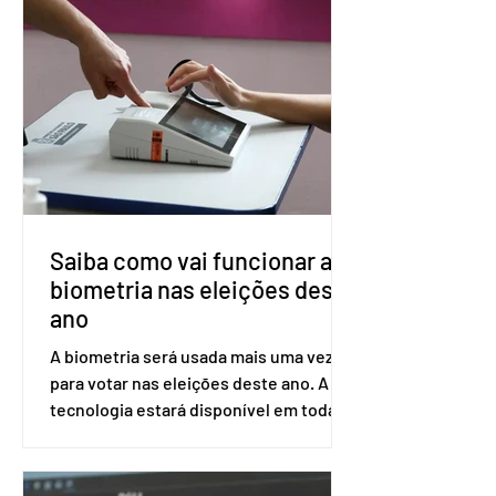
medicamento carbotegravir, que
impede a replicação do vírus de forma
prolongada e pode ser tomado a cada
dois meses. O pedido de inclusão vai
ser encaminhado pelo Ministério da
Saúde à Comissão Nacional de
Incorporação de Novas Tecnologias no
SUS (Conitec) na semana que vem. A
Conitec é um colegiado
Saiba como vai funcionar a
biometria nas eleições deste
ano
A biometria será usada mais uma vez
para votar nas eleições deste ano. A
tecnologia estará disponível em todas
as seções eleitorais do país para evitar
fraudes e garantir a lisura do pleito.
Apesar da requisição, a biometria não é