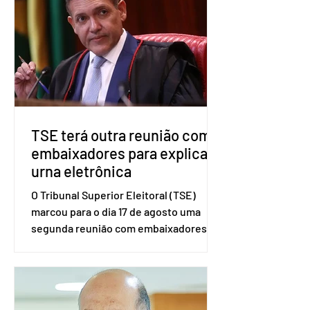
estaduais para a formação de alianças
no âmbito local. A ideia, segundo o
partido, é focar na eleição de
governadores e deputados estaduais,
além de fortalecer a bancada no
Congresso Nacional, com senad
TSE terá outra reunião com
embaixadores para explicar
urna eletrônica
O Tribunal Superior Eleitoral (TSE)
marcou para o dia 17 de agosto uma
segunda reunião com embaixadores,
representantes diplomáticos e
organismos internacionais, a fim de
explicar o funcionamento da urna
eletrônica brasileira, bem como do