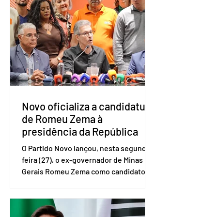
do Serviço Brasileiro de Apoio às Micro
e Pequenas Empresas (Sebrae),
realizado a partir de dados do Instituto
Brasileiro de Geografia e Estatística
(IBGE). O estudo do Sebrae mostra que,
no quarto trimestre de 2025, os
empreendedores 60+ formalizados
atingiram o maior rendime
Novo oficializa a candidatura
de Romeu Zema à
presidência da República
O Partido Novo lançou, nesta segunda-
feira (27), o ex-governador de Minas
Gerais Romeu Zema como candidato à
presidência da República. A convenção
nacional do partido foi realizada em
Brasília. O Novo ainda não definiu quem