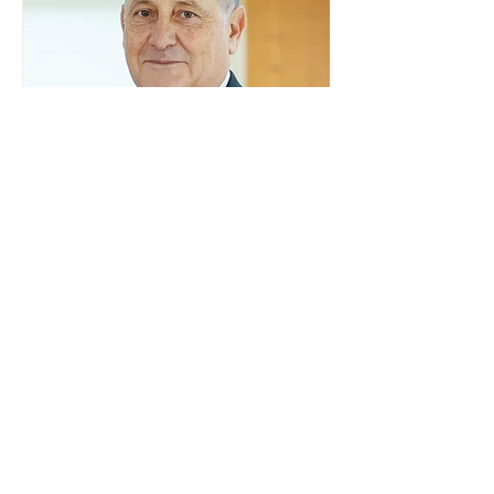
sistema eleitoral do país. Segundo o
tribunal, o encontro ocorrerá na sede
do TSE e dará continuidade às ações de
transparência voltadas à comunidade
internacional. Nela, o presidente da
Corte, ministro Kássio Nunes Marques,
voltará a explic
Embaixador da Argentina no
Brasil é convocado por
Mauro Vieira
O ministro das Relações Exteriores,
Mauro Vieira, convocou, neste domingo
(26), o embaixador da Argentina no
país, Daniel Raimondi, e transmitiu ao
diplomata estrangeiro a repulsa do
governo brasileiro à fala do presidente
argentino Javier Milei, feita durante
visita do chefe de Estado a São Paulo.