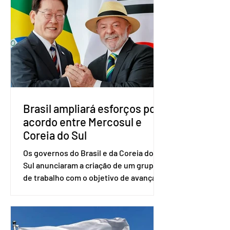
vai compor a chapa como candidato a
vice-presidente. A convenção contou
com a presença do presidente nacional
do partido, Eduardo Ribeiro, e do
senador Eduardo Girão, filiado ao Novo
desde fevereiro de 2023. Formado em
administração de empresas pela
Fundaç
Brasil ampliará esforços por
acordo entre Mercosul e
Coreia do Sul
Os governos do Brasil e da Coreia do
Sul anunciaram a criação de um grupo
de trabalho com o objetivo de avançar
nas negociações entre o país asiático e
o Mercosul. O bloco econômico formado
por Brasil, Argentina, Paraguai e
Uruguai, além de outros países