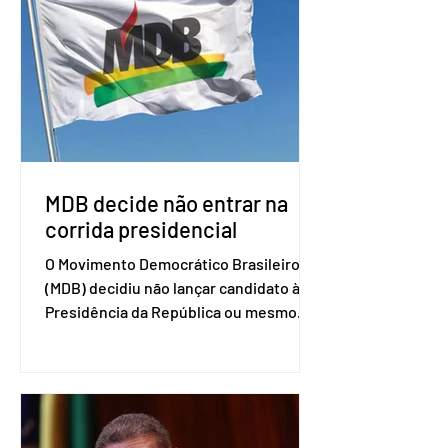
associados. “Decidimos criar um grupo
de trabalho que vai identificar
sensibilidades dos dois lados e evitar
que elas sejam um empecilho para a
retomada das negociações de um
acordo do Mercosul com a Coreia”,
disse o presiden
MDB decide não entrar na
corrida presidencial
O Movimento Democrático Brasileiro
(MDB) decidiu não lançar candidato à
Presidência da República ou mesmo
firmar coligações nacionais para as
eleições deste ano. A decisão foi
formalizada em convenção nacional
nesta segunda-feira (27). O partido
decidiu liberar seus diretórios