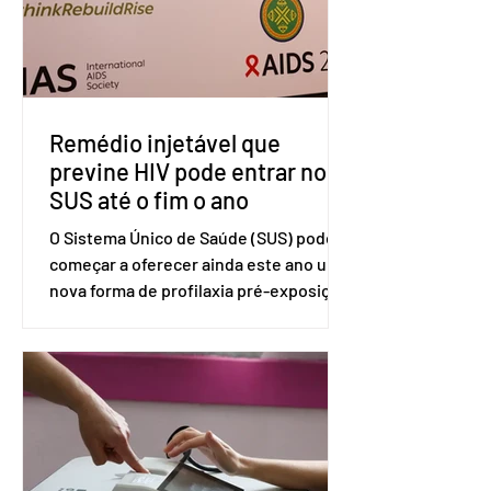
Exteriores, o Brasil considera que as
tarifas são injustificadas e
incompatíveis com as obrigações
assumidas pelos Estados Unid
Remédio injetável que
previne HIV pode entrar no
SUS até o fim o ano
O Sistema Único de Saúde (SUS) pode
começar a oferecer ainda este ano uma
nova forma de profilaxia pré-exposição
(PreP), aplicada por injeção, para a
prevenção do HIV. Trata-se do
medicamento carbotegravir, que
impede a replicação do vírus de forma
prolongada e pode ser tomado a cada
dois meses. O pedido de inclusão vai
ser encaminhado pelo Ministério da