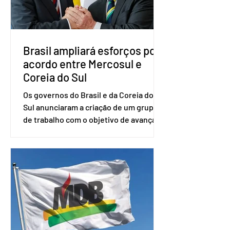
desde fevereiro de 2023. Formado em
administração de empresas pela
Fundaç
Brasil ampliará esforços por
acordo entre Mercosul e
Coreia do Sul
Os governos do Brasil e da Coreia do
Sul anunciaram a criação de um grupo
de trabalho com o objetivo de avançar
nas negociações entre o país asiático e
o Mercosul. O bloco econômico formado
por Brasil, Argentina, Paraguai e
Uruguai, além de outros países
associados. “Decidimos criar um grupo
de trabalho que vai identificar
sensibilidades dos dois lados e evitar
que elas sejam um empecilho para a