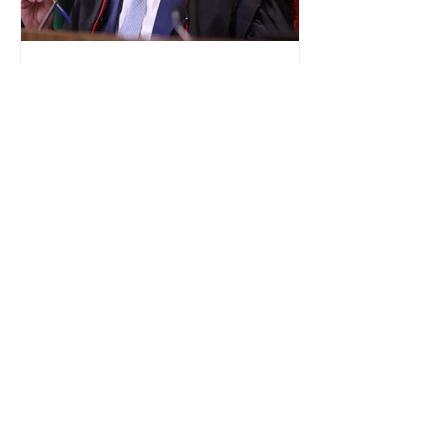
Congresso Nacional, com senad
TSE terá outra reunião com
embaixadores para explicar
urna eletrônica
O Tribunal Superior Eleitoral (TSE)
marcou para o dia 17 de agosto uma
segunda reunião com embaixadores,
representantes diplomáticos e
organismos internacionais, a fim de
explicar o funcionamento da urna
eletrônica brasileira, bem como do
sistema eleitoral do país. Segundo o
tribunal, o encontro ocorrerá na sede
do TSE e dará continuidade às ações de
transparência voltadas à comunidade
internacional. Nela, o presidente da