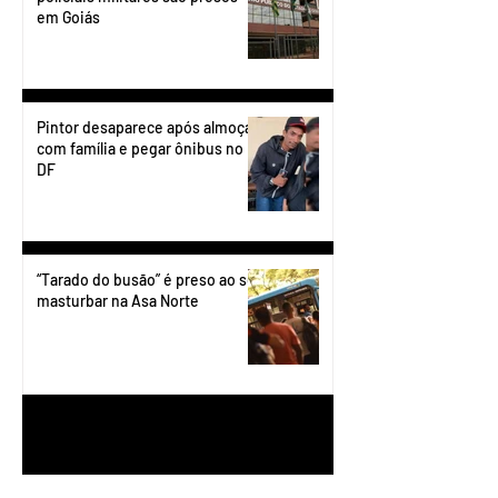
em Goiás
Pintor desaparece após almoçar
com família e pegar ônibus no
DF
“Tarado do busão” é preso ao se
masturbar na Asa Norte
1
/
199