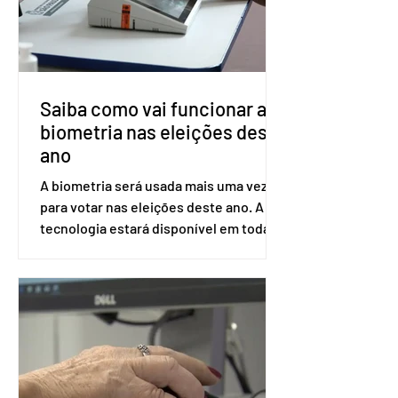
Saúde à Comissão Nacional de
Incorporação de Novas Tecnologias no
SUS (Conitec) na semana que vem. A
Conitec é um colegiado
Saiba como vai funcionar a
biometria nas eleições deste
ano
A biometria será usada mais uma vez
para votar nas eleições deste ano. A
tecnologia estará disponível em todas
as seções eleitorais do país para evitar
fraudes e garantir a lisura do pleito.
Apesar da requisição, a biometria não é
obrigatória para exercer o direito ao
voto. Se o título estiver regular, o
eleitor pode votar mesmo sem ter
realizado esse cadastro. Neste caso,