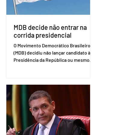
retomada das negociações de um
acordo do Mercosul com a Coreia”,
disse o presiden
MDB decide não entrar na
corrida presidencial
O Movimento Democrático Brasileiro
(MDB) decidiu não lançar candidato à
Presidência da República ou mesmo
firmar coligações nacionais para as
eleições deste ano. A decisão foi
formalizada em convenção nacional
nesta segunda-feira (27). O partido
decidiu liberar seus diretórios
estaduais para a formação de alianças
no âmbito local. A ideia, segundo o
partido, é focar na eleição de
governadores e deputados estaduais,
além de fortalecer a bancada no