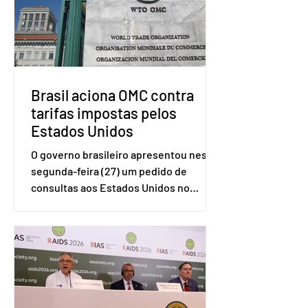
Brasil aciona OMC contra
tarifas impostas pelos
Estados Unidos
O governo brasileiro apresentou nesta
segunda-feira (27) um pedido de
consultas aos Estados Unidos no
sistema de solução de controvérsias da
Organização Mundial do Comércio
(OMC), contestando duas medidas
tarifárias adotadas pelo país norte-
americano com base na Seção 301 da
Lei de Comércio de 1974. Segundo nota
divulgada pelo Ministério das Relações