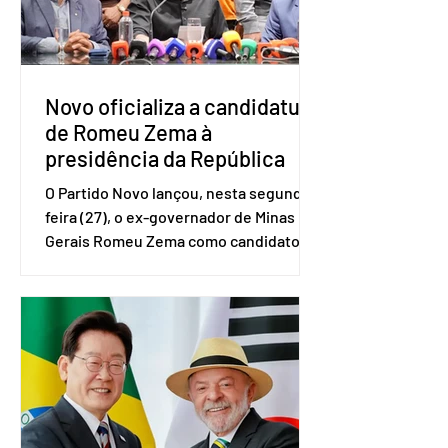
no quarto trimestre de 2025, os
empreendedores 60+ formalizados
atingiram o maior rendime
Novo oficializa a candidatura
de Romeu Zema à
presidência da República
O Partido Novo lançou, nesta segunda-
feira (27), o ex-governador de Minas
Gerais Romeu Zema como candidato à
presidência da República. A convenção
nacional do partido foi realizada em
Brasília. O Novo ainda não definiu quem
vai compor a chapa como candidato a
vice-presidente. A convenção contou
com a presença do presidente nacional
do partido, Eduardo Ribeiro, e do
senador Eduardo Girão, filiado ao Novo