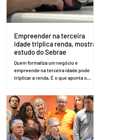
será exigido o documento de
identificação para acesso à urna
eletrônica. Se a urna eletrônica não
reconh
Empreender na terceira
idade triplica renda, mostra
estudo do Sebrae
Quem formaliza um negócio e
empreende na terceira idade pode
triplicar a renda. É o que aponta o
estudo Empreendedorismo Sênior Sob
a Ótica da Pesquisa Nacional por
Amostra de Domicílio (PNAD Contínua),
do Serviço Brasileiro de Apoio às Micro
e Pequenas Empresas (Sebrae),
realizado a partir de dados do Instituto
Brasileiro de Geografia e Estatística
(IBGE). O estudo do Sebrae mostra que,