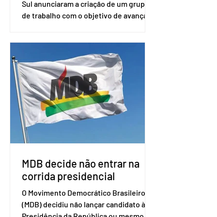
Sul anunciaram a criação de um grupo
de trabalho com o objetivo de avançar
nas negociações entre o país asiático e
o Mercosul. O bloco econômico formado
por Brasil, Argentina, Paraguai e
Uruguai, além de outros países
associados. “Decidimos criar um grupo
de trabalho que vai identificar
sensibilidades dos dois lados e evitar
que elas sejam um empecilho para a
retomada das negociações de um
acordo do Mercosul com a Coreia”,
disse o presiden
MDB decide não entrar na
corrida presidencial
O Movimento Democrático Brasileiro
(MDB) decidiu não lançar candidato à
Presidência da República ou mesmo