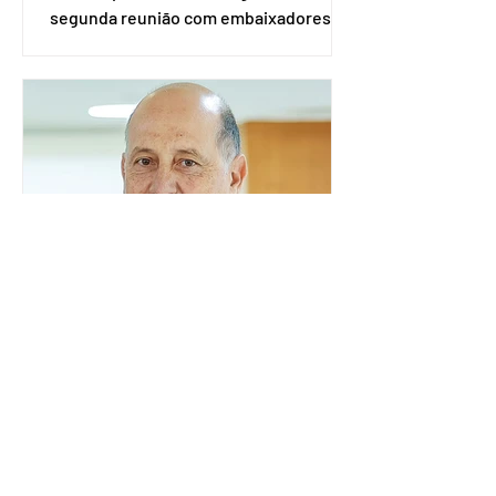
segunda reunião com embaixadores,
representantes diplomáticos e
organismos internacionais, a fim de
explicar o funcionamento da urna
eletrônica brasileira, bem como do
sistema eleitoral do país. Segundo o
tribunal, o encontro ocorrerá na sede
do TSE e dará continuidade às ações de
transparência voltadas à comunidade
internacional. Nela, o presidente da
Corte, ministro Kássio Nunes Marques,
voltará a explic
Embaixador da Argentina no
Brasil é convocado por
Mauro Vieira
O ministro das Relações Exteriores,
Mauro Vieira, convocou, neste domingo