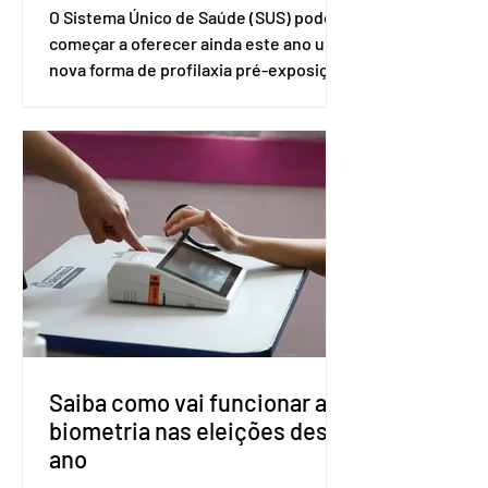
O Sistema Único de Saúde (SUS) pode
começar a oferecer ainda este ano uma
nova forma de profilaxia pré-exposição
(PreP), aplicada por injeção, para a
prevenção do HIV. Trata-se do
medicamento carbotegravir, que
impede a replicação do vírus de forma
prolongada e pode ser tomado a cada
dois meses. O pedido de inclusão vai
ser encaminhado pelo Ministério da
Saúde à Comissão Nacional de
Incorporação de Novas Tecnologias no
SUS (Conitec) na semana que vem. A
Conitec é um colegiado
Saiba como vai funcionar a
biometria nas eleições deste
ano