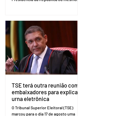
firmar coligações nacionais para as
eleições deste ano. A decisão foi
formalizada em convenção nacional
nesta segunda-feira (27). O partido
decidiu liberar seus diretórios
estaduais para a formação de alianças
no âmbito local. A ideia, segundo o
partido, é focar na eleição de
governadores e deputados estaduais,
além de fortalecer a bancada no
Congresso Nacional, com senad
TSE terá outra reunião com
embaixadores para explicar
urna eletrônica
O Tribunal Superior Eleitoral (TSE)
marcou para o dia 17 de agosto uma