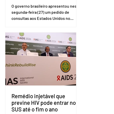
O governo brasileiro apresentou nesta
segunda-feira (27) um pedido de
consultas aos Estados Unidos no
sistema de solução de controvérsias da
Organização Mundial do Comércio
(OMC), contestando duas medidas
tarifárias adotadas pelo país norte-
americano com base na Seção 301 da
Lei de Comércio de 1974. Segundo nota
divulgada pelo Ministério das Relações
Exteriores, o Brasil considera que as
tarifas são injustificadas e
incompatíveis com as obrigações
assumidas pelos Estados Unid
Remédio injetável que
previne HIV pode entrar no
SUS até o fim o ano