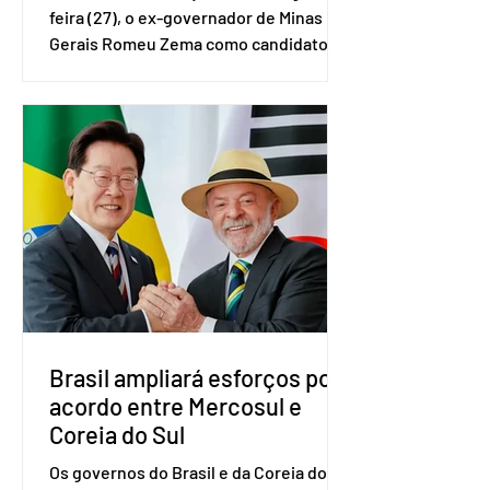
feira (27), o ex-governador de Minas
Gerais Romeu Zema como candidato à
presidência da República. A convenção
nacional do partido foi realizada em
Brasília. O Novo ainda não definiu quem
vai compor a chapa como candidato a
vice-presidente. A convenção contou
com a presença do presidente nacional
do partido, Eduardo Ribeiro, e do
senador Eduardo Girão, filiado ao Novo
desde fevereiro de 2023. Formado em
administração de empresas pela
Fundaç
Brasil ampliará esforços por
acordo entre Mercosul e
Coreia do Sul
Os governos do Brasil e da Coreia do