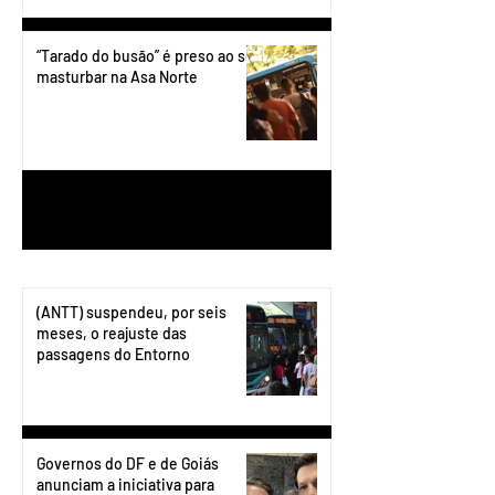
“Tarado do busão” é preso ao se
masturbar na Asa Norte
1
/
199
(ANTT) suspendeu, por seis
meses, o reajuste das
passagens do Entorno
Governos do DF e de Goiás
anunciam a iniciativa para