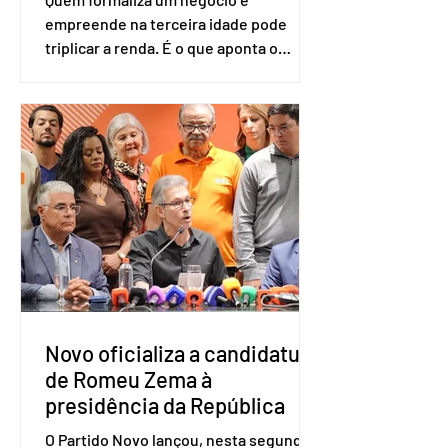
empreende na terceira idade pode
triplicar a renda. É o que aponta o
estudo Empreendedorismo Sênior Sob
a Ótica da Pesquisa Nacional por
Amostra de Domicílio (PNAD Contínua),
do Serviço Brasileiro de Apoio às Micro
e Pequenas Empresas (Sebrae),
realizado a partir de dados do Instituto
Brasileiro de Geografia e Estatística
(IBGE). O estudo do Sebrae mostra que,
no quarto trimestre de 2025, os
empreendedores 60+ formalizados
atingiram o maior rendime
Novo oficializa a candidatura
de Romeu Zema à
presidência da República
O Partido Novo lançou, nesta segunda-