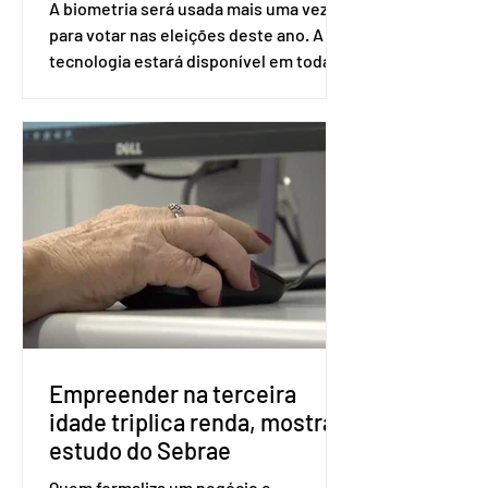
A biometria será usada mais uma vez
para votar nas eleições deste ano. A
tecnologia estará disponível em todas
as seções eleitorais do país para evitar
fraudes e garantir a lisura do pleito.
Apesar da requisição, a biometria não é
obrigatória para exercer o direito ao
voto. Se o título estiver regular, o
eleitor pode votar mesmo sem ter
realizado esse cadastro. Neste caso,
será exigido o documento de
identificação para acesso à urna
eletrônica. Se a urna eletrônica não
reconh
Empreender na terceira
idade triplica renda, mostra
estudo do Sebrae
Quem formaliza um negócio e