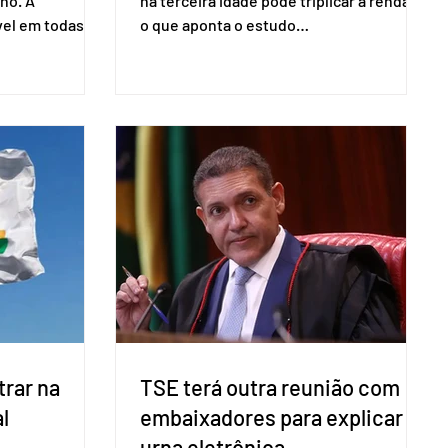
no. A
na terceira idade pode triplicar a renda. É
vel em todas as
o que aponta o estudo
para evitar
Empreendedorismo Sênior Sob a Ótica da
do pleito.
Pesquisa Nacional por Amostra de
ometria não é
Domicílio (PNAD Contínua), do Serviço
direito ao voto.
Brasileiro de Apoio às Micro e Pequenas
, o eleitor pode
Empresas (Sebrae), realizado a partir de
izado esse
dados do Instituto Brasileiro de
 exigido o
Geografia e Estatística (IBGE). O estudo
ão para acesso
do Sebrae mostra que, no quarto
a eletrônica
trimestre de 2025, os empreendedores
60+ formalizados atingiram o maior
rendime
rar na
TSE terá outra reunião com
l
embaixadores para explicar
urna eletrônica