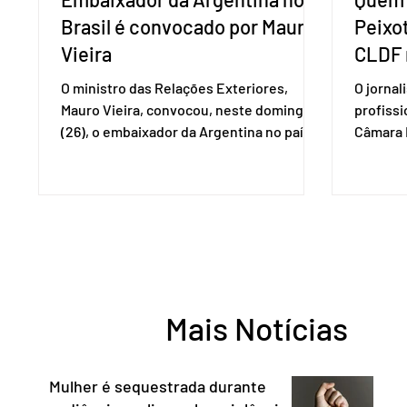
Brasil é convocado por Mauro
Peixo
Vieira
CLDF 
O ministro das Relações Exteriores,
O jornal
Mauro Vieira, convocou, neste domingo
profiss
(26), o embaixador da Argentina no país,
Câmara L
Daniel Raimondi, e transmitiu ao
durante 
diplomata estrangeiro a repulsa do
de junho
governo brasileiro à fala do presidente
Imprens
argentino Javier Milei, feita durante visita
deputada
do chefe de Estado a São Paulo. “Não há
reconhe
precedentes de um presidente
desempe
estrangeiro que, em território nacional,
comunica
enfeixe agressões e ofensas ao Chefe de
Entorno,
Mais Notícias
Estado, às instituições democráticas,
a cidada
inclusive ao Poder Judic
democra
consoli
Mulher é sequestrada durante