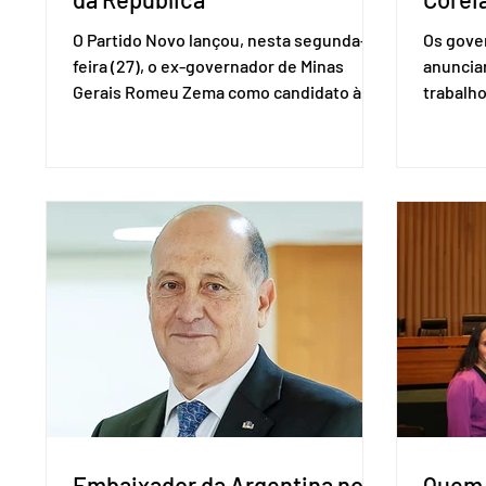
O Partido Novo lançou, nesta segunda-
Os gover
feira (27), o ex-governador de Minas
anuncia
Gerais Romeu Zema como candidato à
trabalho
presidência da República. A convenção
negociaç
nacional do partido foi realizada em
Mercosu
Brasília. O Novo ainda não definiu quem
por Bras
vai compor a chapa como candidato a
além de
vice-presidente. A convenção contou
“Decidim
com a presença do presidente nacional
que vai 
do partido, Eduardo Ribeiro, e do senador
dois lad
Eduardo Girão, filiado ao Novo desde
empecil
fevereiro de 2023. Formado em
negocia
administração de empresas pela Fundaç
com a Co
Embaixador da Argentina no
Quem 