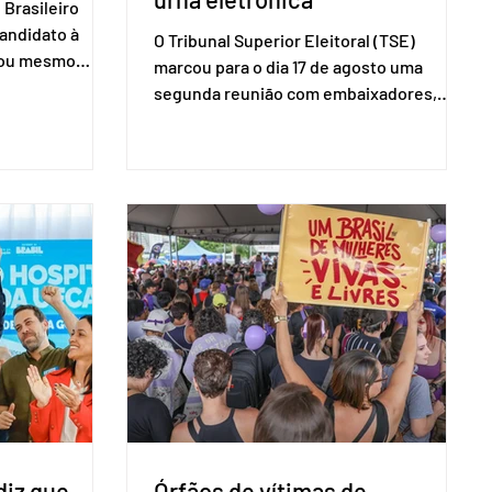
Brasileiro
candidato à
O Tribunal Superior Eleitoral (TSE)
a ou mesmo
marcou para o dia 17 de agosto uma
s para as
segunda reunião com embaixadores,
são foi
representantes diplomáticos e
 nacional nesta
organismos internacionais, a fim de
ido decidiu
explicar o funcionamento da urna
taduais para a
eletrônica brasileira, bem como do
bito local. A
sistema eleitoral do país. Segundo o
 focar na
tribunal, o encontro ocorrerá na sede do
e deputados
TSE e dará continuidade às ações de
ecer a bancada
transparência voltadas à comunidade
com senad
internacional. Nela, o presidente da
Corte, ministro Kássio Nunes Marques,
voltará a explic
diz que
Órfãos de vítimas de