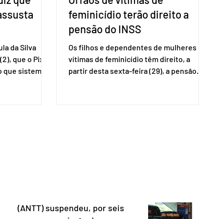
 assusta
feminicídio terão direito a
pensão do INSS
la da Silva
Os filhos e dependentes de mulheres
(2), que o Pix
vítimas de feminicídio têm direito, a
so que sistemas
partir desta sexta-feira (29), a pensão
ses que
especial do Instituto Nacional do Seguro
amento
Social (INSS). A norma regulamenta a
Catalão (GO),
concessão do benefício no valor de um
ns da
salário-mínimo. De acordo com a norma,
e que o Brasil
têm direito à pensão os menores de 18
mo “uma
anos em situação de vulnerabilidade
O Escritório do
social cuja renda familiar per capita seja
 dos Estados
igual ou inferior a um quarto do salário-
istema de
mínimo. Além dos filhos biológicos,
iado pelo
poderão receber o
(ANTT) suspendeu, por seis