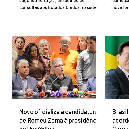
segunda-feira (27) um pedido de
começar
consultas aos Estados Unidos no sistema
nova for
de solução de controvérsias da
(PreP), 
Organização Mundial do Comércio (OMC),
prevençã
contestando duas medidas tarifárias
medicam
adotadas pelo país norte-americano com
a replic
base na Seção 301 da Lei de Comércio de
e pode 
1974. Segundo nota divulgada pelo
pedido 
Ministério das Relações Exteriores, o
pelo Mi
Brasil considera que as tarifas são
Naciona
injustificadas e incompatíveis com as
Tecnolo
obrigações assumidas pelos Estados
que vem
Unid
Novo oficializa a candidatura
Brasil
de Romeu Zema à presidência
acord
da República
Coreia