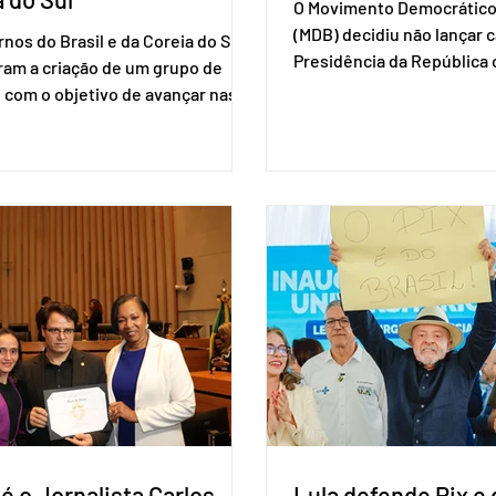
O Movimento Democrático 
(MDB) decidiu não lançar 
nos do Brasil e da Coreia do Sul
Presidência da Repúblic
ram a criação de um grupo de
firmar coligações nacionai
 com o objetivo de avançar nas
eleições deste ano. A deci
ões entre o país asiático e o
formalizada em convenção
l. O bloco econômico formado
segunda-feira (27). O part
il, Argentina, Paraguai e Uruguai,
liberar seus diretórios es
 outros países associados.
formação de alianças no âm
os criar um grupo de trabalho
ideia, segundo o partido, é
identificar sensibilidades dos
eleição de governadores 
os e evitar que elas sejam um
estaduais, além de fortal
ho para a retomada das
no Congresso Nacional, 
ções de um acordo do Mercosul
reia”, disse o presiden
é o Jornalista Carlos
Lula defende Pix e 