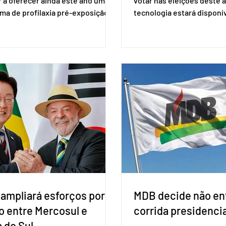
 a oferecer ainda este ano uma
votar nas eleições deste a
ma de profilaxia pré-exposição
tecnologia estará disponí
aplicada por injeção, para a
seções eleitorais do país 
o do HIV. Trata-se do
fraudes e garantir a lisura 
ento carbotegravir, que impede
Apesar da requisição, a bi
ação do vírus de forma prolongada
obrigatória para exercer o 
ser tomado a cada dois meses. O
Se o título estiver regular
de inclusão vai ser encaminhado
votar mesmo sem ter real
nistério da Saúde à Comissão
cadastro. Neste caso, será
l de Incorporação de Novas
documento de identificaç
gias no SUS (Conitec) na semana
à urna eletrônica. Se a urn
. A Conitec é um colegiado
não reconh
 ampliará esforços por
MDB decide não ent
o entre Mercosul e
corrida presidencia
 do Sul