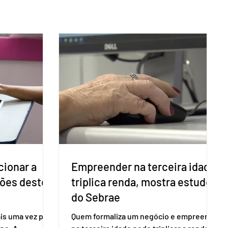
cionar a
Empreender na terceira idade
ções deste
triplica renda, mostra estudo
do Sebrae
is uma vez para
Quem formaliza um negócio e empreende