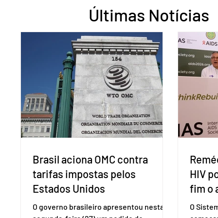
Últimas Notícias
Brasil aciona OMC contra
Reméd
tarifas impostas pelos
HIV p
Estados Unidos
fim o 
O governo brasileiro apresentou nesta
O Siste