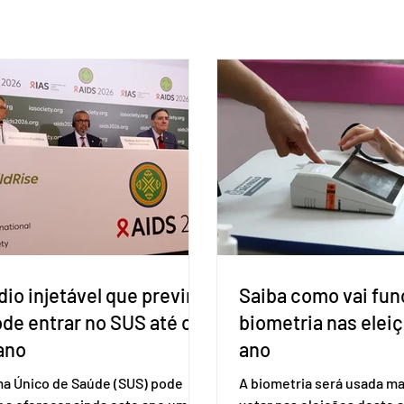
io injetável que previne
Saiba como vai fun
ode entrar no SUS até o
biometria nas elei
ano
ano
ma Único de Saúde (SUS) pode
A biometria será usada ma