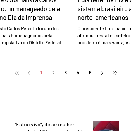
to, homenageado pela
sistema brasileiro
no Dia da Imprensa
norte-americanos
ista Carlos Peixoto foi um dos
O presidente Luiz Inácio Lu
ionais homenageados pela
afirmou, nesta terça-feira 
egislativa do Distrito Federal
brasileiro é mais vantajo
a sessão solene realizada em 1º
de empresas estaduniden
, data em que se celebra o Dia da
prestam serviços de pag
a. A homenagem, proposta pela
eletrônico. Em evento em 
 distrital Dra. Jane Klébia,
Lula destacou as vantage
1
2
3
4
5
ceu personalidades que
tecnologia nacional e diss
nham relevantes serviços à
não aceita ser tratado co
ção no Distrito Federal e
republiqueta de banana”. 
 contribuindo para a informação,
Representante Comercial
nia e o fortalecimento da
Unidos (USTR) atacou o s
cia. Com uma trajetória
pagamento instantâneo cr
dad
Banco Cen
“Estou viva”, disse mulher