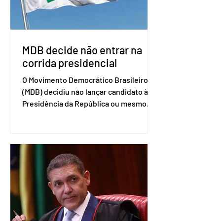
retomada das negociações de um
acordo do Mercosul com a Coreia”,
disse o presiden
MDB decide não entrar na
corrida presidencial
O Movimento Democrático Brasileiro
(MDB) decidiu não lançar candidato à
Presidência da República ou mesmo
firmar coligações nacionais para as
eleições deste ano. A decisão foi
formalizada em convenção nacional
nesta segunda-feira (27). O partido
decidiu liberar seus diretórios
estaduais para a formação de alianças
no âmbito local. A ideia, segundo o
partido, é focar na eleição de
governadores e deputados estaduais,