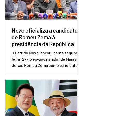
(IBGE). O estudo do Sebrae mostra que,
no quarto trimestre de 2025, os
empreendedores 60+ formalizados
atingiram o maior rendime
Novo oficializa a candidatura
de Romeu Zema à
presidência da República
O Partido Novo lançou, nesta segunda-
feira (27), o ex-governador de Minas
Gerais Romeu Zema como candidato à
presidência da República. A convenção
nacional do partido foi realizada em
Brasília. O Novo ainda não definiu quem
vai compor a chapa como candidato a
vice-presidente. A convenção contou
com a presença do presidente nacional
do partido, Eduardo Ribeiro, e do
senador Eduardo Girão, filiado ao Novo