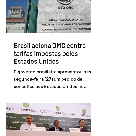
Brasil aciona OMC contra
tarifas impostas pelos
Estados Unidos
O governo brasileiro apresentou nesta
segunda-feira (27) um pedido de
consultas aos Estados Unidos no
sistema de solução de controvérsias da
Organização Mundial do Comércio
(OMC), contestando duas medidas
tarifárias adotadas pelo país norte-
americano com base na Seção 301 da
Lei de Comércio de 1974. Segundo nota