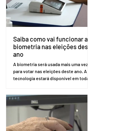
Saúde à Comissão Nacional de
Incorporação de Novas Tecnologias no
SUS (Conitec) na semana que vem. A
Conitec é um colegiado
Saiba como vai funcionar a
biometria nas eleições deste
ano
A biometria será usada mais uma vez
para votar nas eleições deste ano. A
tecnologia estará disponível em todas
as seções eleitorais do país para evitar
fraudes e garantir a lisura do pleito.
Apesar da requisição, a biometria não é
obrigatória para exercer o direito ao
voto. Se o título estiver regular, o
eleitor pode votar mesmo sem ter
realizado esse cadastro. Neste caso,