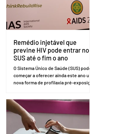
divulgada pelo Ministério das Relações
Exteriores, o Brasil considera que as
tarifas são injustificadas e
incompatíveis com as obrigações
assumidas pelos Estados Unid
Remédio injetável que
previne HIV pode entrar no
SUS até o fim o ano
O Sistema Único de Saúde (SUS) pode
começar a oferecer ainda este ano uma
nova forma de profilaxia pré-exposição
(PreP), aplicada por injeção, para a
prevenção do HIV. Trata-se do
medicamento carbotegravir, que
impede a replicação do vírus de forma
prolongada e pode ser tomado a cada
dois meses. O pedido de inclusão vai
ser encaminhado pelo Ministério da