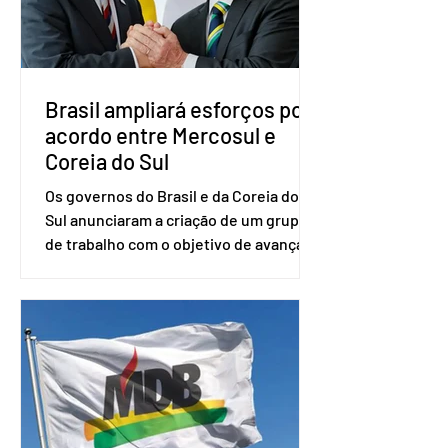
desde fevereiro de 2023. Formado em
administração de empresas pela
Fundaç
Brasil ampliará esforços por
acordo entre Mercosul e
Coreia do Sul
Os governos do Brasil e da Coreia do
Sul anunciaram a criação de um grupo
de trabalho com o objetivo de avançar
nas negociações entre o país asiático e
o Mercosul. O bloco econômico formado
por Brasil, Argentina, Paraguai e
Uruguai, além de outros países
associados. “Decidimos criar um grupo
de trabalho que vai identificar
sensibilidades dos dois lados e evitar
que elas sejam um empecilho para a