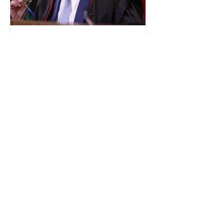
além de fortalecer a bancada no
Congresso Nacional, com senad
TSE terá outra reunião com
embaixadores para explicar
urna eletrônica
O Tribunal Superior Eleitoral (TSE)
marcou para o dia 17 de agosto uma
segunda reunião com embaixadores,
representantes diplomáticos e
organismos internacionais, a fim de
explicar o funcionamento da urna
eletrônica brasileira, bem como do
sistema eleitoral do país. Segundo o
tribunal, o encontro ocorrerá na sede
do TSE e dará continuidade às ações de
transparência voltadas à comunidade
internacional. Nela, o presidente da