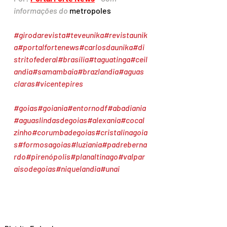
informações do 
metropoles
#girodarevista
#teveunika
#revistaunik
a
#portalfortenews
#carlosdaunika
#di
stritofederal
#brasília
#taguatinga
#ceil
andia
#samambaia
#brazlandia
#aguas
claras
#vicentepires
#goias
#goiania
#entornodf
#abadiania
#aguaslindasdegoias
#alexania
#cocal
zinho
#corumbadegoias
#cristalinagoia
s
#formosagoias
#luziania
#padreberna
rdo
#pirenópolis
#planaltinago
#valpar
aisodegoias
#niquelandia
#unai