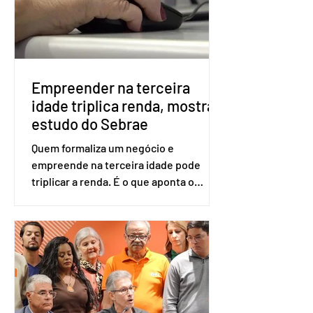
será exigido o documento de
identificação para acesso à urna
eletrônica. Se a urna eletrônica não
reconh
Empreender na terceira
idade triplica renda, mostra
estudo do Sebrae
Quem formaliza um negócio e
empreende na terceira idade pode
triplicar a renda. É o que aponta o
estudo Empreendedorismo Sênior Sob
a Ótica da Pesquisa Nacional por
Amostra de Domicílio (PNAD Contínua),
do Serviço Brasileiro de Apoio às Micro
e Pequenas Empresas (Sebrae),
realizado a partir de dados do Instituto
Brasileiro de Geografia e Estatística