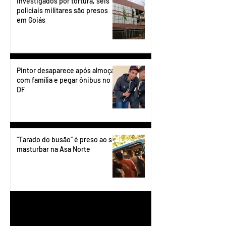
Investigados por tortura, seis
policiais militares são presos
em Goiás
Pintor desaparece após almoçar
com família e pegar ônibus no
DF
“Tarado do busão” é preso ao se
masturbar na Asa Norte
1
/
199