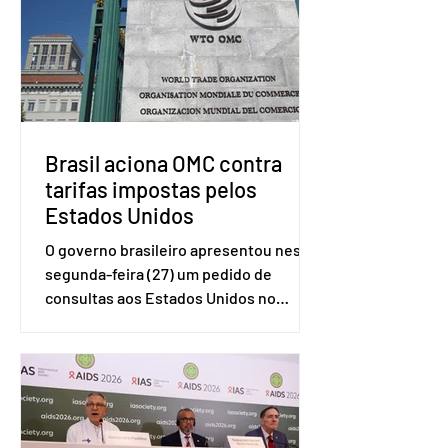
Brasil aciona OMC contra
tarifas impostas pelos
Estados Unidos
O governo brasileiro apresentou nesta
segunda-feira (27) um pedido de
consultas aos Estados Unidos no
sistema de solução de controvérsias da
Organização Mundial do Comércio
(OMC), contestando duas medidas
tarifárias adotadas pelo país norte-
americano com base na Seção 301 da
Lei de Comércio de 1974. Segundo nota