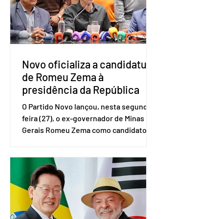
(IBGE). O estudo do Sebrae mostra que,
no quarto trimestre de 2025, os
empreendedores 60+ formalizados
atingiram o maior rendime
Novo oficializa a candidatura
de Romeu Zema à
presidência da República
O Partido Novo lançou, nesta segunda-
feira (27), o ex-governador de Minas
Gerais Romeu Zema como candidato à
presidência da República. A convenção
nacional do partido foi realizada em
Brasília. O Novo ainda não definiu quem
vai compor a chapa como candidato a
vice-presidente. A convenção contou
com a presença do presidente nacional
do partido, Eduardo Ribeiro, e do