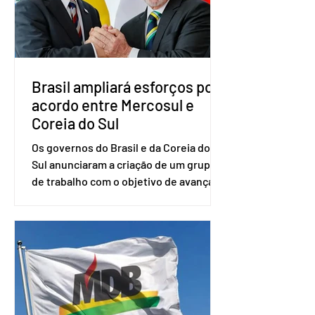
senador Eduardo Girão, filiado ao Novo
desde fevereiro de 2023. Formado em
administração de empresas pela
Fundaç
Brasil ampliará esforços por
acordo entre Mercosul e
Coreia do Sul
Os governos do Brasil e da Coreia do
Sul anunciaram a criação de um grupo
de trabalho com o objetivo de avançar
nas negociações entre o país asiático e
o Mercosul. O bloco econômico formado
por Brasil, Argentina, Paraguai e
Uruguai, além de outros países
associados. “Decidimos criar um grupo
de trabalho que vai identificar
sensibilidades dos dois lados e evitar