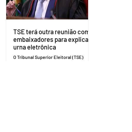
além de fortalecer a bancada no
Congresso Nacional, com senad
TSE terá outra reunião com
embaixadores para explicar
urna eletrônica
O Tribunal Superior Eleitoral (TSE)
marcou para o dia 17 de agosto uma
segunda reunião com embaixadores,
representantes diplomáticos e
organismos internacionais, a fim de
explicar o funcionamento da urna
eletrônica brasileira, bem como do
sistema eleitoral do país. Segundo o
tribunal, o encontro ocorrerá na sede
do TSE e dará continuidade às ações de
transparência voltadas à comunidade