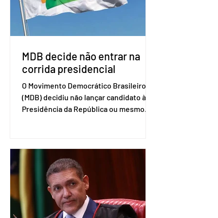
que elas sejam um empecilho para a
retomada das negociações de um
acordo do Mercosul com a Coreia”,
disse o presiden
MDB decide não entrar na
corrida presidencial
O Movimento Democrático Brasileiro
(MDB) decidiu não lançar candidato à
Presidência da República ou mesmo
firmar coligações nacionais para as
eleições deste ano. A decisão foi
formalizada em convenção nacional
nesta segunda-feira (27). O partido
decidiu liberar seus diretórios
estaduais para a formação de alianças
no âmbito local. A ideia, segundo o
partido, é focar na eleição de
governadores e deputados estaduais,