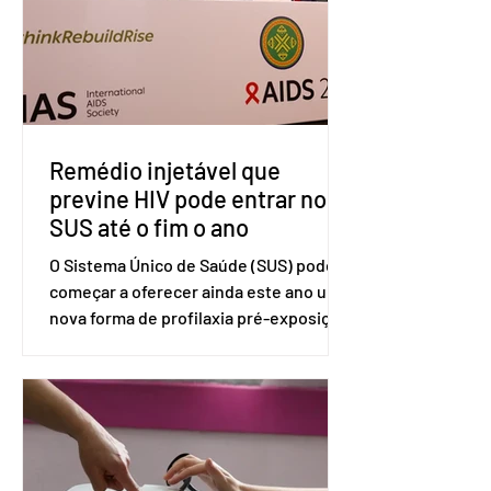
divulgada pelo Ministério das Relações
Exteriores, o Brasil considera que as
tarifas são injustificadas e
incompatíveis com as obrigações
assumidas pelos Estados Unid
Remédio injetável que
previne HIV pode entrar no
SUS até o fim o ano
O Sistema Único de Saúde (SUS) pode
começar a oferecer ainda este ano uma
nova forma de profilaxia pré-exposição
(PreP), aplicada por injeção, para a
prevenção do HIV. Trata-se do
medicamento carbotegravir, que
impede a replicação do vírus de forma
prolongada e pode ser tomado a cada
dois meses. O pedido de inclusão vai