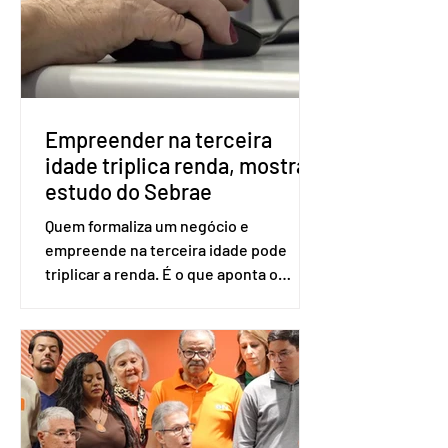
realizado esse cadastro. Neste caso,
será exigido o documento de
identificação para acesso à urna
eletrônica. Se a urna eletrônica não
reconh
Empreender na terceira
idade triplica renda, mostra
estudo do Sebrae
Quem formaliza um negócio e
empreende na terceira idade pode
triplicar a renda. É o que aponta o
estudo Empreendedorismo Sênior Sob
a Ótica da Pesquisa Nacional por
Amostra de Domicílio (PNAD Contínua),
do Serviço Brasileiro de Apoio às Micro
e Pequenas Empresas (Sebrae),
realizado a partir de dados do Instituto
Brasileiro de Geografia e Estatística