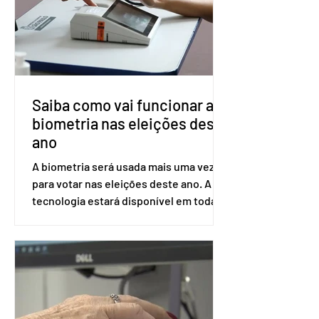
ser encaminhado pelo Ministério da
Saúde à Comissão Nacional de
Incorporação de Novas Tecnologias no
SUS (Conitec) na semana que vem. A
Conitec é um colegiado
Saiba como vai funcionar a
biometria nas eleições deste
ano
A biometria será usada mais uma vez
para votar nas eleições deste ano. A
tecnologia estará disponível em todas
as seções eleitorais do país para evitar
fraudes e garantir a lisura do pleito.
Apesar da requisição, a biometria não é
obrigatória para exercer o direito ao
voto. Se o título estiver regular, o
eleitor pode votar mesmo sem ter