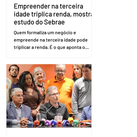
Empreender na terceira
idade triplica renda, mostra
estudo do Sebrae
Quem formaliza um negócio e
empreende na terceira idade pode
triplicar a renda. É o que aponta o
estudo Empreendedorismo Sênior Sob
a Ótica da Pesquisa Nacional por
Amostra de Domicílio (PNAD Contínua),
do Serviço Brasileiro de Apoio às Micro
e Pequenas Empresas (Sebrae),
realizado a partir de dados do Instituto
Brasileiro de Geografia e Estatística
(IBGE). O estudo do Sebrae mostra que,
no quarto trimestre de 2025, os
empreendedores 60+ formalizados
atingiram o maior rendime