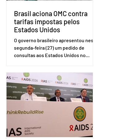
Brasil aciona OMC contra
tarifas impostas pelos
Estados Unidos
O governo brasileiro apresentou nesta
segunda-feira (27) um pedido de
consultas aos Estados Unidos no
sistema de solução de controvérsias da
Organização Mundial do Comércio
(OMC), contestando duas medidas
tarifárias adotadas pelo país norte-
americano com base na Seção 301 da
Lei de Comércio de 1974. Segundo nota
divulgada pelo Ministério das Relações
Exteriores, o Brasil considera que as
tarifas são injustificadas e
incompatíveis com as obrigações
assumidas pelos Estados Unid