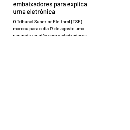
embaixadores para explicar
urna eletrônica
O Tribunal Superior Eleitoral (TSE)
marcou para o dia 17 de agosto uma
segunda reunião com embaixadores,
representantes diplomáticos e
organismos internacionais, a fim de
explicar o funcionamento da urna
eletrônica brasileira, bem como do
sistema eleitoral do país. Segundo o
tribunal, o encontro ocorrerá na sede
do TSE e dará continuidade às ações de
transparência voltadas à comunidade
internacional. Nela, o presidente da
Corte, ministro Kássio Nunes Marques,
voltará a explic
Embaixador da Argentina no