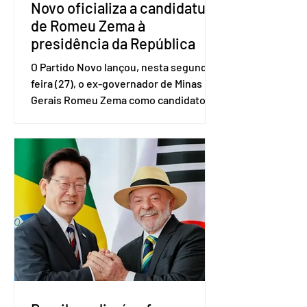
Novo oficializa a candidatura
de Romeu Zema à
presidência da República
O Partido Novo lançou, nesta segunda-
feira (27), o ex-governador de Minas
Gerais Romeu Zema como candidato à
presidência da República. A convenção
nacional do partido foi realizada em
Brasília. O Novo ainda não definiu quem
vai compor a chapa como candidato a
vice-presidente. A convenção contou
com a presença do presidente nacional
do partido, Eduardo Ribeiro, e do
senador Eduardo Girão, filiado ao Novo
desde fevereiro de 2023. Formado em
administração de empresas pela
Fundaç