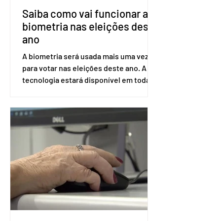
Saiba como vai funcionar a
biometria nas eleições deste
ano
A biometria será usada mais uma vez
para votar nas eleições deste ano. A
tecnologia estará disponível em todas
as seções eleitorais do país para evitar
fraudes e garantir a lisura do pleito.
Apesar da requisição, a biometria não é
obrigatória para exercer o direito ao
voto. Se o título estiver regular, o
eleitor pode votar mesmo sem ter
realizado esse cadastro. Neste caso,
será exigido o documento de
identificação para acesso à urna
eletrônica. Se a urna eletrônica não
reconh