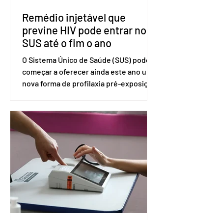
Remédio injetável que
previne HIV pode entrar no
SUS até o fim o ano
O Sistema Único de Saúde (SUS) pode
começar a oferecer ainda este ano uma
nova forma de profilaxia pré-exposição
(PreP), aplicada por injeção, para a
prevenção do HIV. Trata-se do
medicamento carbotegravir, que
impede a replicação do vírus de forma
prolongada e pode ser tomado a cada
dois meses. O pedido de inclusão vai
ser encaminhado pelo Ministério da
Saúde à Comissão Nacional de
Incorporação de Novas Tecnologias no
SUS (Conitec) na semana que vem. A
Conitec é um colegiado