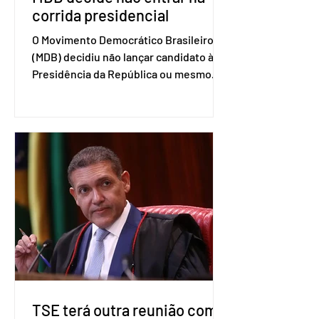
corrida presidencial
O Movimento Democrático Brasileiro
(MDB) decidiu não lançar candidato à
Presidência da República ou mesmo
firmar coligações nacionais para as
eleições deste ano. A decisão foi
formalizada em convenção nacional
nesta segunda-feira (27). O partido
decidiu liberar seus diretórios
estaduais para a formação de alianças
no âmbito local. A ideia, segundo o
partido, é focar na eleição de
governadores e deputados estaduais,
além de fortalecer a bancada no
Congresso Nacional, com senad
TSE terá outra reunião com