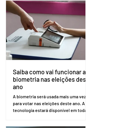
medicamento carbotegravir, que
impede a replicação do vírus de forma
prolongada e pode ser tomado a cada
dois meses. O pedido de inclusão vai
ser encaminhado pelo Ministério da
Saúde à Comissão Nacional de
Incorporação de Novas Tecnologias no
SUS (Conitec) na semana que vem. A
Conitec é um colegiado
Saiba como vai funcionar a
biometria nas eleições deste
ano
A biometria será usada mais uma vez
para votar nas eleições deste ano. A
tecnologia estará disponível em todas
as seções eleitorais do país para evitar
fraudes e garantir a lisura do pleito.