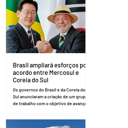
vai compor a chapa como candidato a
vice-presidente. A convenção contou
com a presença do presidente nacional
do partido, Eduardo Ribeiro, e do
senador Eduardo Girão, filiado ao Novo
desde fevereiro de 2023. Formado em
administração de empresas pela
Fundaç
Brasil ampliará esforços por
acordo entre Mercosul e
Coreia do Sul
Os governos do Brasil e da Coreia do
Sul anunciaram a criação de um grupo
de trabalho com o objetivo de avançar
nas negociações entre o país asiático e
o Mercosul. O bloco econômico formado
por Brasil, Argentina, Paraguai e