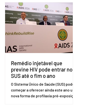
Organização Mundial do Comércio
(OMC), contestando duas medidas
tarifárias adotadas pelo país norte-
americano com base na Seção 301 da
Lei de Comércio de 1974. Segundo nota
divulgada pelo Ministério das Relações
Exteriores, o Brasil considera que as
tarifas são injustificadas e
incompatíveis com as obrigações
assumidas pelos Estados Unid
Remédio injetável que
previne HIV pode entrar no
SUS até o fim o ano
O Sistema Único de Saúde (SUS) pode
começar a oferecer ainda este ano uma
nova forma de profilaxia pré-exposição
(PreP), aplicada por injeção, para a
prevenção do HIV. Trata-se do