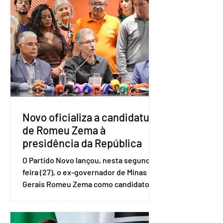
Amostra de Domicílio (PNAD Contínua),
do Serviço Brasileiro de Apoio às Micro
e Pequenas Empresas (Sebrae),
realizado a partir de dados do Instituto
Brasileiro de Geografia e Estatística
(IBGE). O estudo do Sebrae mostra que,
no quarto trimestre de 2025, os
empreendedores 60+ formalizados
atingiram o maior rendime
Novo oficializa a candidatura
de Romeu Zema à
presidência da República
O Partido Novo lançou, nesta segunda-
feira (27), o ex-governador de Minas
Gerais Romeu Zema como candidato à
presidência da República. A convenção
nacional do partido foi realizada em
Brasília. O Novo ainda não definiu quem