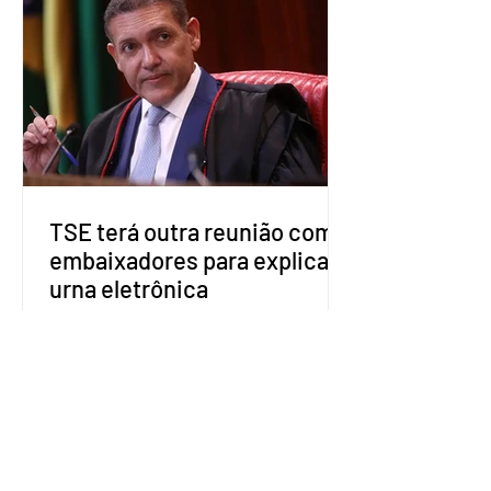
estaduais para a formação de alianças
no âmbito local. A ideia, segundo o
partido, é focar na eleição de
governadores e deputados estaduais,
além de fortalecer a bancada no
Congresso Nacional, com senad
TSE terá outra reunião com
embaixadores para explicar
urna eletrônica
O Tribunal Superior Eleitoral (TSE)
marcou para o dia 17 de agosto uma
segunda reunião com embaixadores,
representantes diplomáticos e
organismos internacionais, a fim de
explicar o funcionamento da urna
eletrônica brasileira, bem como do