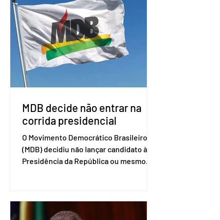
Uruguai, além de outros países
associados. “Decidimos criar um grupo
de trabalho que vai identificar
sensibilidades dos dois lados e evitar
que elas sejam um empecilho para a
retomada das negociações de um
acordo do Mercosul com a Coreia”,
disse o presiden
MDB decide não entrar na
corrida presidencial
O Movimento Democrático Brasileiro
(MDB) decidiu não lançar candidato à
Presidência da República ou mesmo
firmar coligações nacionais para as
eleições deste ano. A decisão foi
formalizada em convenção nacional
nesta segunda-feira (27). O partido
decidiu liberar seus diretórios