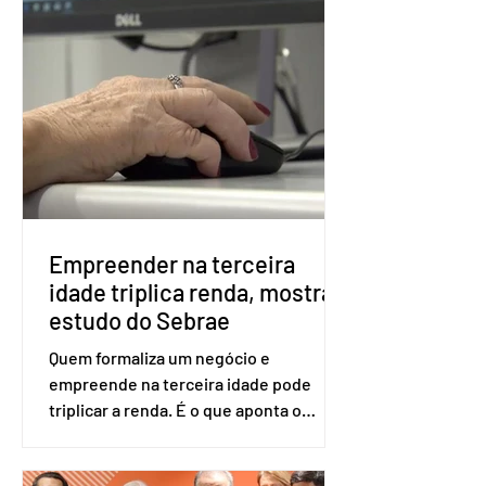
Apesar da requisição, a biometria não é
obrigatória para exercer o direito ao
voto. Se o título estiver regular, o
eleitor pode votar mesmo sem ter
realizado esse cadastro. Neste caso,
será exigido o documento de
identificação para acesso à urna
eletrônica. Se a urna eletrônica não
reconh
Empreender na terceira
idade triplica renda, mostra
estudo do Sebrae
Quem formaliza um negócio e
empreende na terceira idade pode
triplicar a renda. É o que aponta o
estudo Empreendedorismo Sênior Sob
a Ótica da Pesquisa Nacional por