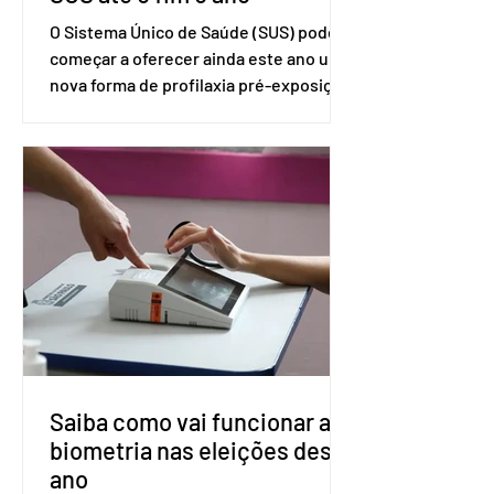
O Sistema Único de Saúde (SUS) pode
começar a oferecer ainda este ano uma
nova forma de profilaxia pré-exposição
(PreP), aplicada por injeção, para a
prevenção do HIV. Trata-se do
medicamento carbotegravir, que
impede a replicação do vírus de forma
prolongada e pode ser tomado a cada
dois meses. O pedido de inclusão vai
ser encaminhado pelo Ministério da
Saúde à Comissão Nacional de
Incorporação de Novas Tecnologias no
SUS (Conitec) na semana que vem. A
Conitec é um colegiado
Saiba como vai funcionar a
biometria nas eleições deste
ano