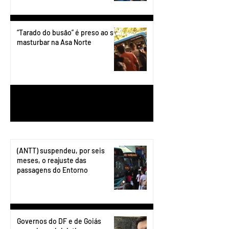
“Tarado do busão” é preso ao se
masturbar na Asa Norte
1
/
199
(ANTT) suspendeu, por seis
meses, o reajuste das
passagens do Entorno
Governos do DF e de Goiás