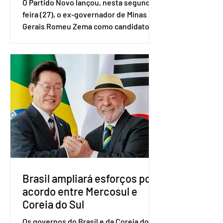
O Partido Novo lançou, nesta segunda-
feira (27), o ex-governador de Minas
Gerais Romeu Zema como candidato à
presidência da República. A convenção
nacional do partido foi realizada em
Brasília. O Novo ainda não definiu quem
vai compor a chapa como candidato a
vice-presidente. A convenção contou
com a presença do presidente nacional
do partido, Eduardo Ribeiro, e do
senador Eduardo Girão, filiado ao Novo
desde fevereiro de 2023. Formado em
administração de empresas pela
Fundaç
Brasil ampliará esforços por
acordo entre Mercosul e
Coreia do Sul
Os governos do Brasil e da Coreia do