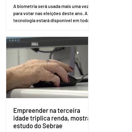
A biometria será usada mais uma vez
para votar nas eleições deste ano. A
tecnologia estará disponível em todas
as seções eleitorais do país para evitar
fraudes e garantir a lisura do pleito.
Apesar da requisição, a biometria não é
obrigatória para exercer o direito ao
voto. Se o título estiver regular, o
eleitor pode votar mesmo sem ter
realizado esse cadastro. Neste caso,
será exigido o documento de
identificação para acesso à urna
eletrônica. Se a urna eletrônica não
reconh
Empreender na terceira
idade triplica renda, mostra
estudo do Sebrae