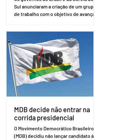
Sul anunciaram a criação de um grupo
de trabalho com o objetivo de avançar
nas negociações entre o país asiático e
o Mercosul. O bloco econômico formado
por Brasil, Argentina, Paraguai e
Uruguai, além de outros países
associados. “Decidimos criar um grupo
de trabalho que vai identificar
sensibilidades dos dois lados e evitar
que elas sejam um empecilho para a
retomada das negociações de um
acordo do Mercosul com a Coreia”,
disse o presiden
MDB decide não entrar na
corrida presidencial
O Movimento Democrático Brasileiro
(MDB) decidiu não lançar candidato à