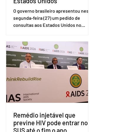
Estados Unidos
O governo brasileiro apresentou nesta
segunda-feira (27) um pedido de
consultas aos Estados Unidos no
sistema de solução de controvérsias da
Organização Mundial do Comércio
(OMC), contestando duas medidas
tarifárias adotadas pelo país norte-
americano com base na Seção 301 da
Lei de Comércio de 1974. Segundo nota
divulgada pelo Ministério das Relações
Exteriores, o Brasil considera que as
tarifas são injustificadas e
incompatíveis com as obrigações
assumidas pelos Estados Unid
Remédio injetável que
previne HIV pode entrar no
SUS até o fim o ano