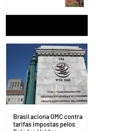
Águas Lindas
1
/
90
Brasil aciona OMC contra
tarifas impostas pelos