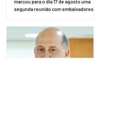
marcou para o dia 17 de agosto uma
segunda reunião com embaixadores,
representantes diplomáticos e
organismos internacionais, a fim de
explicar o funcionamento da urna
eletrônica brasileira, bem como do
sistema eleitoral do país. Segundo o
tribunal, o encontro ocorrerá na sede
do TSE e dará continuidade às ações de
transparência voltadas à comunidade
internacional. Nela, o presidente da
Corte, ministro Kássio Nunes Marques,
voltará a explic
Embaixador da Argentina no
Brasil é convocado por
Mauro Vieira
O ministro das Relações Exteriores,
Mauro Vieira, convocou, neste domingo