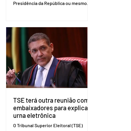
Presidência da República ou mesmo
firmar coligações nacionais para as
eleições deste ano. A decisão foi
formalizada em convenção nacional
nesta segunda-feira (27). O partido
decidiu liberar seus diretórios
estaduais para a formação de alianças
no âmbito local. A ideia, segundo o
partido, é focar na eleição de
governadores e deputados estaduais,
além de fortalecer a bancada no
Congresso Nacional, com senad
TSE terá outra reunião com
embaixadores para explicar
urna eletrônica
O Tribunal Superior Eleitoral (TSE)