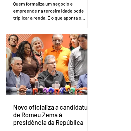
Quem formaliza um negócio e
empreende na terceira idade pode
triplicar a renda. É o que aponta o
estudo Empreendedorismo Sênior Sob
a Ótica da Pesquisa Nacional por
Amostra de Domicílio (PNAD Contínua),
do Serviço Brasileiro de Apoio às Micro
e Pequenas Empresas (Sebrae),
realizado a partir de dados do Instituto
Brasileiro de Geografia e Estatística
(IBGE). O estudo do Sebrae mostra que,
no quarto trimestre de 2025, os
empreendedores 60+ formalizados
atingiram o maior rendime
Novo oficializa a candidatura
de Romeu Zema à
presidência da República