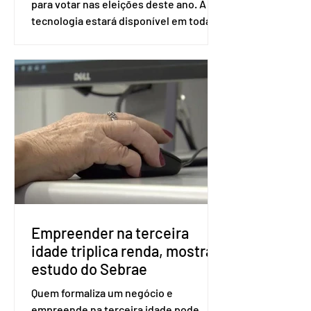
para votar nas eleições deste ano. A
tecnologia estará disponível em todas
as seções eleitorais do país para evitar
fraudes e garantir a lisura do pleito.
Apesar da requisição, a biometria não é
obrigatória para exercer o direito ao
voto. Se o título estiver regular, o
eleitor pode votar mesmo sem ter
realizado esse cadastro. Neste caso,
será exigido o documento de
identificação para acesso à urna
eletrônica. Se a urna eletrônica não
reconh
Empreender na terceira
idade triplica renda, mostra
estudo do Sebrae
Quem formaliza um negócio e
empreende na terceira idade pode