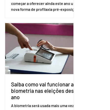
começar a oferecer ainda este ano uma
nova forma de profilaxia pré-exposição
(PreP), aplicada por injeção, para a
prevenção do HIV. Trata-se do
medicamento carbotegravir, que
impede a replicação do vírus de forma
prolongada e pode ser tomado a cada
dois meses. O pedido de inclusão vai
ser encaminhado pelo Ministério da
Saúde à Comissão Nacional de
Incorporação de Novas Tecnologias no
SUS (Conitec) na semana que vem. A
Conitec é um colegiado
Saiba como vai funcionar a
biometria nas eleições deste
ano
A biometria será usada mais uma vez