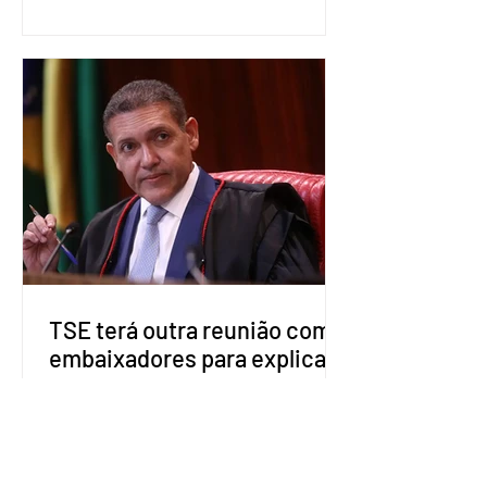
eleições deste ano. A decisão foi
formalizada em convenção nacional
nesta segunda-feira (27). O partido
decidiu liberar seus diretórios
estaduais para a formação de alianças
no âmbito local. A ideia, segundo o
partido, é focar na eleição de
governadores e deputados estaduais,
além de fortalecer a bancada no
Congresso Nacional, com senad
TSE terá outra reunião com
embaixadores para explicar
urna eletrônica
O Tribunal Superior Eleitoral (TSE)
marcou para o dia 17 de agosto uma
segunda reunião com embaixadores,