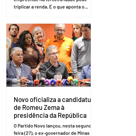
triplicar a renda. É o que aponta o
estudo Empreendedorismo Sênior Sob
a Ótica da Pesquisa Nacional por
Amostra de Domicílio (PNAD Contínua),
do Serviço Brasileiro de Apoio às Micro
e Pequenas Empresas (Sebrae),
realizado a partir de dados do Instituto
Brasileiro de Geografia e Estatística
(IBGE). O estudo do Sebrae mostra que,
no quarto trimestre de 2025, os
empreendedores 60+ formalizados
atingiram o maior rendime
Novo oficializa a candidatura
de Romeu Zema à
presidência da República
O Partido Novo lançou, nesta segunda-
feira (27), o ex-governador de Minas