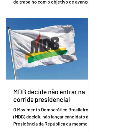
de trabalho com o objetivo de avançar
nas negociações entre o país asiático e
o Mercosul. O bloco econômico formado
por Brasil, Argentina, Paraguai e
Uruguai, além de outros países
associados. “Decidimos criar um grupo
de trabalho que vai identificar
sensibilidades dos dois lados e evitar
que elas sejam um empecilho para a
retomada das negociações de um
acordo do Mercosul com a Coreia”,
disse o presiden
MDB decide não entrar na
corrida presidencial
O Movimento Democrático Brasileiro
(MDB) decidiu não lançar candidato à
Presidência da República ou mesmo
firmar coligações nacionais para as