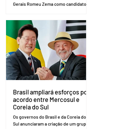
Gerais Romeu Zema como candidato à
presidência da República. A convenção
nacional do partido foi realizada em
Brasília. O Novo ainda não definiu quem
vai compor a chapa como candidato a
vice-presidente. A convenção contou
com a presença do presidente nacional
do partido, Eduardo Ribeiro, e do
senador Eduardo Girão, filiado ao Novo
desde fevereiro de 2023. Formado em
administração de empresas pela
Fundaç
Brasil ampliará esforços por
acordo entre Mercosul e
Coreia do Sul
Os governos do Brasil e da Coreia do
Sul anunciaram a criação de um grupo