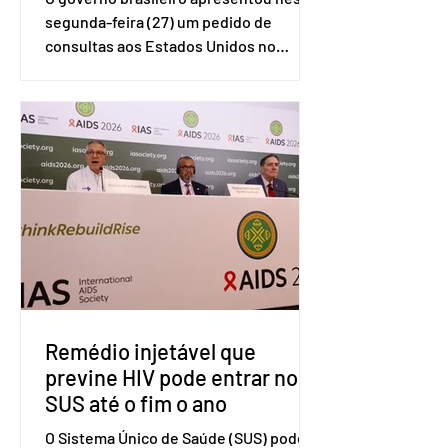
segunda-feira (27) um pedido de
consultas aos Estados Unidos no
sistema de solução de controvérsias da
Organização Mundial do Comércio
(OMC), contestando duas medidas
tarifárias adotadas pelo país norte-
americano com base na Seção 301 da
Lei de Comércio de 1974. Segundo nota
divulgada pelo Ministério das Relações
Exteriores, o Brasil considera que as
tarifas são injustificadas e
incompatíveis com as obrigações
assumidas pelos Estados Unid
Remédio injetável que
previne HIV pode entrar no
SUS até o fim o ano
O Sistema Único de Saúde (SUS) pode