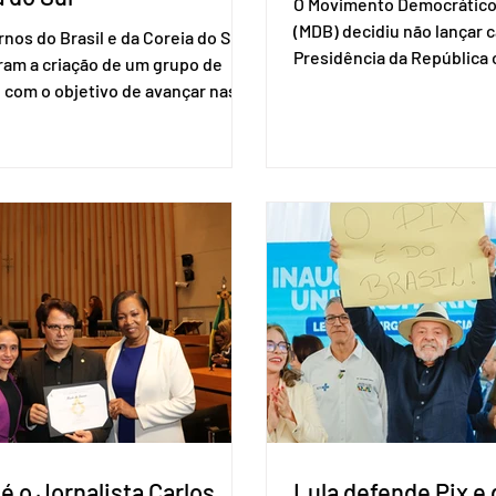
O Movimento Democrático 
(MDB) decidiu não lançar 
nos do Brasil e da Coreia do Sul
Presidência da Repúblic
ram a criação de um grupo de
firmar coligações nacionai
 com o objetivo de avançar nas
eleições deste ano. A deci
ões entre o país asiático e o
formalizada em convenção
l. O bloco econômico formado
segunda-feira (27). O part
il, Argentina, Paraguai e Uruguai,
liberar seus diretórios es
 outros países associados.
formação de alianças no âm
os criar um grupo de trabalho
ideia, segundo o partido, é
identificar sensibilidades dos
eleição de governadores 
os e evitar que elas sejam um
estaduais, além de fortal
ho para a retomada das
no Congresso Nacional, 
ções de um acordo do Mercosul
reia”, disse o presiden
é o Jornalista Carlos
Lula defende Pix e 