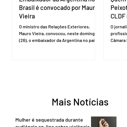
Brasil é convocado por Mauro
Peixo
Vieira
CLDF 
O ministro das Relações Exteriores,
O jornal
Mauro Vieira, convocou, neste domingo
profiss
(26), o embaixador da Argentina no país,
Câmara L
Daniel Raimondi, e transmitiu ao
durante 
diplomata estrangeiro a repulsa do
de junho
governo brasileiro à fala do presidente
Imprens
argentino Javier Milei, feita durante visita
deputada
do chefe de Estado a São Paulo. “Não há
reconhe
precedentes de um presidente
desempe
estrangeiro que, em território nacional,
comunica
enfeixe agressões e ofensas ao Chefe de
Entorno,
Mais Notícias
Estado, às instituições democráticas,
a cidada
inclusive ao Poder Judic
democra
consoli
Mulher é sequestrada durante
audiência on-line sobre violência