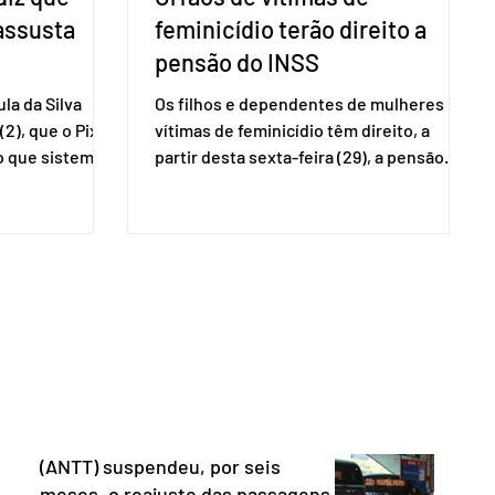
 assusta
feminicídio terão direito a
pensão do INSS
la da Silva
Os filhos e dependentes de mulheres
(2), que o Pix
vítimas de feminicídio têm direito, a
so que sistemas
partir desta sexta-feira (29), a pensão
ses que
especial do Instituto Nacional do Seguro
amento
Social (INSS). A norma regulamenta a
Catalão (GO),
concessão do benefício no valor de um
ns da
salário-mínimo. De acordo com a norma,
e que o Brasil
têm direito à pensão os menores de 18
mo “uma
anos em situação de vulnerabilidade
O Escritório do
social cuja renda familiar per capita seja
 dos Estados
igual ou inferior a um quarto do salário-
istema de
mínimo. Além dos filhos biológicos,
iado pelo
poderão receber o
(ANTT) suspendeu, por seis
meses, o reajuste das passagens