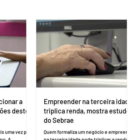
cionar a
Empreender na terceira idade
ções deste
triplica renda, mostra estudo
do Sebrae
is uma vez para
Quem formaliza um negócio e empreende
no. A
na terceira idade pode triplicar a renda. É