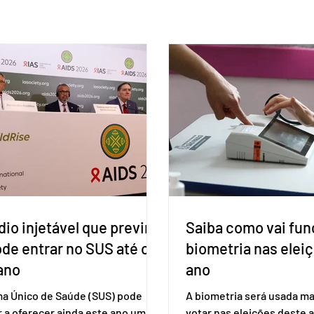
io injetável que previne
Saiba como vai fun
ode entrar no SUS até o
biometria nas elei
ano
ano
ma Único de Saúde (SUS) pode
A biometria será usada ma
 a oferecer ainda este ano uma
votar nas eleições deste a