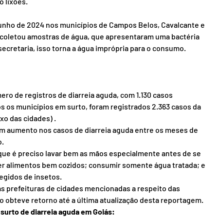
 lixões.
unho de 2024 nos municípios de Campos Belos, Cavalcante e 
 coletou amostras de água, que apresentaram uma bactéria 
ecretaria, isso torna a água imprópria para o consumo.
ro de registros de diarreia aguda, com 1.130 casos 
s os municípios em surto, foram registrados 2.363 casos da 
xo das cidades) .
um aumento nos casos de diarreia aguda entre os meses de 
o.
 que é preciso lavar bem as mãos especialmente antes de se 
er alimentos bem cozidos; consumir somente água tratada; e 
egidos de insetos.
as prefeituras de cidades mencionadas a respeito das 
 obteve retorno até a última atualização desta reportagem.
 surto de diarreia aguda em Goiás: