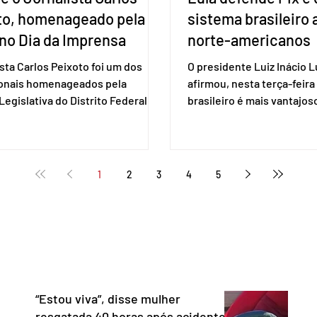
to, homenageado pela
sistema brasileiro
no Dia da Imprensa
norte-americanos
ista Carlos Peixoto foi um dos
O presidente Luiz Inácio Lu
ionais homenageados pela
afirmou, nesta terça-feira 
egislativa do Distrito Federal
brasileiro é mais vantajo
a sessão solene realizada em 1º
de empresas estaduniden
, data em que se celebra o Dia da
prestam serviços de pag
a. A homenagem, proposta pela
eletrônico. Em evento em 
 distrital Dra. Jane Klébia,
Lula destacou as vantage
1
2
3
4
5
ceu personalidades que
tecnologia nacional e diss
nham relevantes serviços à
não aceita ser tratado co
ção no Distrito Federal e
republiqueta de banana”. 
 contribuindo para a informação,
Representante Comercial
nia e o fortalecimento da
Unidos (USTR) atacou o s
cia. Com uma trajetória
pagamento instantâneo cr
dad
Banco Cen
“Estou viva”, disse mulher
resgatada 40 horas após acidente