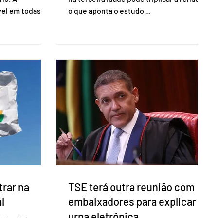
vel em todas as
o que aponta o estudo
para evitar
Empreendedorismo Sênior Sob a Ótica da
do pleito.
Pesquisa Nacional por Amostra de
ometria não é
Domicílio (PNAD Contínua), do Serviço
direito ao voto.
Brasileiro de Apoio às Micro e Pequenas
, o eleitor pode
Empresas (Sebrae), realizado a partir de
izado esse
dados do Instituto Brasileiro de
 exigido o
Geografia e Estatística (IBGE). O estudo
ão para acesso
do Sebrae mostra que, no quarto
a eletrônica
trimestre de 2025, os empreendedores
60+ formalizados atingiram o maior
rendime
rar na
TSE terá outra reunião com
l
embaixadores para explicar
urna eletrônica