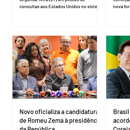
consultas aos Estados Unidos no sistema
nova for
de solução de controvérsias da
(PreP), 
Organização Mundial do Comércio (OMC),
prevençã
contestando duas medidas tarifárias
medicam
adotadas pelo país norte-americano com
a replic
base na Seção 301 da Lei de Comércio de
e pode 
1974. Segundo nota divulgada pelo
pedido 
Ministério das Relações Exteriores, o
pelo Mi
Brasil considera que as tarifas são
Naciona
injustificadas e incompatíveis com as
Tecnolo
obrigações assumidas pelos Estados
que vem
Unid
Novo oficializa a candidatura
Brasil
de Romeu Zema à presidência
acord
da República
Coreia