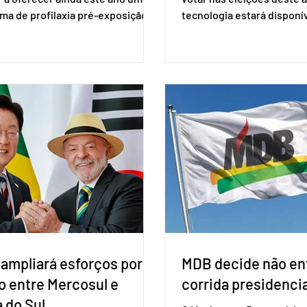
ma de profilaxia pré-exposição
tecnologia estará disponí
aplicada por injeção, para a
seções eleitorais do país 
o do HIV. Trata-se do
fraudes e garantir a lisura 
ento carbotegravir, que impede
Apesar da requisição, a bi
ação do vírus de forma prolongada
obrigatória para exercer o 
ser tomado a cada dois meses. O
Se o título estiver regular
de inclusão vai ser encaminhado
votar mesmo sem ter real
nistério da Saúde à Comissão
cadastro. Neste caso, será
l de Incorporação de Novas
documento de identificaç
gias no SUS (Conitec) na semana
à urna eletrônica. Se a urn
. A Conitec é um colegiado
não reconh
 ampliará esforços por
MDB decide não ent
o entre Mercosul e
corrida presidencia
 do Sul