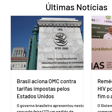
Últimas Notícias
Brasil aciona OMC contra
Reméd
tarifas impostas pelos
HIV p
Estados Unidos
fim o 
O governo brasileiro apresentou nesta
O Siste
segunda-feira (27) um pedido de
começar