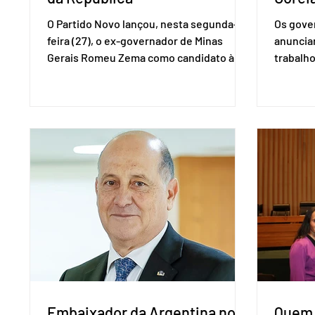
O Partido Novo lançou, nesta segunda-
Os gover
feira (27), o ex-governador de Minas
anuncia
Gerais Romeu Zema como candidato à
trabalho
presidência da República. A convenção
negociaç
nacional do partido foi realizada em
Mercosu
Brasília. O Novo ainda não definiu quem
por Bras
vai compor a chapa como candidato a
além de
vice-presidente. A convenção contou
“Decidim
com a presença do presidente nacional
que vai 
do partido, Eduardo Ribeiro, e do senador
dois lad
Eduardo Girão, filiado ao Novo desde
empecil
fevereiro de 2023. Formado em
negocia
administração de empresas pela Fundaç
com a Co
Embaixador da Argentina no
Quem 