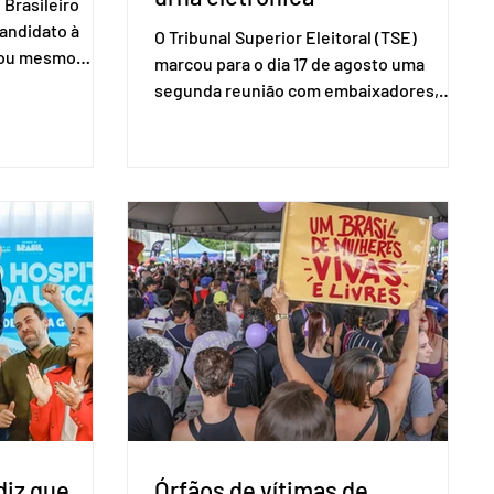
Brasileiro
candidato à
O Tribunal Superior Eleitoral (TSE)
a ou mesmo
marcou para o dia 17 de agosto uma
s para as
segunda reunião com embaixadores,
são foi
representantes diplomáticos e
 nacional nesta
organismos internacionais, a fim de
ido decidiu
explicar o funcionamento da urna
taduais para a
eletrônica brasileira, bem como do
bito local. A
sistema eleitoral do país. Segundo o
 focar na
tribunal, o encontro ocorrerá na sede do
e deputados
TSE e dará continuidade às ações de
ecer a bancada
transparência voltadas à comunidade
com senad
internacional. Nela, o presidente da
Corte, ministro Kássio Nunes Marques,
voltará a explic
diz que
Órfãos de vítimas de