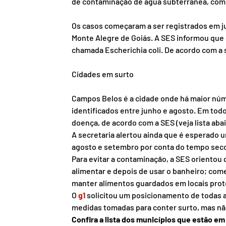
de contaminação de água subterrânea, como
Os casos começaram a ser registrados em j
Monte Alegre de Goiás. A SES informou que
chamada Escherichia coli. De acordo com a s
Cidades em surto
Campos Belos é a cidade onde há maior núme
identificados entre junho e agosto. Em todo
doença, de acordo com a SES (veja lista abai
A secretaria alertou ainda que é esperado 
agosto e setembro por conta do tempo sec
Para evitar a contaminação, a SES orientou
alimentar e depois de usar o banheiro; com
manter alimentos guardados em locais prot
O 
g1
 solicitou um posicionamento de todas 
medidas tomadas para conter surto, mas não
Confira a lista dos municípios que estão em