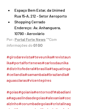
Espaço Bem Estar, da Unimed
Rua 15-A, 212 - Setor Aeroporto
Shopping Cerrado
Endereço: Av. Anhanguera, 
10790 - Aeroviário
Por: 
Portal Forte News
 *
*Com 
informações do 
G1 GO
#girodarevista
#teveunika
#revistaun
ika
#portalfortenews
#carlosdaunika
#distritofederal
#brasília
#taguatinga
#ceilandia
#samambaia
#brazlandia
#
aguasclaras
#vicentepires
#goias
#goiania
#entornodf
#abadiani
a
#aguaslindasdegoias
#alexania
#coc
alzinho
#corumbadegoias
#cristalinag