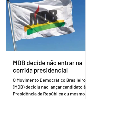
Uruguai, além de outros países
associados. “Decidimos criar um grupo
de trabalho que vai identificar
sensibilidades dos dois lados e evitar
que elas sejam um empecilho para a
retomada das negociações de um
acordo do Mercosul com a Coreia”,
disse o presiden
MDB decide não entrar na
corrida presidencial
O Movimento Democrático Brasileiro
(MDB) decidiu não lançar candidato à
Presidência da República ou mesmo
firmar coligações nacionais para as
eleições deste ano. A decisão foi
formalizada em convenção nacional
nesta segunda-feira (27). O partido
decidiu liberar seus diretórios