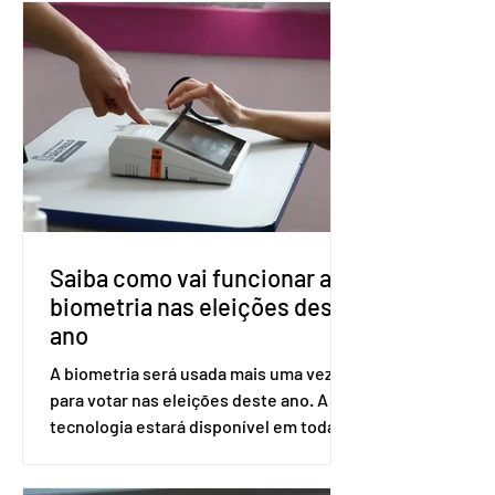
medicamento carbotegravir, que
impede a replicação do vírus de forma
prolongada e pode ser tomado a cada
dois meses. O pedido de inclusão vai
ser encaminhado pelo Ministério da
Saúde à Comissão Nacional de
Incorporação de Novas Tecnologias no
SUS (Conitec) na semana que vem. A
Conitec é um colegiado
Saiba como vai funcionar a
biometria nas eleições deste
ano
A biometria será usada mais uma vez
para votar nas eleições deste ano. A
tecnologia estará disponível em todas
as seções eleitorais do país para evitar
fraudes e garantir a lisura do pleito.