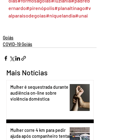
oias
#formosagoias
#luziania
#padreb
ernardo
#pirenópolis
#planaltinago
#v
alparaisodegoias
#niquelandia
#unai
Goiás
COVID-19 Goiás
Mais Notícias
Mulher é sequestrada durante
audiência on-line sobre
violência doméstica
Mulher corre 4 km para pedir
ajuda após companheiro tentar