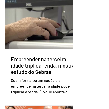
Apesar da requisição, a biometria não é
obrigatória para exercer o direito ao
voto. Se o título estiver regular, o
eleitor pode votar mesmo sem ter
realizado esse cadastro. Neste caso,
será exigido o documento de
identificação para acesso à urna
eletrônica. Se a urna eletrônica não
reconh
Empreender na terceira
idade triplica renda, mostra
estudo do Sebrae
Quem formaliza um negócio e
empreende na terceira idade pode
triplicar a renda. É o que aponta o
estudo Empreendedorismo Sênior Sob
a Ótica da Pesquisa Nacional por