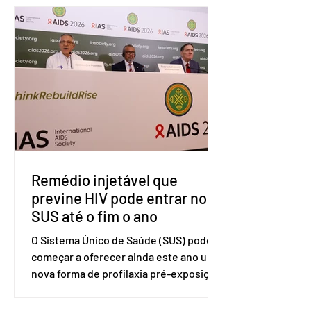
Organização Mundial do Comércio
(OMC), contestando duas medidas
tarifárias adotadas pelo país norte-
americano com base na Seção 301 da
Lei de Comércio de 1974. Segundo nota
divulgada pelo Ministério das Relações
Exteriores, o Brasil considera que as
tarifas são injustificadas e
incompatíveis com as obrigações
assumidas pelos Estados Unid
Remédio injetável que
previne HIV pode entrar no
SUS até o fim o ano
O Sistema Único de Saúde (SUS) pode
começar a oferecer ainda este ano uma
nova forma de profilaxia pré-exposição
(PreP), aplicada por injeção, para a
prevenção do HIV. Trata-se do