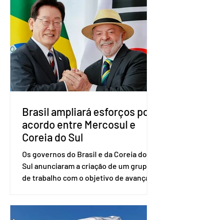
vai compor a chapa como candidato a
vice-presidente. A convenção contou
com a presença do presidente nacional
do partido, Eduardo Ribeiro, e do
senador Eduardo Girão, filiado ao Novo
desde fevereiro de 2023. Formado em
administração de empresas pela
Fundaç
Brasil ampliará esforços por
acordo entre Mercosul e
Coreia do Sul
Os governos do Brasil e da Coreia do
Sul anunciaram a criação de um grupo
de trabalho com o objetivo de avançar
nas negociações entre o país asiático e
o Mercosul. O bloco econômico formado
por Brasil, Argentina, Paraguai e