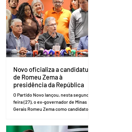
Amostra de Domicílio (PNAD Contínua),
do Serviço Brasileiro de Apoio às Micro
e Pequenas Empresas (Sebrae),
realizado a partir de dados do Instituto
Brasileiro de Geografia e Estatística
(IBGE). O estudo do Sebrae mostra que,
no quarto trimestre de 2025, os
empreendedores 60+ formalizados
atingiram o maior rendime
Novo oficializa a candidatura
de Romeu Zema à
presidência da República
O Partido Novo lançou, nesta segunda-
feira (27), o ex-governador de Minas
Gerais Romeu Zema como candidato à
presidência da República. A convenção
nacional do partido foi realizada em
Brasília. O Novo ainda não definiu quem