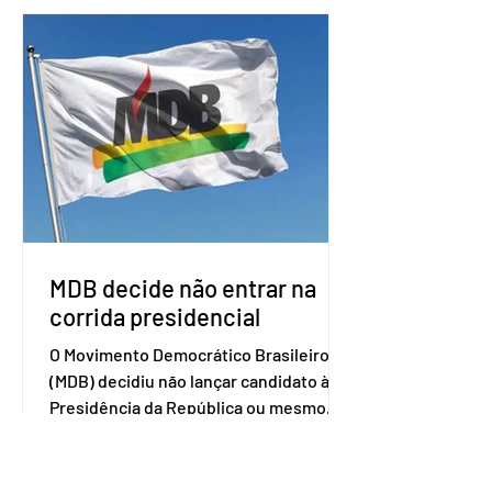
o Mercosul. O bloco econômico formado
por Brasil, Argentina, Paraguai e
Uruguai, além de outros países
associados. “Decidimos criar um grupo
de trabalho que vai identificar
sensibilidades dos dois lados e evitar
que elas sejam um empecilho para a
retomada das negociações de um
acordo do Mercosul com a Coreia”,
disse o presiden
MDB decide não entrar na
corrida presidencial
O Movimento Democrático Brasileiro
(MDB) decidiu não lançar candidato à
Presidência da República ou mesmo
firmar coligações nacionais para as
eleições deste ano. A decisão foi
formalizada em convenção nacional