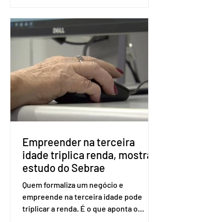
as seções eleitorais do país para evitar
fraudes e garantir a lisura do pleito.
Apesar da requisição, a biometria não é
obrigatória para exercer o direito ao
voto. Se o título estiver regular, o
eleitor pode votar mesmo sem ter
realizado esse cadastro. Neste caso,
será exigido o documento de
identificação para acesso à urna
eletrônica. Se a urna eletrônica não
reconh
Empreender na terceira
idade triplica renda, mostra
estudo do Sebrae
Quem formaliza um negócio e
empreende na terceira idade pode
triplicar a renda. É o que aponta o
estudo Empreendedorismo Sênior Sob