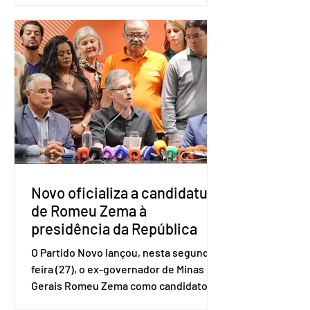
a Ótica da Pesquisa Nacional por
Amostra de Domicílio (PNAD Contínua),
do Serviço Brasileiro de Apoio às Micro
e Pequenas Empresas (Sebrae),
realizado a partir de dados do Instituto
Brasileiro de Geografia e Estatística
(IBGE). O estudo do Sebrae mostra que,
no quarto trimestre de 2025, os
empreendedores 60+ formalizados
atingiram o maior rendime
Novo oficializa a candidatura
de Romeu Zema à
presidência da República
O Partido Novo lançou, nesta segunda-
feira (27), o ex-governador de Minas
Gerais Romeu Zema como candidato à
presidência da República. A convenção