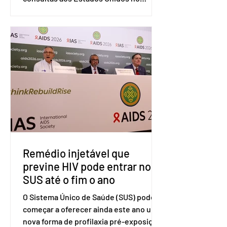
sistema de solução de controvérsias da
Organização Mundial do Comércio
(OMC), contestando duas medidas
tarifárias adotadas pelo país norte-
americano com base na Seção 301 da
Lei de Comércio de 1974. Segundo nota
divulgada pelo Ministério das Relações
Exteriores, o Brasil considera que as
tarifas são injustificadas e
incompatíveis com as obrigações
assumidas pelos Estados Unid
Remédio injetável que
previne HIV pode entrar no
SUS até o fim o ano
O Sistema Único de Saúde (SUS) pode
começar a oferecer ainda este ano uma
nova forma de profilaxia pré-exposição