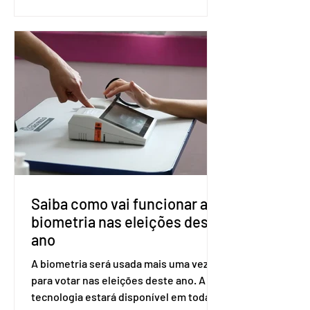
(PreP), aplicada por injeção, para a
prevenção do HIV. Trata-se do
medicamento carbotegravir, que
impede a replicação do vírus de forma
prolongada e pode ser tomado a cada
dois meses. O pedido de inclusão vai
ser encaminhado pelo Ministério da
Saúde à Comissão Nacional de
Incorporação de Novas Tecnologias no
SUS (Conitec) na semana que vem. A
Conitec é um colegiado
Saiba como vai funcionar a
biometria nas eleições deste
ano
A biometria será usada mais uma vez
para votar nas eleições deste ano. A
tecnologia estará disponível em todas