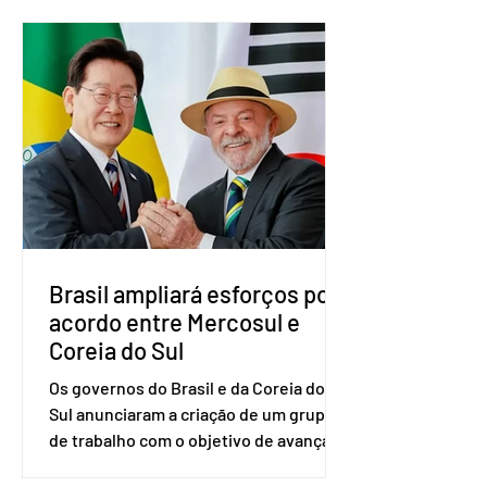
nacional do partido foi realizada em
Brasília. O Novo ainda não definiu quem
vai compor a chapa como candidato a
vice-presidente. A convenção contou
com a presença do presidente nacional
do partido, Eduardo Ribeiro, e do
senador Eduardo Girão, filiado ao Novo
desde fevereiro de 2023. Formado em
administração de empresas pela
Fundaç
Brasil ampliará esforços por
acordo entre Mercosul e
Coreia do Sul
Os governos do Brasil e da Coreia do
Sul anunciaram a criação de um grupo
de trabalho com o objetivo de avançar
nas negociações entre o país asiático e