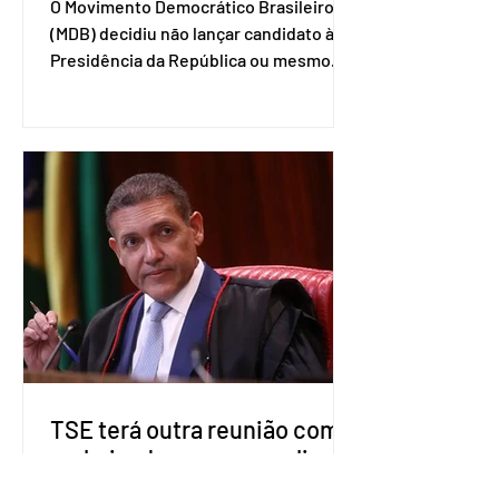
O Movimento Democrático Brasileiro
(MDB) decidiu não lançar candidato à
Presidência da República ou mesmo
firmar coligações nacionais para as
eleições deste ano. A decisão foi
formalizada em convenção nacional
nesta segunda-feira (27). O partido
decidiu liberar seus diretórios
estaduais para a formação de alianças
no âmbito local. A ideia, segundo o
partido, é focar na eleição de
governadores e deputados estaduais,
além de fortalecer a bancada no
Congresso Nacional, com senad
TSE terá outra reunião com
embaixadores para explicar
urna eletrônica