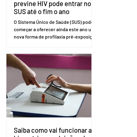
previne HIV pode entrar no
SUS até o fim o ano
O Sistema Único de Saúde (SUS) pode
começar a oferecer ainda este ano uma
nova forma de profilaxia pré-exposição
(PreP), aplicada por injeção, para a
prevenção do HIV. Trata-se do
medicamento carbotegravir, que
impede a replicação do vírus de forma
prolongada e pode ser tomado a cada
dois meses. O pedido de inclusão vai
ser encaminhado pelo Ministério da
Saúde à Comissão Nacional de
Incorporação de Novas Tecnologias no
SUS (Conitec) na semana que vem. A
Conitec é um colegiado
Saiba como vai funcionar a