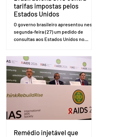
tarifas impostas pelos
Estados Unidos
O governo brasileiro apresentou nesta
segunda-feira (27) um pedido de
consultas aos Estados Unidos no
sistema de solução de controvérsias da
Organização Mundial do Comércio
(OMC), contestando duas medidas
tarifárias adotadas pelo país norte-
americano com base na Seção 301 da
Lei de Comércio de 1974. Segundo nota
divulgada pelo Ministério das Relações
Exteriores, o Brasil considera que as
tarifas são injustificadas e
incompatíveis com as obrigações
assumidas pelos Estados Unid
Remédio injetável que