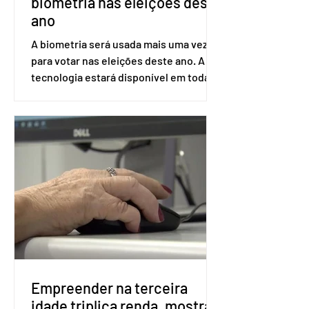
biometria nas eleições deste
ano
A biometria será usada mais uma vez
para votar nas eleições deste ano. A
tecnologia estará disponível em todas
as seções eleitorais do país para evitar
fraudes e garantir a lisura do pleito.
Apesar da requisição, a biometria não é
obrigatória para exercer o direito ao
voto. Se o título estiver regular, o
eleitor pode votar mesmo sem ter
realizado esse cadastro. Neste caso,
será exigido o documento de
identificação para acesso à urna
eletrônica. Se a urna eletrônica não
reconh
Empreender na terceira
idade triplica renda, mostra