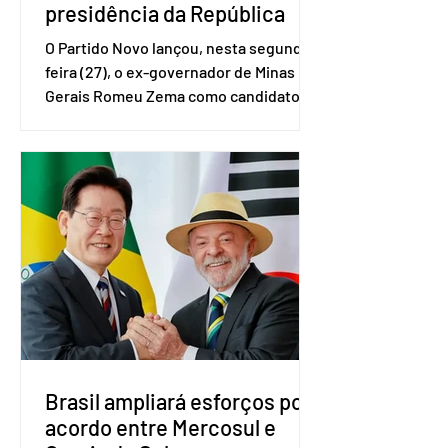
presidência da República
O Partido Novo lançou, nesta segunda-
feira (27), o ex-governador de Minas
Gerais Romeu Zema como candidato à
presidência da República. A convenção
nacional do partido foi realizada em
Brasília. O Novo ainda não definiu quem
vai compor a chapa como candidato a
vice-presidente. A convenção contou
com a presença do presidente nacional
do partido, Eduardo Ribeiro, e do
senador Eduardo Girão, filiado ao Novo
desde fevereiro de 2023. Formado em
administração de empresas pela
Fundaç
Brasil ampliará esforços por
acordo entre Mercosul e