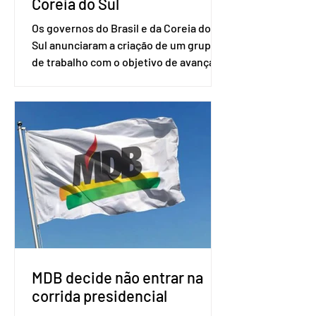
Coreia do Sul
Os governos do Brasil e da Coreia do
Sul anunciaram a criação de um grupo
de trabalho com o objetivo de avançar
nas negociações entre o país asiático e
o Mercosul. O bloco econômico formado
por Brasil, Argentina, Paraguai e
Uruguai, além de outros países
associados. “Decidimos criar um grupo
de trabalho que vai identificar
sensibilidades dos dois lados e evitar
que elas sejam um empecilho para a
retomada das negociações de um
acordo do Mercosul com a Coreia”,
disse o presiden
MDB decide não entrar na
corrida presidencial