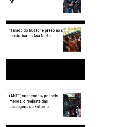
DF
“Tarado do busão” é preso ao se
masturbar na Asa Norte
1
/
199
(ANTT) suspendeu, por seis
meses, o reajuste das
passagens do Entorno