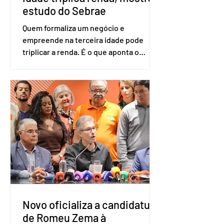
estudo do Sebrae
Quem formaliza um negócio e
empreende na terceira idade pode
triplicar a renda. É o que aponta o
estudo Empreendedorismo Sênior Sob
a Ótica da Pesquisa Nacional por
Amostra de Domicílio (PNAD Contínua),
do Serviço Brasileiro de Apoio às Micro
e Pequenas Empresas (Sebrae),
realizado a partir de dados do Instituto
Brasileiro de Geografia e Estatística
(IBGE). O estudo do Sebrae mostra que,
no quarto trimestre de 2025, os
empreendedores 60+ formalizados
atingiram o maior rendime
Novo oficializa a candidatura
de Romeu Zema à