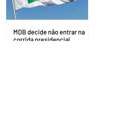
retomada das negociações de um
acordo do Mercosul com a Coreia”,
disse o presiden
MDB decide não entrar na
corrida presidencial
O Movimento Democrático Brasileiro
(MDB) decidiu não lançar candidato à
Presidência da República ou mesmo
firmar coligações nacionais para as
eleições deste ano. A decisão foi
formalizada em convenção nacional
nesta segunda-feira (27). O partido
decidiu liberar seus diretórios
estaduais para a formação de alianças
no âmbito local. A ideia, segundo o
partido, é focar na eleição de
governadores e deputados estaduais,