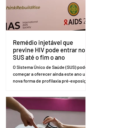
divulgada pelo Ministério das Relações
Exteriores, o Brasil considera que as
tarifas são injustificadas e
incompatíveis com as obrigações
assumidas pelos Estados Unid
Remédio injetável que
previne HIV pode entrar no
SUS até o fim o ano
O Sistema Único de Saúde (SUS) pode
começar a oferecer ainda este ano uma
nova forma de profilaxia pré-exposição
(PreP), aplicada por injeção, para a
prevenção do HIV. Trata-se do
medicamento carbotegravir, que
impede a replicação do vírus de forma
prolongada e pode ser tomado a cada
dois meses. O pedido de inclusão vai