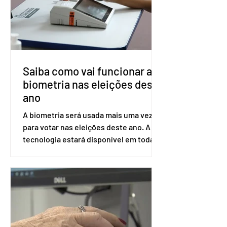
ser encaminhado pelo Ministério da
Saúde à Comissão Nacional de
Incorporação de Novas Tecnologias no
SUS (Conitec) na semana que vem. A
Conitec é um colegiado
Saiba como vai funcionar a
biometria nas eleições deste
ano
A biometria será usada mais uma vez
para votar nas eleições deste ano. A
tecnologia estará disponível em todas
as seções eleitorais do país para evitar
fraudes e garantir a lisura do pleito.
Apesar da requisição, a biometria não é
obrigatória para exercer o direito ao
voto. Se o título estiver regular, o
eleitor pode votar mesmo sem ter
realizado esse cadastro. Neste caso,