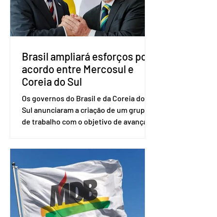
senador Eduardo Girão, filiado ao Novo
desde fevereiro de 2023. Formado em
administração de empresas pela
Fundaç
Brasil ampliará esforços por
acordo entre Mercosul e
Coreia do Sul
Os governos do Brasil e da Coreia do
Sul anunciaram a criação de um grupo
de trabalho com o objetivo de avançar
nas negociações entre o país asiático e
o Mercosul. O bloco econômico formado
por Brasil, Argentina, Paraguai e
Uruguai, além de outros países
associados. “Decidimos criar um grupo
de trabalho que vai identificar
sensibilidades dos dois lados e evitar
que elas sejam um empecilho para a