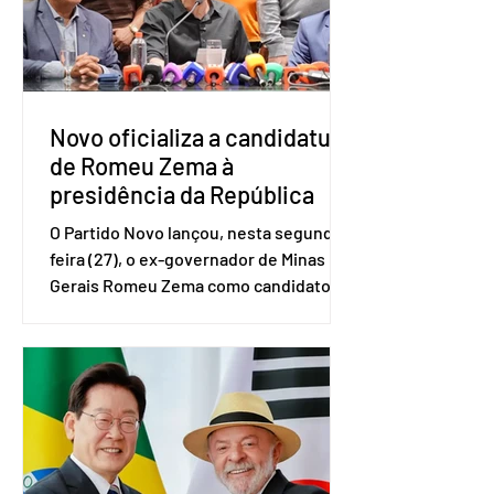
(IBGE). O estudo do Sebrae mostra que,
no quarto trimestre de 2025, os
empreendedores 60+ formalizados
atingiram o maior rendime
Novo oficializa a candidatura
de Romeu Zema à
presidência da República
O Partido Novo lançou, nesta segunda-
feira (27), o ex-governador de Minas
Gerais Romeu Zema como candidato à
presidência da República. A convenção
nacional do partido foi realizada em
Brasília. O Novo ainda não definiu quem
vai compor a chapa como candidato a
vice-presidente. A convenção contou
com a presença do presidente nacional
do partido, Eduardo Ribeiro, e do