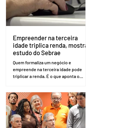
será exigido o documento de
identificação para acesso à urna
eletrônica. Se a urna eletrônica não
reconh
Empreender na terceira
idade triplica renda, mostra
estudo do Sebrae
Quem formaliza um negócio e
empreende na terceira idade pode
triplicar a renda. É o que aponta o
estudo Empreendedorismo Sênior Sob
a Ótica da Pesquisa Nacional por
Amostra de Domicílio (PNAD Contínua),
do Serviço Brasileiro de Apoio às Micro
e Pequenas Empresas (Sebrae),
realizado a partir de dados do Instituto
Brasileiro de Geografia e Estatística