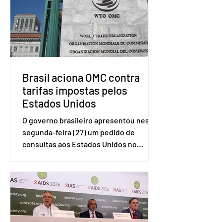
Brasil aciona OMC contra
tarifas impostas pelos
Estados Unidos
O governo brasileiro apresentou nesta
segunda-feira (27) um pedido de
consultas aos Estados Unidos no
sistema de solução de controvérsias da
Organização Mundial do Comércio
(OMC), contestando duas medidas
tarifárias adotadas pelo país norte-
americano com base na Seção 301 da
Lei de Comércio de 1974. Segundo nota