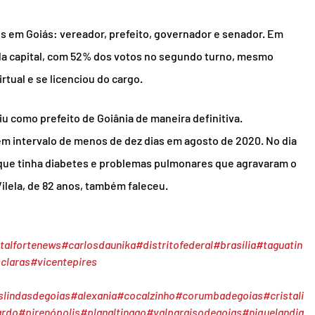
cos em Goiás: vereador, prefeito, governador e senador. Em 
 da capital, com 52% dos votos no segundo turno, mesmo 
tual e se licenciou do cargo.
 como prefeito de Goiânia de maneira definitiva.
em intervalo de menos de dez dias em agosto de 2020. No dia 
, que tinha diabetes e problemas pulmonares que agravaram o 
 Vilela, de 82 anos, também faleceu.
talfortenews
#carlosdaunika
#distritofederal
#brasília
#taguatin
claras
#vicentepires
slindasdegoias
#alexania
#cocalzinho
#corumbadegoias
#cristali
ardo
#pirenópolis
#planaltinago
#valparaisodegoias
#niquelandia