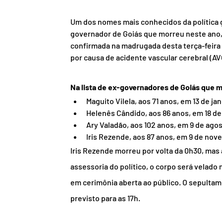
Um dos nomes mais conhecidos da política go
governador de Goiás que morreu neste ano, 
confirmada na madrugada desta terça-feira (
por causa de acidente vascular cerebral (A
Na lista de ex-governadores de Goiás que 
Maguito Vilela, aos 71 anos, em 13 de ja
Helenês Cândido, aos 86 anos, em 18 de
Ary Valadão, aos 102 anos, em 9 de agos
Iris Rezende, aos 87 anos, em 9 de nov
Iris Rezende morreu por volta da 0h30, mas 
assessoria do político, o corpo será velado n
em cerimônia aberta ao público. O sepultam
previsto para as 17h.