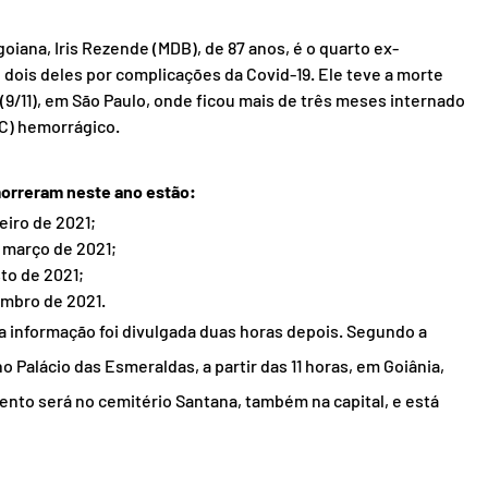
iana, Iris Rezende (MDB), de 87 anos, é o quarto ex-
dois deles por complicações da Covid-19. Ele teve a morte 
9/11), em São Paulo, onde ficou mais de três meses internado 
VC) hemorrágico.
morreram neste ano estão:
neiro de 2021;
 março de 2021;
to de 2021;
embro de 2021.
a informação foi divulgada duas horas depois. Segundo a 
o Palácio das Esmeraldas, a partir das 11 horas, em Goiânia, 
ento será no cemitério Santana, também na capital, e está 