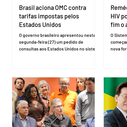
Brasil aciona OMC contra
Reméd
tarifas impostas pelos
HIV p
Estados Unidos
fim o 
O governo brasileiro apresentou nesta
O Siste
segunda-feira (27) um pedido de
começar
consultas aos Estados Unidos no sistema
nova for
de solução de controvérsias da
(PreP), 
Organização Mundial do Comércio (OMC),
prevençã
contestando duas medidas tarifárias
medicam
adotadas pelo país norte-americano com
a replic
base na Seção 301 da Lei de Comércio de
e pode 
1974. Segundo nota divulgada pelo
pedido 
Ministério das Relações Exteriores, o
pelo Mi
Brasil considera que as tarifas são
Naciona
injustificadas e incompatíveis com as
Tecnolo
obrigações assumidas pelos Estados
que vem
Unid