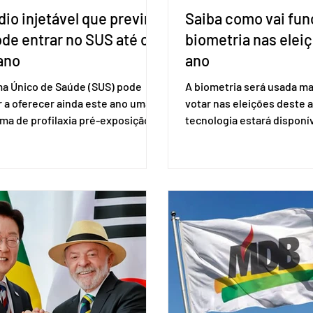
io injetável que previne
Saiba como vai fun
ode entrar no SUS até o
biometria nas elei
ano
ano
ma Único de Saúde (SUS) pode
A biometria será usada ma
 a oferecer ainda este ano uma
votar nas eleições deste a
ma de profilaxia pré-exposição
tecnologia estará disponí
aplicada por injeção, para a
seções eleitorais do país 
o do HIV. Trata-se do
fraudes e garantir a lisura 
ento carbotegravir, que impede
Apesar da requisição, a bi
ação do vírus de forma prolongada
obrigatória para exercer o 
ser tomado a cada dois meses. O
Se o título estiver regular
de inclusão vai ser encaminhado
votar mesmo sem ter real
nistério da Saúde à Comissão
cadastro. Neste caso, será
l de Incorporação de Novas
documento de identificaç
gias no SUS (Conitec) na semana
à urna eletrônica. Se a urn
. A Conitec é um colegiado
não reconh