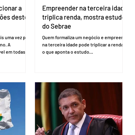
cionar a
Empreender na terceira idade
ções deste
triplica renda, mostra estudo
do Sebrae
is uma vez para
Quem formaliza um negócio e empreende
no. A
na terceira idade pode triplicar a renda. É
vel em todas as
o que aponta o estudo
para evitar
Empreendedorismo Sênior Sob a Ótica da
do pleito.
Pesquisa Nacional por Amostra de
ometria não é
Domicílio (PNAD Contínua), do Serviço
direito ao voto.
Brasileiro de Apoio às Micro e Pequenas
, o eleitor pode
Empresas (Sebrae), realizado a partir de
izado esse
dados do Instituto Brasileiro de
 exigido o
Geografia e Estatística (IBGE). O estudo
ão para acesso
do Sebrae mostra que, no quarto
a eletrônica
trimestre de 2025, os empreendedores
60+ formalizados atingiram o maior
rendime