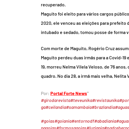
recuperado.
Maguito foi eleito para vários cargos públi
2020, ele venceu as eleições para prefeito
intubado e sedado, tomou posse de forma vir
Com morte de Maguito, Rogério Cruz assumiu
Maguito perdeu duas irmãs para a Covid-19 
19, morreu Nelma Vilela Veloso, de 76 anos
quadro. No dia 28, a irmã mais velha, Nelita
Por: 
Portal Forte News
*
#girodarevista
#teveunika
#revistaunika
#por
ga
#ceilandia
#samambaia
#brazlandia
#aguas
#goias
#goiania
#entornodf
#abadiania
#agua
nagoias
#formosagoias
#luziania
#padrebern